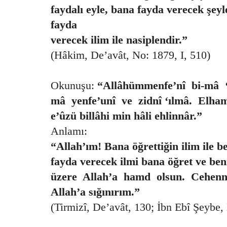
faydalı eyle, bana fayda verecek şeyl
fayda
verecek ilim ile nasiplendir.”
(Hâkim, De’avât, No: 1879, I, 510)
Okunuşu:
“Allâhümmenfe’nî bi-mâ ‘
mâ yenfe’unî ve zidnî ‘ılmâ. Elhamdü
e’ûzü billâhi min hâli ehlinnâr.”
Anlamı:
“Allah’ım! Bana öğrettiğin ilim ile b
fayda verecek ilmi bana öğret ve be
üzere Allah’a hamd olsun. Cehenn
Allah’a sığınırım.”
(Tirmizî, De’avât, 130; İbn Ebî Şeybe,