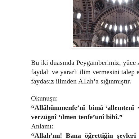
Bu iki duasında Peygamberimiz, yüce A
faydalı ve yararlı ilim vermesini tale
faydasız ilimden Allah’a sığınmıştır.
Okunuşu:
“Allâhümmenfe’nî bimâ ‘allemtenî v
verzügnî ‘ılmen tenfe’unî bihî.”
Anlamı:
“Allah’ım! Bana öğrettiğin şeyler