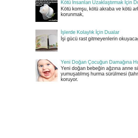
Kötü İnsanları Uzaklaştırmak İçin D
Kötü komşu, kötü akraba ve kötü ar
korunmak,
İşlerde Kolaylık İçin Dualar
İşi gücü rast gitmeyenlerin okuyacağı
Yeni Doğan Çocuğun Damağına Hu
Yeni doğan bebeğin ağzına anne sü
yumuşatılmış hurma sürülmesi (tahn
koruyor.