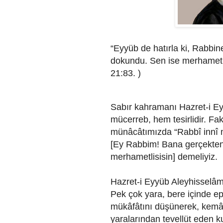
“Eyyüb de hatırla ki, Rabbin
dokundu. Sen ise merhametlil
21:83. )
Sabır kahramanı Hazret-i E
mücerreb, hem tesirlidir. Fak
münâcâtımızda “Rabbî innî 
[Ey Rabbim! Bana gerçekten
merhametlisisin] demeliyiz.
Hazret-i Eyyüb Aleyhisselâm
Pek çok yara, bere içinde ep
mükâfâtını düşünerek, kemâl
yaralarından tevellüt eden kur