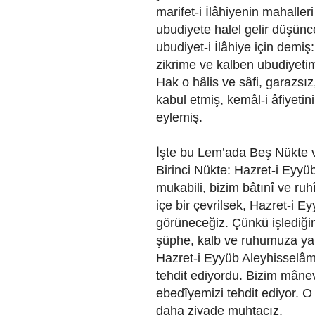
marifet-i İlâhiyenin mahalleri 
ubudiyete halel gelir düşünces
ubudiyet-i İlâhiye için demi
zikrime ve kalben ubudiyeti
Hak o hâlis ve sâfi, garazsız,
kabul etmiş, kemâl-i âfiyet
eylemiş.
İşte bu Lem’ada Beş Nükte v
Birinci Nükte: Hazret-i Eyyüb
mukabili, bizim bâtınî ve ruhî
içe bir çevrilsek, Hazret-i E
görüneceğiz. Çünkü işlediği
şüphe, kalb ve ruhumuza yar
Hazret-i Eyyüb Aleyhisselâmı
tehdit ediyordu. Bizim mânev
ebedîyemizi tehdit ediyor. 
daha ziyade muhtacız.