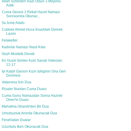
Allah Sizlerden Razı Olsun 3 Milyonu
Astık
Cuma Gecesi 2 Rekat Hacet Namazı
Sonrasında Okunac...
Su İcme Adabı
Cubbeli Ahmet Hoca İnsaAllah Demek
Lazım
Felaketler
Kadınlar Namazı Nasıl Kılar
Seyh Mustafa Devati
En Guzel İsimler Kum Sanatı Videoları
12-17
İyi Kalpli Garson Kızın İyiliginin Ona Geri
Donmesi
Vatanımız İcin Dua
Risalei Nurdan Cuma Duası
Cuma Gunu Namazdan Sonra Hazreti
Omer'in Duası
Mahatma Ghandi'den Bir Dua
Umutsuzluk Anında Okunacak Dua
Ferahlatan Dualar
Uzuntulu İken Okunacak Dua