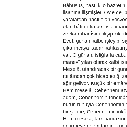
Bâhusus, nasıl ki o hazretin
lisanına ilişmişler. Öyle de,
yaralardan hasıl olan vesve
olan bâtın-ı kalbe ilişip ima
zevk-i ruhanîsine ilişip ziki
Evet, günah kalbe işleyip, si
çıkarıncaya kadar katılaştırı
var. O günah, istiğfarla çabu
mânevî yılan olarak kalbi ısır
Meselâ, utandıracak bir güna
ıttılâından çok hicap ettiği
ağır geliyor. Küçük bir emâre
Hem meselâ, Cehennem azâbı
adam, Cehennemin tehdidâtını
bütün ruhuyla Cehennemin ad
bir şüphe, Cehennemin inkâr
Hem meselâ, farz namazını k
getirmeyen bir adamın, küçük