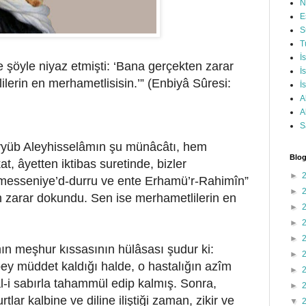
N
E
S
T
İ
e şöyle niyaz etmişti: ‘Bana gerçekten zarar
İ
erin en merhametlisisin.’” (Enbiyâ Sûresi:
İ
A
A
S
yyüb Aleyhisselâmın şu münâcâtı, hem
Blog
at, âyetten iktibas suretinde, bizler
►
messeniye’d-durru ve ente Erhamü’r-Rahimîn”
►
 zarar dokundu. Sen ise merhametlilerin en
►
►
►
ın meşhur kıssasının hülâsası şudur ki:
►
ey müddet kaldığı halde, o hastalığın azîm
►
-i sabırla tahammül edip kalmış. Sonra,
►
tlar kalbine ve diline iliştiği zaman, zikir ve
▼