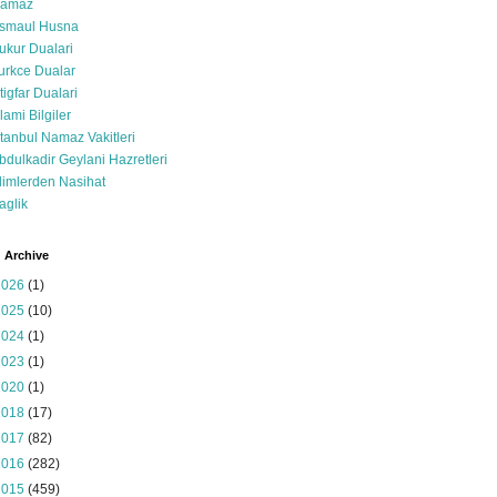
amaz
smaul Husna
ukur Dualari
urkce Dualar
stigfar Dualari
slami Bilgiler
stanbul Namaz Vakitleri
bdulkadir Geylani Hazretleri
limlerden Nasihat
aglik
 Archive
2026
(1)
2025
(10)
2024
(1)
2023
(1)
2020
(1)
2018
(17)
2017
(82)
2016
(282)
2015
(459)