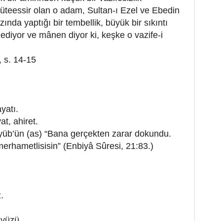
üteessir olan o adam, Sultan-ı Ezel ve Ebedin
zında yaptığı bir tembellik, büyük bir sıkıntı
 ediyor ve mânen diyor ki, keşke o vazife-i
, s. 14-15
yatı.
t, ahiret.
yüb’ün (as) “Bana gerçekten zarar dokundu.
erhametlisisin” (Enbiyâ Sûresi, 21:83.)
.
ç yüzü.