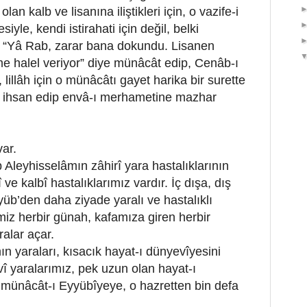
olan kalb ve lisanına iliştikleri için, o vazife-i
iyle, kendi istirahati için değil, belki
ş: “Yâ Rab, zarar bana dokundu. Lisanen
me halel veriyor” diye münâcât edip, Cenâb-ı
 lillâh için o münâcâtı gayet harika bir surette
ini ihsan edip envâ-ı merhametine mazhar
ar.
 Aleyhisselâmın zâhirî yara hastalıklarının
 ve kalbî hastalıklarımız vardır. İç dışa, dış
yyüb’den daha ziyade yaralı ve hastalıklı
miz herbir günah, kafamıza giren herbir
alar açar.
n yaraları, kısacık hayat-ı dünyevîyesini
î yaralarımız, pek uzun olan hayat-ı
O münâcât-ı Eyyübîyeye, o hazretten bin defa