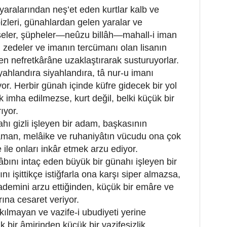
 yaralarından neş’et eden kurtlar kalb ve
 bizleri, günahlardan gelen yaralar ve
seler, şüpheler—neûzu billâh—mahall-i iman
nı zedeler ve imanın tercümanı olan lisanın
rden nefretkârâne uzaklaştırarak susturuyorlar.
yahlandıra siyahlandıra, tâ nur-u imanı
yor. Herbir günah içinde küfre gidecek bir yol
k imha edilmezse, kurt değil, belki küçük bir
ıyor.
hı gizli işleyen bir adam, başkasının
 zaman, melâike ve ruhaniyâtın vücudu ona çok
 ile onları inkâr etmek arzu ediyor.
nı intaç eden büyük bir günahı işleyen bir
 işittikçe istiğfarla ona karşı siper almazsa,
emini arzu ettiğinden, küçük bir emâre ve
ına cesaret veriyor.
ılmayan ve vazife-i ubudiyeti yerine
 bir âmirinden küçük bir vazifesizlik