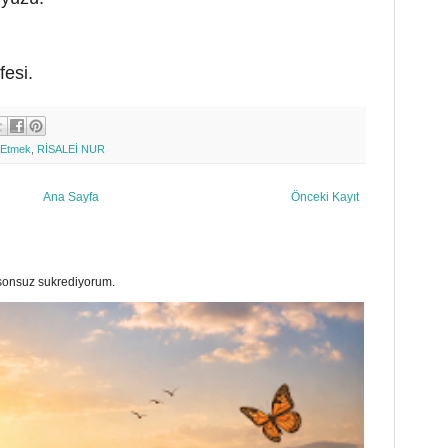
.
fesi.
h Etmek
,
RİSALEİ NUR
Ana Sayfa
Önceki Kayıt
a sonsuz sukrediyorum.