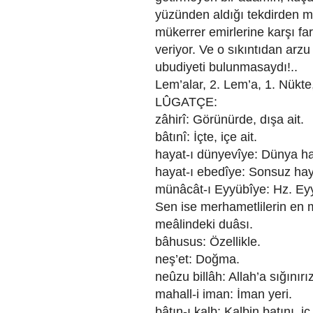
yüzünden aldığı tekdirden m
mükerrer emirlerine karşı far
veriyor. Ve o sıkıntıdan arzu
ubudiyeti bulunmasaydı!..
Lem’alar, 2. Lem’a, 1. Nükte
LÛGATÇE:
zâhirî: Görünürde, dışa ait.
bâtınî: İçte, içe ait.
hayat-ı dünyevîye: Dünya ha
hayat-ı ebedîye: Sonsuz haya
münâcât-ı Eyyübîye: Hz. Ey
Sen ise merhametlilerin en m
meâlindeki duâsı.
bâhusus: Özellikle.
neş’et: Doğma.
neûzu billâh: Allah’a sığınırız
mahall-i iman: İman yeri.
bâtın-ı kalb: Kalbin batını, i