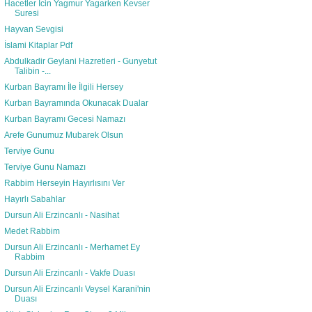
Hacetler İcin Yagmur Yagarken Kevser
Suresi
Hayvan Sevgisi
İslami Kitaplar Pdf
Abdulkadir Geylani Hazretleri - Gunyetut
Talibin -...
Kurban Bayramı İle İlgili Hersey
Kurban Bayramında Okunacak Dualar
Kurban Bayramı Gecesi Namazı
Arefe Gunumuz Mubarek Olsun
Terviye Gunu
Terviye Gunu Namazı
Rabbim Herseyin Hayırlısını Ver
Hayırlı Sabahlar
Dursun Ali Erzincanlı - Nasihat
Medet Rabbim
Dursun Ali Erzincanlı - Merhamet Ey
Rabbim
Dursun Ali Erzincanlı - Vakfe Duası
Dursun Ali Erzincanlı Veysel Karani'nin
Duası