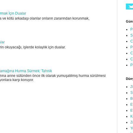
ırmak İçin Dualar
 ve kötü arkadaşı olanlar onların zararından korunmak,
Günl
P
S
C
alar
in okuyacağı, işlerde kolaylık için dualar.
P
C
C
P
amağına Hurma Sürmek: Tahnik
ına anne sütünden önce ilk olarak yumuşatılmış hurma sürülmesi
Düny
yonlara karşı koruyor.
Z
S
B
E
E
K
Z
Y