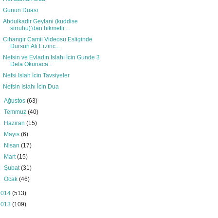
Gunun Duası
Abdulkadir Geylani (kuddise
sirruhu)’dan hikmetli ...
Cihangir Camii Videosu Esliginde
Dursun Ali Erzinc...
Nefsin ve Evladın Islahı İcin Gunde 3
Defa Okunaca...
Nefsi Islah İcin Tavsiyeler
Nefsin Islahı İcin Dua
►
Ağustos
(63)
►
Temmuz
(40)
►
Haziran
(15)
►
Mayıs
(6)
►
Nisan
(17)
►
Mart
(15)
►
Şubat
(31)
►
Ocak
(46)
2014
(513)
2013
(109)