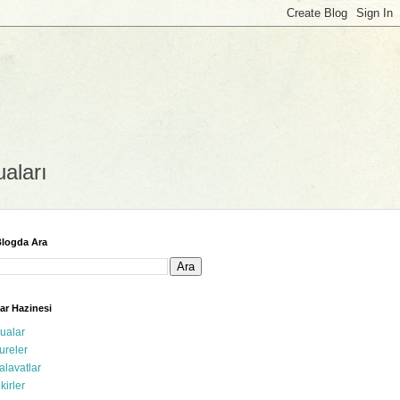
uaları
logda Ara
ar Hazinesi
ualar
ureler
alavatlar
ikirler