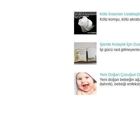
Kötü İnsanları Uzaklaşt
Kötü komşu, kötü akraba
İşlerde Kolaylık İçin Du
İşi gücü rast gitmeyenler
Yeni Doğan Çocuğun D
Yeni doğan bebeğin ağz
(tahnik), bebeği enfeksi