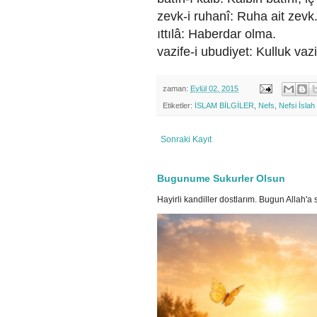
zevk-i ruhanî: Ruha ait zevk
ıttılâ: Haberdar olma.
vazife-i ubudiyet: Kulluk vazi
zaman:
Eylül 02, 2015
Etiketler:
İSLAM BİLGİLER
,
Nefs
,
Nefsi İsla
Sonraki Kayıt
Bugunume Sukurler Olsun
Hayirli kandiller dostlarım. Bugun Allah'