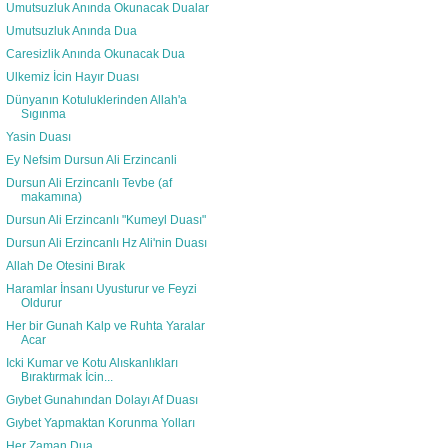
Umutsuzluk Anında Okunacak Dualar
Umutsuzluk Anında Dua
Caresizlik Anında Okunacak Dua
Ulkemiz İcin Hayır Duası
Dünyanın Kotuluklerinden Allah'a
Sıgınma
Yasin Duası
Ey Nefsim Dursun Ali Erzincanli
Dursun Ali Erzincanlı Tevbe (af
makamına)
Dursun Ali Erzincanlı "Kumeyl Duası"
Dursun Ali Erzincanlı Hz Ali'nin Duası
Allah De Otesini Bırak
Haramlar İnsanı Uyusturur ve Feyzi
Oldurur
Her bir Gunah Kalp ve Ruhta Yaralar
Acar
Icki Kumar ve Kotu Alıskanlıkları
Bıraktırmak İcin...
Gıybet Gunahından Dolayı Af Duası
Gıybet Yapmaktan Korunma Yolları
Her Zaman Dua