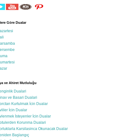
ere Göre Dualar
azartesi
ali
arsamba
ersembe
uma
umartesi
azar
a ve Ahiret Mutluluğu
enginlik Dualari
inav ve Basari Dualari
orctan Kurtulmak İcin Dualar
vliler İcin Dualar
vlenmek İsteyenler İcin Dualar
otulerden Korunma Dualari
orluklarla Karsilasinca Okunacak Dualar
eniden Başlangıç