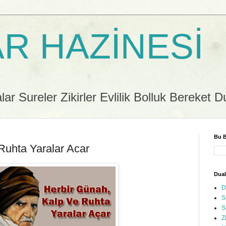
R HAZİNESİ
r Sureler Zikirler Evlilik Bolluk Bereket D
Bu B
Ruhta Yaralar Acar
Dual
D
S
S
Z