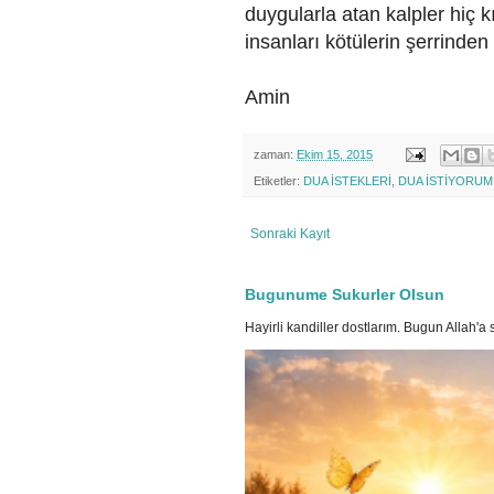
duygularla atan kalpler hiç k
insanları kötülerin şerrinden
Amin
zaman:
Ekim 15, 2015
Etiketler:
DUA İSTEKLERİ
,
DUA İSTİYORUM
Sonraki Kayıt
Bugunume Sukurler Olsun
Hayirli kandiller dostlarım. Bugun Allah'