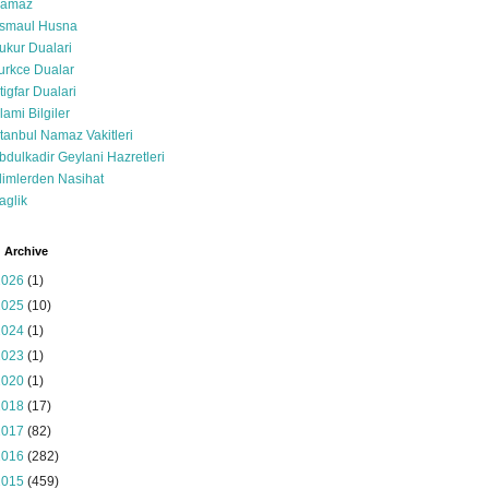
amaz
smaul Husna
ukur Dualari
urkce Dualar
stigfar Dualari
slami Bilgiler
stanbul Namaz Vakitleri
bdulkadir Geylani Hazretleri
limlerden Nasihat
aglik
 Archive
2026
(1)
2025
(10)
2024
(1)
2023
(1)
2020
(1)
2018
(17)
2017
(82)
2016
(282)
2015
(459)