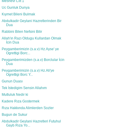
Mesnevi Cilt 1
Uc Gunluk Dunya
Kıymet Bileni Bulmak
Abdulkadir Geylani Hazretlerinden Bir
Dua
Rabbini Bilen Nefsini Bilir
Allah'ın Razı Oldugu Kullardan Olmak
İcin Dua
Peygamberimizin (s.a.v) Hz.Ayse' ye
Ogrettigi Borc...
Peygamberimizden (s.a.v) Borclular İcin
Dua
Peygamberimizin (s.a.v) Hz.Ali'ye
Ogrettigi Borc Y...
Gunun Duası
Tek İstedigim Sensin Allahım
Mutluluk Nedir ki
Kadere Rıza Gostermek
Rıza Hakkında Alimlerden Sozler
Bugun de Sukur
Abdulkadir Geylani Hazretleri Futuhul
Gayb Rıza Yo...