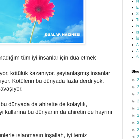
N
E
S
T
İ
İ
İ
A
A
adığım tüm iyi insanlar için dua etmek
S
Blog
or, kötülük kazanıyor, şeytanlaşmış insanlar
►
aşıyor. Kötülerin bu dünyada fazla derdi yok,
►
 savaşıyor.
►
►
a bu dünyada da ahirette de kolaylık,
►
iyi kullarına bu dünyanın da ahiretin de hayrını
►
►
►
lerle ıslanmasın inşallah, iyi temiz
▼