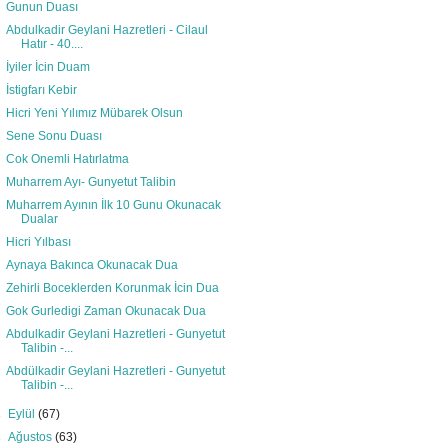
Gunun Duası
Abdulkadir Geylani Hazretleri - Cilaul
Hatır - 40....
İyiler İcin Duam
İstigfarı Kebir
Hicri Yeni Yılımız Mübarek Olsun
Sene Sonu Duası
Cok Onemli Hatırlatma
Muharrem Ayı- Gunyetut Talibin
Muharrem Ayının İlk 10 Gunu Okunacak
Dualar
Hicri Yılbası
Aynaya Bakınca Okunacak Dua
Zehirli Boceklerden Korunmak İcin Dua
Gok Gurledigi Zaman Okunacak Dua
Abdulkadir Geylani Hazretleri - Gunyetut
Talibin -...
Abdülkadir Geylani Hazretleri - Gunyetut
Talibin -...
►
Eylül
(67)
►
Ağustos
(63)