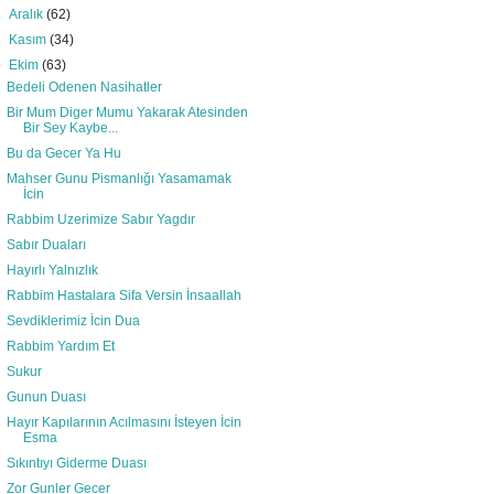
►
Aralık
(62)
►
Kasım
(34)
▼
Ekim
(63)
Bedeli Odenen Nasihatler
Bir Mum Diger Mumu Yakarak Atesinden
Bir Sey Kaybe...
Bu da Gecer Ya Hu
Mahser Gunu Pismanlığı Yasamamak
İcin
Rabbim Uzerimize Sabır Yagdır
Sabır Duaları
Hayırlı Yalnızlık
Rabbim Hastalara Sifa Versin İnsaallah
Sevdiklerimiz İcin Dua
Rabbim Yardım Et
Sukur
Gunun Duası
Hayır Kapılarının Acılmasını İsteyen İcin
Esma
Sıkıntıyı Giderme Duası
Zor Gunler Gecer