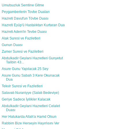
Umutsuzluk Semtine Gitme
Peygamberlerin Tovbe Duaları
Hazreti Davut'un Tövbe Duası
Hazreti Eyüp'ü Hastalıktan Kurtaran Dua
Hazreti Adem'in Tevbe Duası
Alak Suresi ve Faziletleri
Gunun Duası
Zumer Suresi ve Faziletleri
Abdulkadir Geylani Hazretleri Gunyetut
Talibin 43...
Asure Gunu Yapılacak 25 Sey
Asure Gunu Sabah 3 Kere Okunacak
Dua
Tekvir Suresi ve Faziletleri
Salavatı Nuraniyye (Salatı Bedeviye)
Geriye Sadece İyilikler Kalacak
Abdulkadir Geylani Hazretleri Celalet
Duası
Her Halukarda Allah'a Hamd Olsun
Rabbim Bize Herseyin Hayırlısını Ver