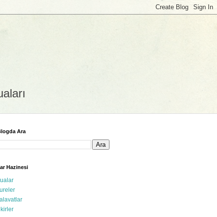
uaları
logda Ara
ar Hazinesi
ualar
ureler
alavatlar
ikirler