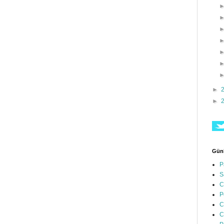
►
►
Günl
P
S
C
P
C
C