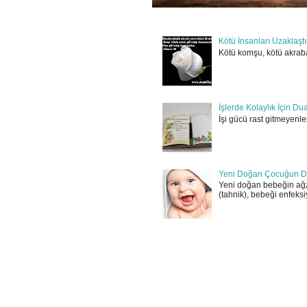
Kötü İnsanları Uzaklaşt
Kötü komşu, kötü akraba
İşlerde Kolaylık İçin Du
İşi gücü rast gitmeyenler
Yeni Doğan Çocuğun D
Yeni doğan bebeğin ağz
(tahnik), bebeği enfeksi