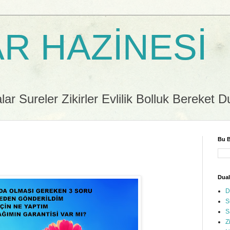
R HAZİNESİ
r Sureler Zikirler Evlilik Bolluk Bereket D
Bu B
Dual
D
S
S
Z