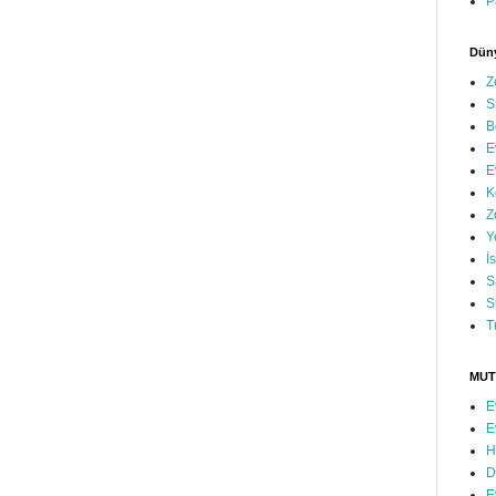
P
Düny
Z
S
B
E
E
K
Z
Y
İ
S
S
T
MUT
E
E
H
D
E