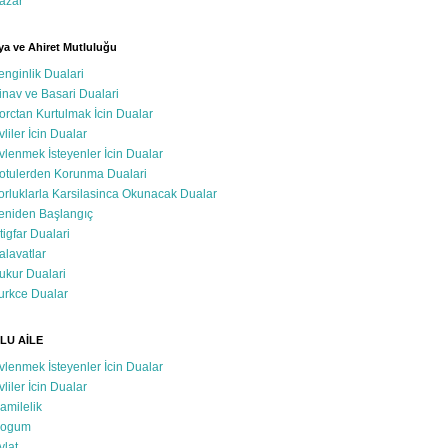
azar
a ve Ahiret Mutluluğu
enginlik Dualari
inav ve Basari Dualari
orctan Kurtulmak İcin Dualar
vliler İcin Dualar
vlenmek İsteyenler İcin Dualar
otulerden Korunma Dualari
orluklarla Karsilasinca Okunacak Dualar
eniden Başlangıç
stigfar Dualari
alavatlar
ukur Dualari
urkce Dualar
LU AİLE
vlenmek İsteyenler İcin Dualar
vliler İcin Dualar
amilelik
ogum
vlat