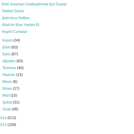
Kötü İnsanları Uzaklaştırmak İçin Dualar
Tebbet Suresi
Şebi Aruz Haftası
Allah'ım Bize Yardım Et
Hayırlı Cumalar
►
Kasım
(34)
►
Ekim
(63)
►
Eylül
(67)
►
Ağustos
(63)
►
Temmuz
(40)
►
Haziran
(15)
►
Mayıs
(6)
►
Nisan
(17)
►
Mart
(15)
►
Şubat
(31)
►
Ocak
(46)
2014
(513)
2013
(109)