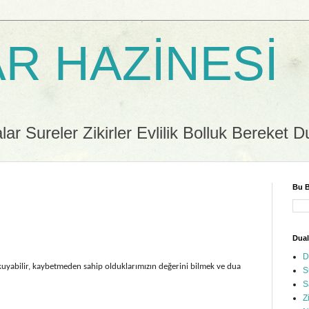
R HAZİNESİ
r Sureler Zikirler Evlilik Bolluk Bereket D
Bu B
Dual
D
 okuyabilir, kaybetmeden sahip olduklarımızın değerini bilmek ve dua
S
S
Z