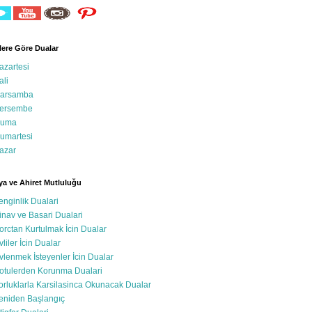
ere Göre Dualar
azartesi
ali
arsamba
ersembe
uma
umartesi
azar
a ve Ahiret Mutluluğu
enginlik Dualari
inav ve Basari Dualari
orctan Kurtulmak İcin Dualar
vliler İcin Dualar
vlenmek İsteyenler İcin Dualar
otulerden Korunma Dualari
orluklarla Karsilasinca Okunacak Dualar
eniden Başlangıç