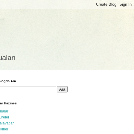
uaları
logda Ara
ar Hazinesi
ualar
ureler
alavatlar
ikirler