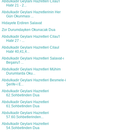
Abdulkadir Geylani Hazretleri Cilau'l
Hatır 21 - 2...
Abdulkadir Geylani Hazretlerinin Her
Gün Okunması ...
Hidayete Erdiren Salavat
Zor Durumdayken Okunacak Dua
Abdulkadir Geylani Hazretleri Cilau'l
Hatır 27 - ...
Abdulkadir Geylani Hazretleri Cilaul
Hatır 40,41,4...
Abdulkadir Geylani Hazretleri Salavat-ı
Beşairu'l ...
Abdulkadir Geylani Hazretleri Mühim
Durumlarda Oku...
Abdulkadir Geylani Hazretleri Besmele-i
Şerife-i E...
Abdulkadir Geylani Hazretleri
62.Sohbetinden Dua
Abdulkadir Geylani Hazretleri
61.Sohbetinden Dua
Abdulkadir Geylani Hazretleri
57.60.Sohbetlerinden...
Abdulkadir Geylani Hazretleri
54.Sohbetinden Dua