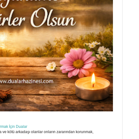
ırmak İçin Dualar
 ve kötü arkadaşı olanlar onların zararından korunmak,