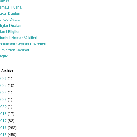
amaz
smaul Husna
ukur Dualari
urkce Dualar
stigfar Dualari
slami Bilgiler
stanbul Namaz Vakitleri
bdulkadir Geylani Hazretleri
limlerden Nasihat
aglik
 Archive
2026
(1)
2025
(10)
2024
(1)
2023
(1)
2020
(1)
2018
(17)
2017
(82)
2016
(282)
2015
(459)