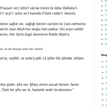
N
E
î basarî ve’c‘alhü’l vârise minnî lâ ilâhe illâllahu’l-
S
l-‘arşi’l-‘azîm ve’l-hamdü li’llahi rabbi’l-‘âlemîn.
T
İ
züme sağlık ver, sağlığı benim varisim kıl (son nefesime
İ
kerîm olan Allah’tan başka ilah yoktur. Ulu arşın sahibi
İ
derim. Her türlü övgü âlemlerin Rabbi Allah’a
A
A
S
rum, siz de okuyup amin der misiniz.
Blog
se, veşfihi, ve ente’ş-şâfi. Lâ şifâe illâ şifâüke. kifâen
►
►
►
►
►
ntıyı gider, şifa ver. Şifayı veren ancak Sensin. Senin
►
 Öyle bir şifa ver ki, hastalık nedir bırakmasın.”
►
►
▼