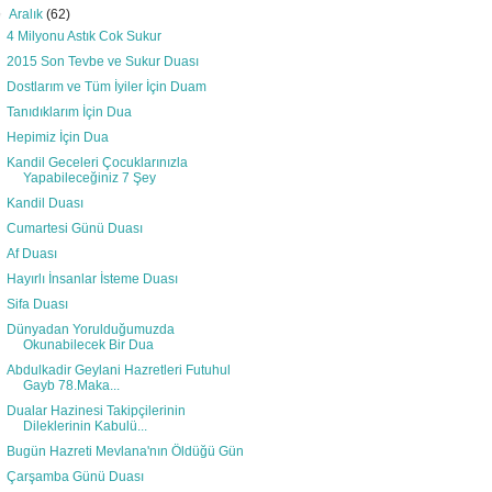
▼
Aralık
(62)
4 Milyonu Astık Cok Sukur
2015 Son Tevbe ve Sukur Duası
Dostlarım ve Tüm İyiler İçin Duam
Tanıdıklarım İçin Dua
Hepimiz İçin Dua
Kandil Geceleri Çocuklarınızla
Yapabileceğiniz 7 Şey
Kandil Duası
Cumartesi Günü Duası
Af Duası
Hayırlı İnsanlar İsteme Duası
Sifa Duası
Dünyadan Yorulduğumuzda
Okunabilecek Bir Dua
Abdulkadir Geylani Hazretleri Futuhul
Gayb 78.Maka...
Dualar Hazinesi Takipçilerinin
Dileklerinin Kabulü...
Bugün Hazreti Mevlana'nın Öldüğü Gün
Çarşamba Günü Duası