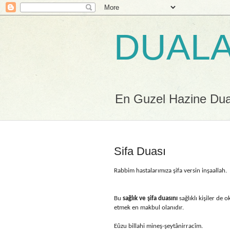
DUALA
En Guzel Hazine Duala
Sifa Duası
Rabbim hastalarımıza şifa versin inşaallah.
Bu
sağlık ve şifa duasını
sağlıklı kişiler de
etmek en makbul olanıdır.
Eûzu billahi mineş-şeytânirracîm.