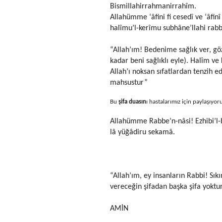
Bismillahirrahmanirrahîm.
Allahümme ‘âfini fi cesedî ve ‘âfinî f
halîmu’l-kerîmu subhâne’llahi rabbi’
“Allah’ım! Bedenime sağlık ver, gö
kadar beni sağlıklı eyle). Halîm ve 
Allah’ı noksan sıfatlardan tenzih e
mahsustur”
Bu
şifa duasın
ı hastalarımız için paylaşıyo
Allahümme Rabbe’n-nâsi! Ezhibi’l-be’
lâ yüğâdiru sekamâ.
“Allah’ım, ey insanların Rabbi! Sıkı
vereceğin şifadan başka şifa yoktur.
AMİN