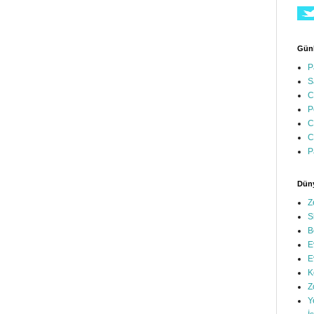
Günl
P
S
C
P
C
C
P
Düny
Z
S
B
E
E
K
Z
Y