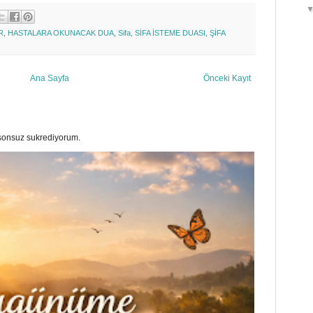
R
,
HASTALARA OKUNACAK DUA
,
Sifa
,
SİFA İSTEME DUASI
,
ŞİFA
Ana Sayfa
Önceki Kayıt
a sonsuz sukrediyorum.