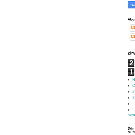
Abon
ZİYA
2
1
H
C
S
S
Men
Düny
Mutl