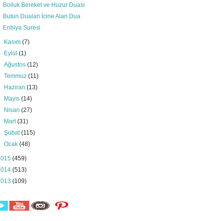
Bolluk Bereket ve Huzur Duasi
Butun Dualari İcine Alan Dua
Enbiya Suresi
►
Kasım
(7)
►
Eylül
(1)
►
Ağustos
(12)
►
Temmuz
(11)
►
Haziran
(13)
►
Mayıs
(14)
►
Nisan
(27)
►
Mart
(31)
►
Şubat
(115)
►
Ocak
(48)
2015
(459)
2014
(513)
2013
(109)