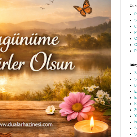
Günl
P
S
C
P
C
C
P
Düny
Z
S
B
E
E
K
Z
Y
İ
S
S