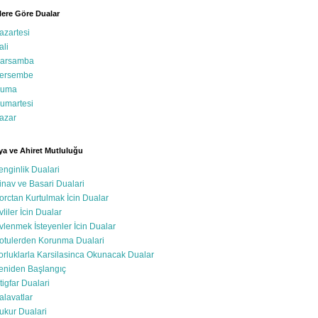
ere Göre Dualar
azartesi
ali
arsamba
ersembe
uma
umartesi
azar
a ve Ahiret Mutluluğu
enginlik Dualari
inav ve Basari Dualari
orctan Kurtulmak İcin Dualar
vliler İcin Dualar
vlenmek İsteyenler İcin Dualar
otulerden Korunma Dualari
orluklarla Karsilasinca Okunacak Dualar
eniden Başlangıç
stigfar Dualari
alavatlar
ukur Dualari