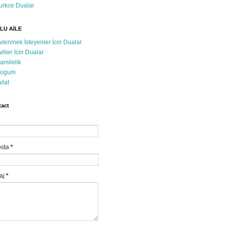
urkce Dualar
LU AİLE
vlenmek İsteyenler İcin Dualar
vliler İcin Dualar
amilelik
ogum
vlat
act
osta
*
aj
*