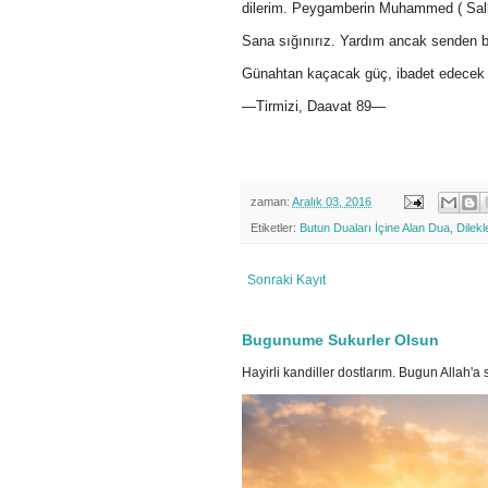
dilerim. Peygamberin Muhammed ( Sallal
Sana sığınırız. Yardım ancak senden be
Günahtan kaçacak güç, ibadet edecek k
—Tirmizi, Daavat 89—
zaman:
Aralık 03, 2016
Etiketler:
Butun Duaları İçine Alan Dua
,
Dilekl
Sonraki Kayıt
Bugunume Sukurler Olsun
Hayirli kandiller dostlarım. Bugun Allah'