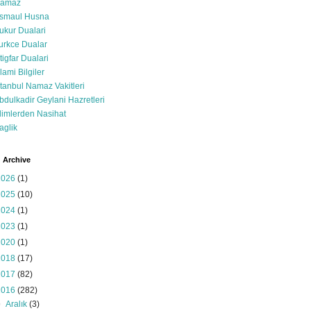
amaz
smaul Husna
ukur Dualari
urkce Dualar
stigfar Dualari
slami Bilgiler
stanbul Namaz Vakitleri
bdulkadir Geylani Hazretleri
limlerden Nasihat
aglik
 Archive
2026
(1)
2025
(10)
2024
(1)
2023
(1)
2020
(1)
2018
(17)
2017
(82)
2016
(282)
▼
Aralık
(3)