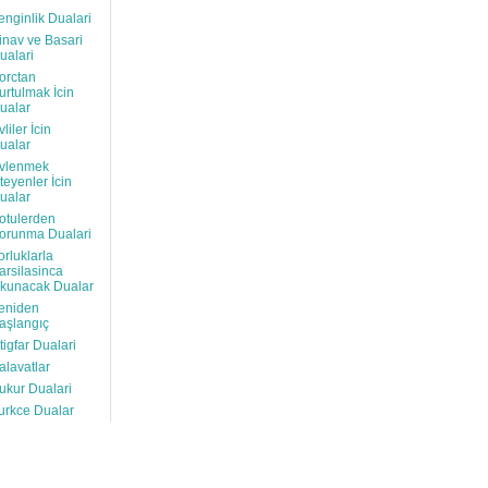
enginlik Dualari
inav ve Basari
ualari
orctan
urtulmak İcin
ualar
vliler İcin
ualar
vlenmek
steyenler İcin
ualar
otulerden
orunma Dualari
orluklarla
arsilasinca
kunacak Dualar
eniden
aşlangıç
stigfar Dualari
alavatlar
ukur Dualari
urkce Dualar