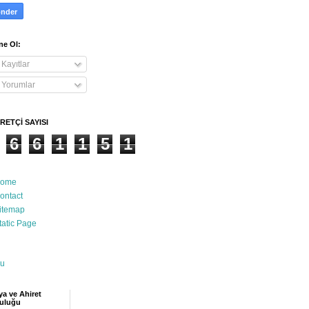
e Ol:
Kayıtlar
Yorumlar
RETÇİ SAYISI
6
6
1
1
5
1
ome
ontact
itemap
tatic Page
u
a ve Ahiret
uluğu