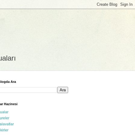
uaları
logda Ara
ar Hazinesi
ualar
ureler
alavatlar
ikirler