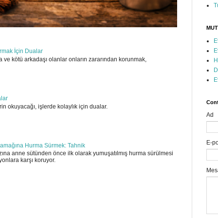
T
MUT
E
E
ırmak İçin Dualar
 ve kötü arkadaşı olanlar onların zararından korunmak,
H
D
E
alar
Cont
in okuyacağı, işlerde kolaylık için dualar.
Ad
E-p
amağına Hurma Sürmek: Tahnik
ına anne sütünden önce ilk olarak yumuşatılmış hurma sürülmesi
yonlara karşı koruyor.
Mes