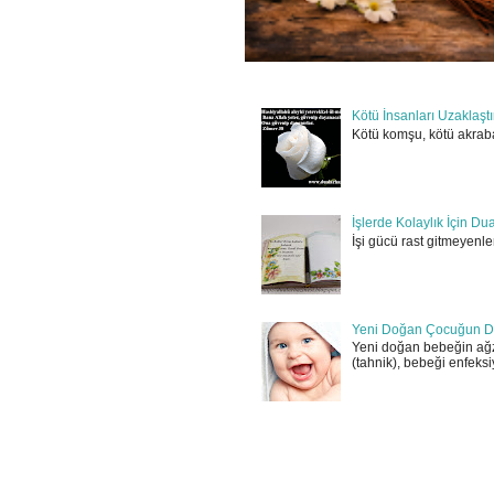
Kötü İnsanları Uzaklaşt
Kötü komşu, kötü akraba
İşlerde Kolaylık İçin Du
İşi gücü rast gitmeyenler
Yeni Doğan Çocuğun D
Yeni doğan bebeğin ağz
(tahnik), bebeği enfeksi