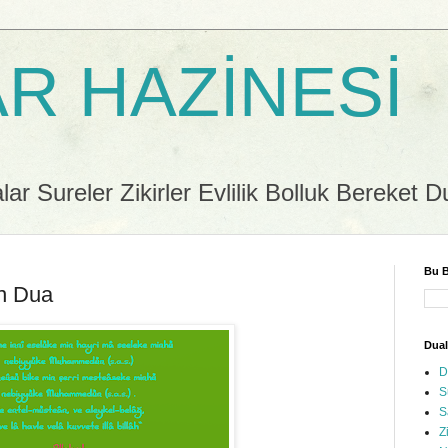
R HAZİNESİ
r Sureler Zikirler Evlilik Bolluk Bereket D
Bu B
an Dua
Dual
D
S
S
Z