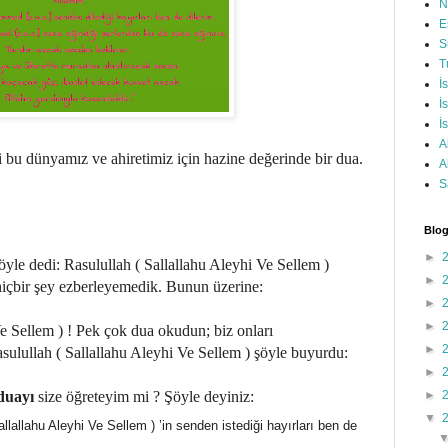
N
E
S
T
İ
İ
İ
A
i bu dünyamız ve ahiretimiz için hazine değerinde bir dua.
A
S
Blog
►
e dedi: Rasulullah ( Sallallahu Aleyhi Ve Sellem )
►
hiçbir şey ezberleyemedik. Bunun üzerine:
►
►
e Sellem ) ! Pek çok dua okudun; biz onları
►
ulullah ( Sallallahu Aleyhi Ve Sellem ) şöyle buyurdu:
►
 duayı
size öğreteyim mi ? Şöyle deyiniz:
►
▼
llahu Aleyhi Ve Sellem ) ’in senden istediği hayırları ben de