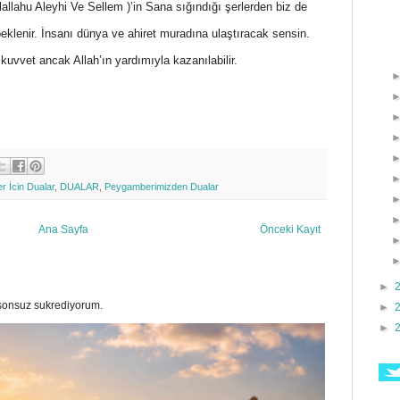
lahu Aleyhi Ve Sellem )’in Sana sığındığı şerlerden biz de
klenir. İnsanı dünya ve ahiret muradına ulaştıracak sensin.
uvvet ancak Allah’ın yardımıyla kazanılabilir.
er İcin Dualar
,
DUALAR
,
Peygamberimizden Dualar
Ana Sayfa
Önceki Kayıt
►
a sonsuz sukrediyorum.
►
►