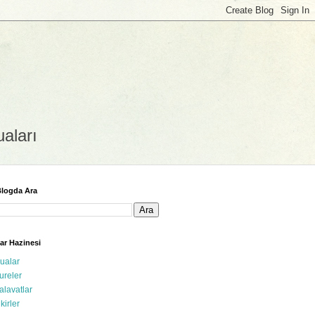
uaları
logda Ara
ar Hazinesi
ualar
ureler
alavatlar
ikirler