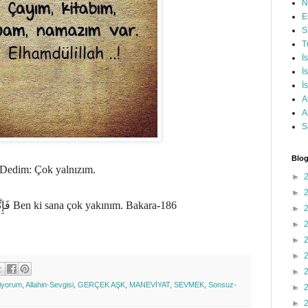
N
E
S
T
İ
İ
İ
A
A
S
Blog
Dedim: Çok yalnızım.
►
►
فَإِ
Ben ki sana çok yakınım. Bakara-186
►
►
►
►
►
iyorum
,
Allahin-Sevgisi
,
GERÇEK AŞK
,
MANEVİYAT
,
SEVMEK
,
Sonsuz-
►
►