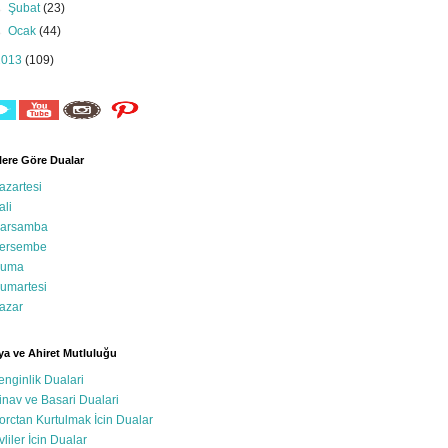
►
Şubat
(23)
►
Ocak
(44)
2013
(109)
ere Göre Dualar
azartesi
ali
arsamba
ersembe
uma
umartesi
azar
a ve Ahiret Mutluluğu
enginlik Dualari
inav ve Basari Dualari
orctan Kurtulmak İcin Dualar
vliler İcin Dualar