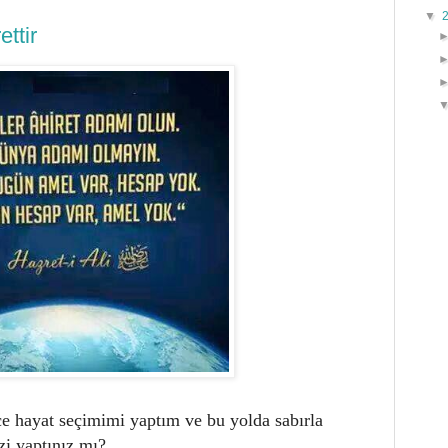
▼
ttir
ce hayat seçimimi yaptım ve bu yolda sabırla
izi yaptınız mı?