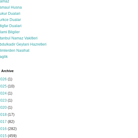
amaz
smaul Husna
ukur Dualari
urkce Dualar
stigfar Dualari
slami Bilgiler
stanbul Namaz Vakitleri
bdulkadir Geylani Hazretleri
limlerden Nasihat
aglik
 Archive
2026
(1)
2025
(10)
2024
(1)
2023
(1)
2020
(1)
2018
(17)
2017
(82)
2016
(282)
2015
(459)