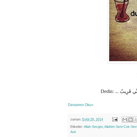
Dedin: ...
قَرِيبٌ
نِّي
Devamını Oku»
zaman:
Eylül 28, 2014
Etiketler:
Allah-Sevgisi
,
Allahim-Seni-Cok-Sev
Ask