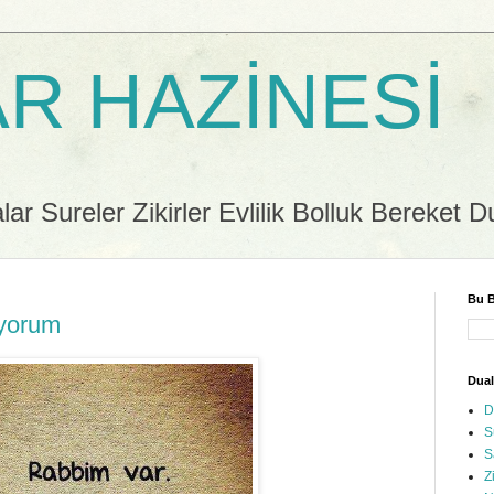
R HAZİNESİ
r Sureler Zikirler Evlilik Bolluk Bereket D
Bu B
iyorum
Dual
D
S
S
Z