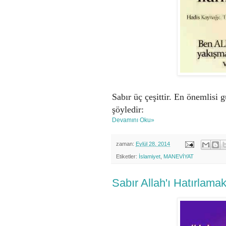
Sabır üç çeşittir. En önemlisi 
şöyledir:
Devamını Oku»
zaman:
Eylül 28, 2014
Etiketler:
İslamiyet
,
MANEVİYAT
Sabır Allah'ı Hatırlamak