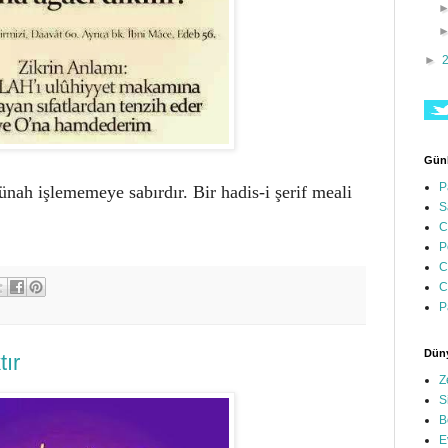
►
Günl
P
günah işlememeye sabırdır. Bir hadis-i şerif meali
S
C
P
C
C
P
Düny
tır
Z
S
B
E