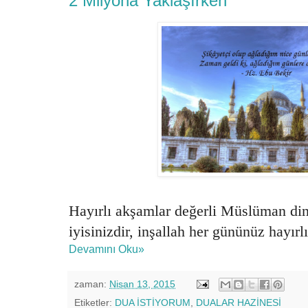
2 Milyona Yaklaşırken
Hayırlı akşamlar değerli Müslüman din
iyisinizdir, inşallah her gününüz hayırl
Devamını Oku»
zaman:
Nisan 13, 2015
Etiketler:
DUA İSTİYORUM
,
DUALAR HAZİNESİ