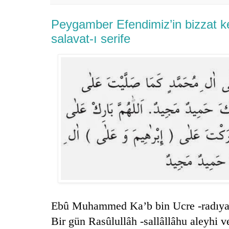
Peygamber Efendimiz’in bizzat ken
salavat-ı serife
Ebû Muhammed Ka’b bin Ucre -radıyall
Bir gün Rasûlullâh -sallâllâhu aleyhi 