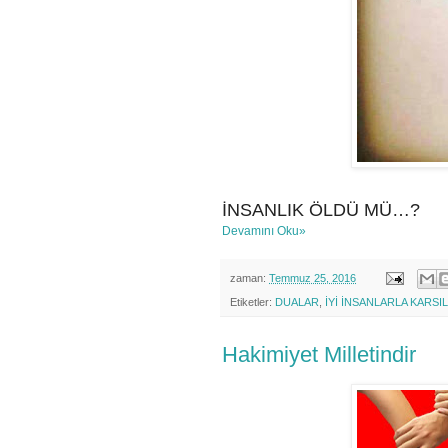
İNSANLIK ÖLDÜ MÜ…?
Devamını Oku»
zaman:
Temmuz 25, 2016
Etiketler:
DUALAR
,
İYİ İNSANLARLA KARSI
Hakimiyet Milletindir