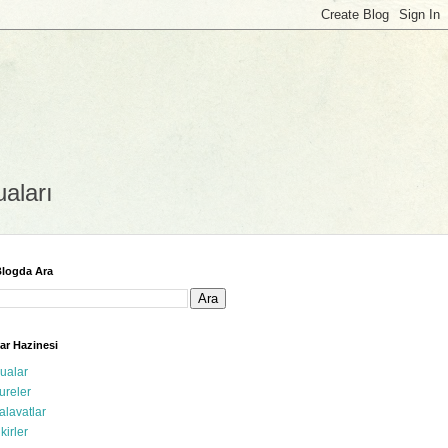
uaları
logda Ara
ar Hazinesi
ualar
ureler
alavatlar
ikirler