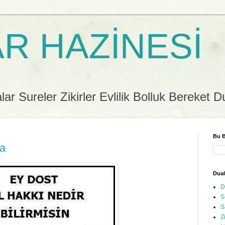
R HAZİNESİ
r Sureler Zikirler Evlilik Bolluk Bereket D
Bu B
ua
Dual
D
S
S
Z