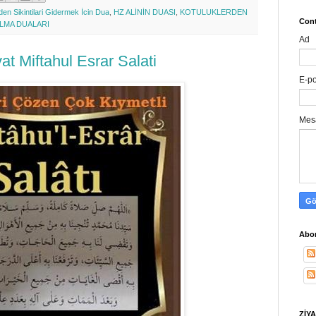
'den Sikintilari Gidermek İcin Dua
,
HZ ALİNİN DUASI
,
KOTULUKLERDEN
Cont
LMA DUALARI
Ad
t Miftahul Esrar Salati
E-p
Mes
Abon
ZİYA