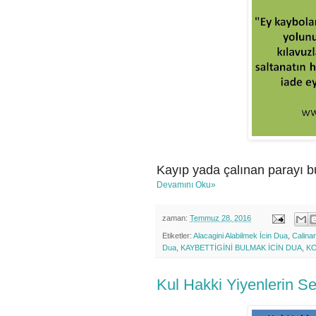
Kayıp yada çalınan parayı b
Devamını Oku»
zaman:
Temmuz 28, 2016
Etiketler:
Alacagini Alabilmek İcin Dua
,
Calina
Dua
,
KAYBETTİGİNİ BULMAK İCİN DUA
,
KO
Kul Hakki Yiyenlerin S