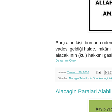
Borç alan kişi, borcunu öde
vadesi geldiği halde, imkân
alacaklının (kul) hakkını gas
Devamını Oku»
zaman:
Temmuz 28, 2016
Etiketler:
Alacagin Tahsili İcin Dua
,
Alacagini 
Alacagin Paralari Alabi