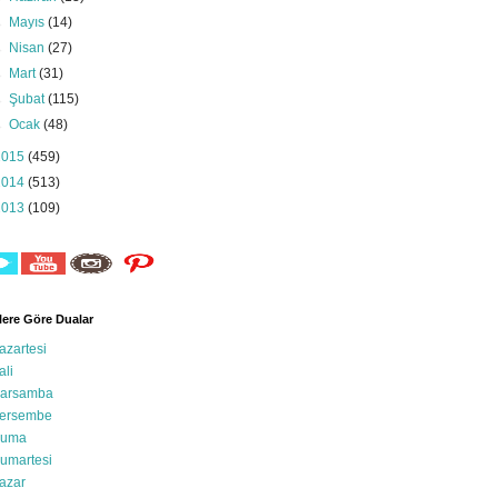
►
Mayıs
(14)
►
Nisan
(27)
►
Mart
(31)
►
Şubat
(115)
►
Ocak
(48)
2015
(459)
2014
(513)
2013
(109)
ere Göre Dualar
azartesi
ali
arsamba
ersembe
uma
umartesi
azar