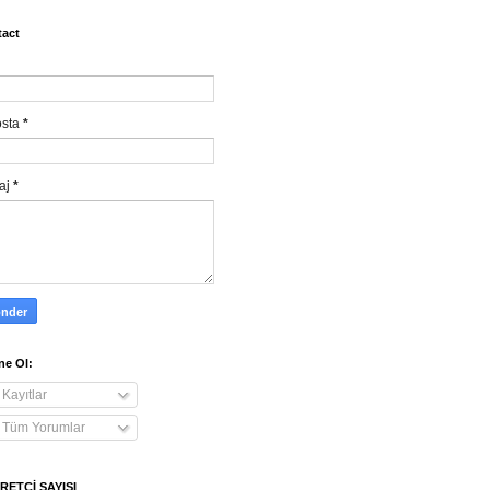
act
osta
*
aj
*
e Ol:
Kayıtlar
Tüm Yorumlar
RETÇİ SAYISI