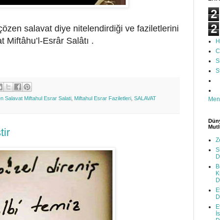
2
2
en salavat diye nitelendirdiği ve faziletlerini
at
Miftâhu’l-Esrâr Salâtı
.
H
C
S
S
 Salavat Miftahul Esrar Salati
,
Miftahul Esrar Faziletleri
,
SALAVAT
Men
Düny
Mutl
tir
Z
S
D
B
K
D
E
D
E
İ