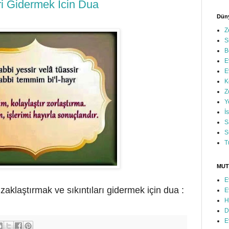
ari Gidermek İcin Dua
Düny
Z
S
B
E
E
K
Z
Y
İ
S
S
T
MUT
E
uzaklaştırmak ve sıkıntıları gidermek için dua :
E
H
D
E