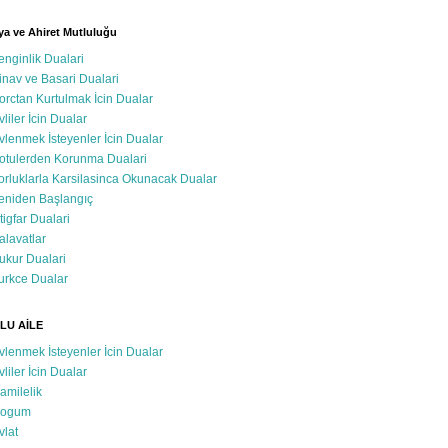
a ve Ahiret Mutluluğu
enginlik Dualari
inav ve Basari Dualari
orctan Kurtulmak İcin Dualar
vliler İcin Dualar
vlenmek İsteyenler İcin Dualar
otulerden Korunma Dualari
orluklarla Karsilasinca Okunacak Dualar
eniden Başlangıç
stigfar Dualari
alavatlar
ukur Dualari
urkce Dualar
LU AİLE
vlenmek İsteyenler İcin Dualar
vliler İcin Dualar
amilelik
ogum
vlat