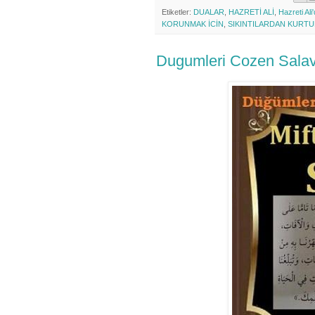
Etiketler:
DUALAR
,
HAZRETİ ALİ
,
Hazreti Ali
KORUNMAK İCİN
,
SIKINTILARDAN KURTU
Dugumleri Cozen Salava