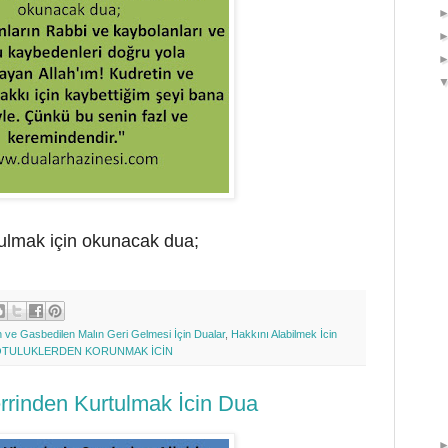
ulmak için okunacak dua;
n ve Gasbedilen Malın Geri Gelmesi İçin Dualar
,
Hakkını Alabilmek İcin
TULUKLERDEN KORUNMAK İCİN
errinden Kurtulmak İcin Dua