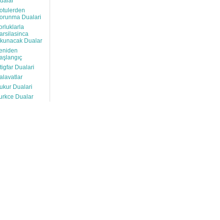
ualar
otulerden
orunma Dualari
orluklarla
arsilasinca
kunacak Dualar
eniden
aşlangıç
stigfar Dualari
alavatlar
ukur Dualari
urkce Dualar