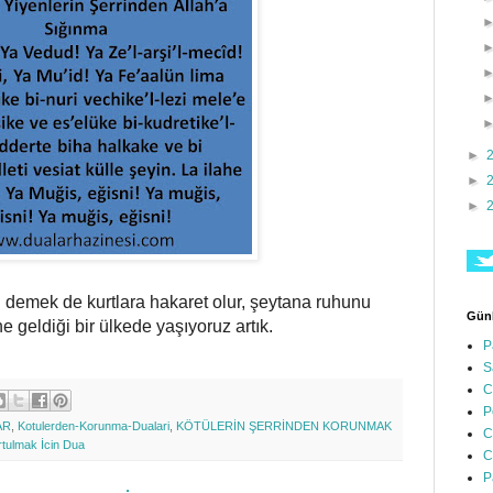
►
►
►
ası demek de kurtlara hakaret olur, şeytana ruhunu
Günl
e geldiği bir ülkede yaşıyoruz artık.
P
S
C
P
AR
,
Kotulerden-Korunma-Dualari
,
KÖTÜLERİN ŞERRİNDEN KORUNMAK
C
rtulmak İcin Dua
C
P