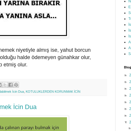
N
E
S
T
İ
İ
İ
A
A
memek niyetiyle almış ise, yahut borcun
S
ı olduğu halde ödemeyen günahkar olur,
b etmiş olur.
Blog
►
►
►
Alabilmek İcin Dua
,
KOTULUKLERDEN KORUNMAK İCİN
►
►
lmek İcin Dua
►
►
▼