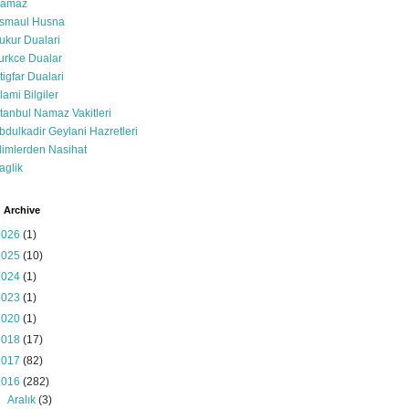
amaz
smaul Husna
ukur Dualari
urkce Dualar
stigfar Dualari
slami Bilgiler
stanbul Namaz Vakitleri
bdulkadir Geylani Hazretleri
limlerden Nasihat
aglik
 Archive
2026
(1)
2025
(10)
2024
(1)
2023
(1)
2020
(1)
2018
(17)
2017
(82)
2016
(282)
►
Aralık
(3)