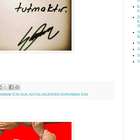
D
K
K
Z
K
O
Y
B
İ
S
S
T
LASMAK İCİN DUA
,
KOTULUKLERDEN KORUNMAK İCİN