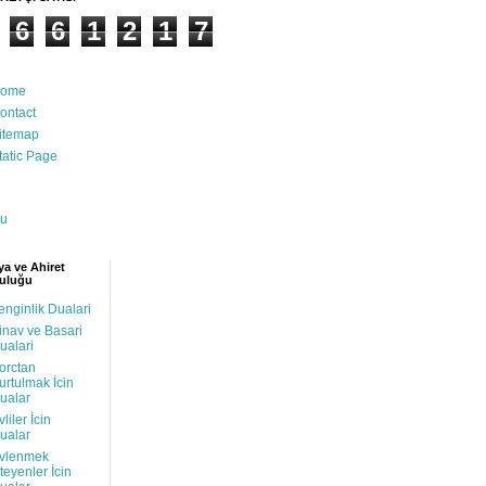
6
6
1
2
1
7
ome
ontact
itemap
tatic Page
u
a ve Ahiret
uluğu
enginlik Dualari
inav ve Basari
ualari
orctan
urtulmak İcin
ualar
vliler İcin
ualar
vlenmek
steyenler İcin