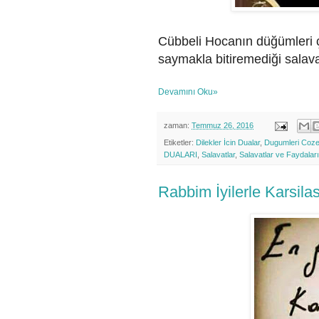
Cübbeli Hocanın düğümleri çöz
saymakla bitiremediği salav
Devamını Oku»
zaman:
Temmuz 26, 2016
Etiketler:
Dilekler İcin Dualar
,
Dugumleri Cozen
DUALARI
,
Salavatlar
,
Salavatlar ve Faydaları
Rabbim İyilerle Karsilas