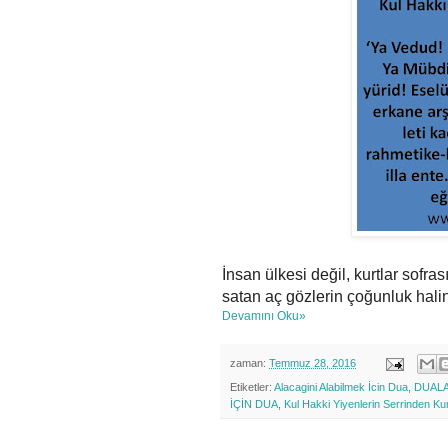
İnsan ülkesi değil, kurtlar sofr
satan aç gözlerin çoğunluk halin
Devamını Oku»
zaman:
Temmuz 28, 2016
Etiketler:
Alacagini Alabilmek İcin Dua
,
DUAL
İÇİN DUA
,
Kul Hakki Yiyenlerin Serrinden Ku