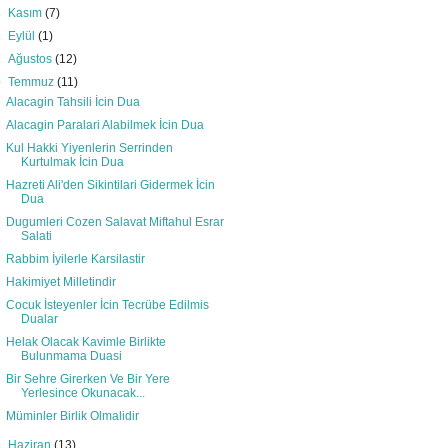
►
Kasım
(7)
►
Eylül
(1)
►
Ağustos
(12)
▼
Temmuz
(11)
Alacagin Tahsili İcin Dua
Alacagin Paralari Alabilmek İcin Dua
Kul Hakki Yiyenlerin Serrinden
Kurtulmak İcin Dua
Hazreti Ali'den Sikintilari Gidermek İcin
Dua
Dugumleri Cozen Salavat Miftahul Esrar
Salati
Rabbim İyilerle Karsilastir
Hakimiyet Milletindir
Cocuk İsteyenler İcin Tecrübe Edilmis
Dualar
Helak Olacak Kavimle Birlikte
Bulunmama Duasi
Bir Sehre Girerken Ve Bir Yere
Yerlesince Okunacak...
Müminler Birlik Olmalidir
►
Haziran
(13)