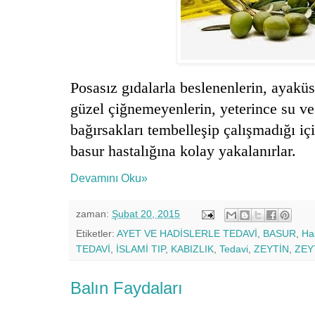
Posasız gıdalarla beslenenlerin, ayaküst
güzel çiğnemeyenlerin, yeterince su ve
bağırsakları tembelleşip çalışmadığı içi
basur hastalığına kolay yakalanırlar.
Devamını Oku»
zaman:
Şubat 20, 2015
Etiketler:
AYET VE HADİSLERLE TEDAVİ
,
BASUR
,
Ha
TEDAVİ
,
İSLAMİ TIP
,
KABIZLIK
,
Tedavi
,
ZEYTİN
,
ZEY
Balın Faydaları