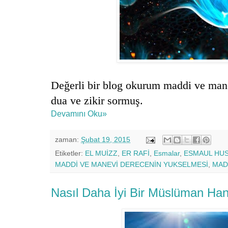
Değerli bir blog okurum maddi ve mane
dua ve zikir sormuş.
Devamını Oku»
zaman:
Şubat 19, 2015
Etiketler:
EL MUİZZ
,
ER RAFİ
,
Esmalar
,
ESMAUL HU
MADDİ VE MANEVİ DERECENİN YUKSELMESİ
,
MAD
Nasıl Daha İyi Bir Müslüman Hanı