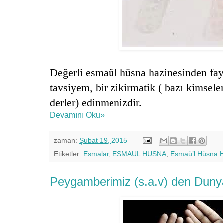
Değerli esmaül hüsna hazinesinden fa
tavsiyem, bir zikirmatik ( bazı kimsele
derler)
edinmenizdir.
Devamını Oku»
zaman:
Şubat 19, 2015
Etiketler:
Esmalar
,
ESMAUL HUSNA
,
Esmaü’l Hüsna H
Peygamberimiz (s.a.v) den Dunya