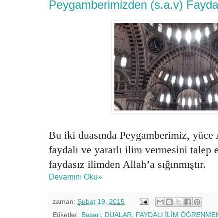
Peygamberimizden (s.a.v) Faydalı
Bu iki duasında Peygamberimiz, yüce A
faydalı ve yararlı ilim vermesini tale
faydasız ilimden Allah’a sığınmıştır.
Devamını Oku»
zaman:
Şubat 19, 2015
Etiketler:
Basari
,
DUALAR
,
FAYDALI İLİM ÖĞRENMEK