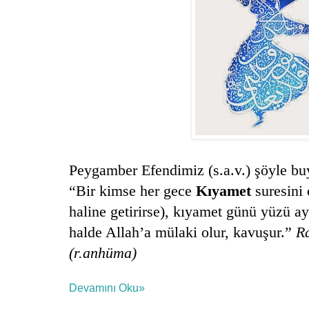
Peygamber Efendimiz (s.a.v.) şöyle bu
“Bir kimse her gece
Kıyamet
suresini 
haline getirirse), kıyamet günü yüzü a
halde Allah’a mülaki olur, kavuşur.”
Ra
(r.anhüma)
Devamını Oku»