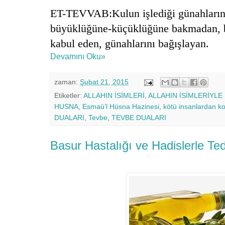
ET-TEVVAB:Kulun işlediği günahların 
büyüklüğüne-küçüklüğüne bakmadan, b
kabul eden, günahlarını bağışlayan.
Devamını Oku»
zaman:
Şubat 21, 2015
Etiketler:
ALLAHIN İSİMLERİ
,
ALLAHIN İSİMLERİYLE
HUSNA
,
Esmaü’l Hüsna Hazinesi
,
kötü insanlardan k
DUALARI
,
Tevbe
,
TEVBE DUALARI
Basur Hastalığı ve Hadislerle Ted