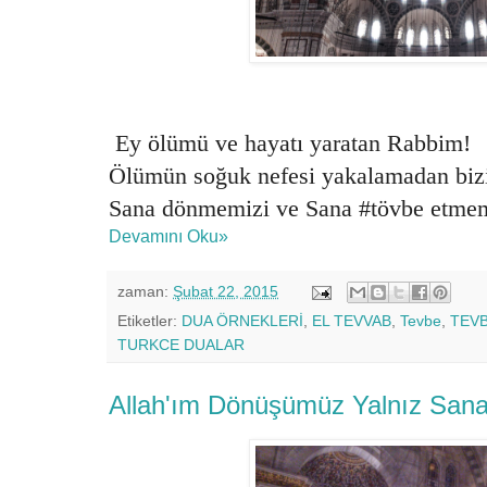
Ey ölümü ve hayatı yaratan Rabbim!
Ölümün soğuk nefesi yakalamadan biz
Sana dönmemizi ve Sana #tövbe etmemi
Devamını Oku»
zaman:
Şubat 22, 2015
Etiketler:
DUA ÖRNEKLERİ
,
EL TEVVAB
,
Tevbe
,
TEVB
TURKCE DUALAR
Allah'ım Dönüşümüz Yalnız Sana