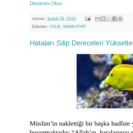
Devamını Oku»
zaman:
Şubat 19, 2015
Etiketler:
İYİLİK
,
MANEVİYAT
Hataları Silip Dereceleri Yükselt
Müslim’in naklettiği bir başka hadîste
buyurmaktadır: “Allah’ın, hatalarınızı s