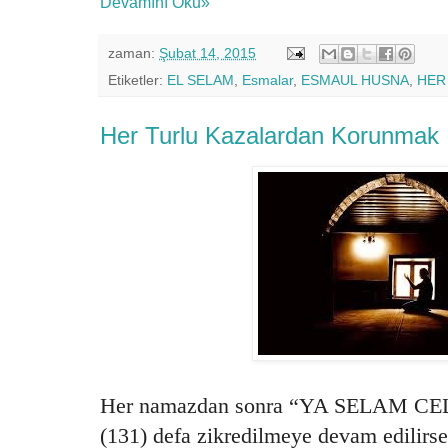
Devamını Oku»
zaman:
Şubat 14, 2015
Etiketler:
EL SELAM
,
Esmalar
,
ESMAUL HUSNA
,
HER
Her Turlu Kazalardan Korunmak I
Her namazdan sonra “YA SELAM CE
(131) defa zikredilmeye devam edilirs