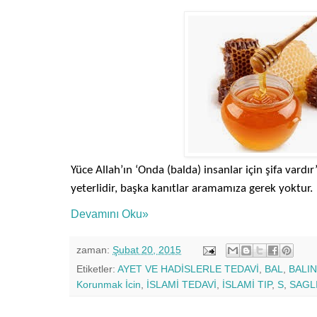
Yüce Allah’ın ‘Onda (balda) insanlar için şifa vardı
yeterlidir, başka kanıtlar aramamıza gerek yoktur.
Devamını Oku»
zaman:
Şubat 20, 2015
Etiketler:
AYET VE HADİSLERLE TEDAVİ
,
BAL
,
BALIN
Korunmak İcin
,
İSLAMİ TEDAVİ
,
İSLAMİ TIP
,
S
,
SAGL