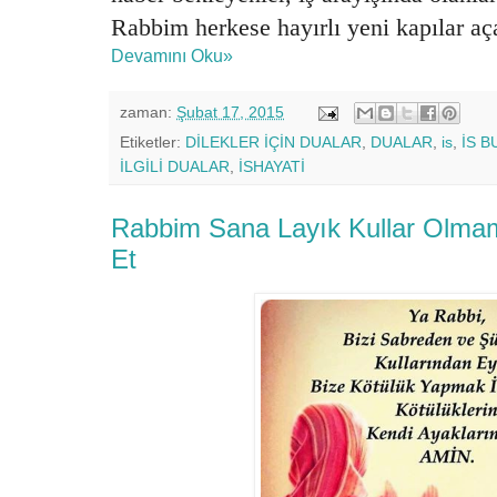
Rabbim herkese hayırlı yeni kapılar aça
Devamını Oku»
zaman:
Şubat 17, 2015
Etiketler:
DİLEKLER İÇİN DUALAR
,
DUALAR
,
is
,
İS B
İLGİLİ DUALAR
,
İSHAYATİ
Rabbim Sana Layık Kullar Olmamı
Et