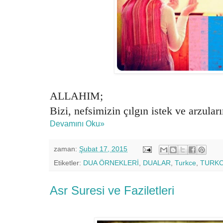
ALLAHIM;
Bizi, nefsimizin çılgın istek ve arzula
Devamını Oku»
zaman:
Şubat 17, 2015
Etiketler:
DUA ÖRNEKLERİ
,
DUALAR
,
Turkce
,
TURKC
Asr Suresi ve Faziletleri