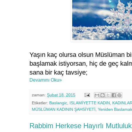
Yaşın kaç olursa olsun Müslüman b
başlamak istiyorsan, hiç de geç kalm
sana bir kaç tavsiye;
Devamını Oku»
zaman:
Şubat 18, 2015
Etiketler:
Baslangic
,
ISLAMİYETTE KADIN
,
KADINLAR
MÜSLÜMAN KADININ ŞAHSİYETİ
,
Yeniden Baslamak 
Rabbim Herkese Hayırlı Mutluluk