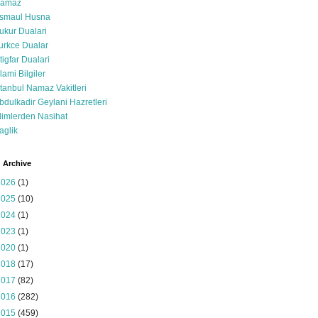
amaz
smaul Husna
ukur Dualari
urkce Dualar
stigfar Dualari
slami Bilgiler
stanbul Namaz Vakitleri
bdulkadir Geylani Hazretleri
limlerden Nasihat
aglik
 Archive
2026
(1)
2025
(10)
2024
(1)
2023
(1)
2020
(1)
2018
(17)
2017
(82)
2016
(282)
2015
(459)