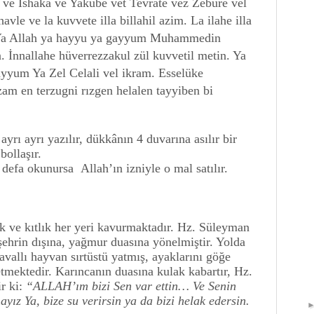
 ve İshaka ve Yakube vet Tevrate vez Zebure vel
vle ve la kuvvete illa billahil azim. La ilahe illa
 Ya Allah ya hayyu ya gayyum Muhammedin
n. İnnallahe hüverrezzakul zül kuvvetil metin. Ya
ayyum Ya Zel Celali vel ikram. Esselüke
m en terzugni rızgen helalen tayyiben bi
yrı ayrı yazılır, dükkânın 4 duvarına asılır bir
bollaşır.
defa okunursa Allah’ın izniyle o mal satılır.
k ve kıtlık her yeri kavurmaktadır. Hz. Süleyman
şehrin dışına, yağmur duasına yönelmiştir. Yolda
avallı hayvan sırtüstü yatmış, ayaklarını göğe
tmektedir. Karıncanın duasına kulak kabartır, Hz.
r ki:
“ALLAH’ım bizi Sen var ettin… Ve Senin
ız Ya, bize su verirsin ya da bizi helak edersin.