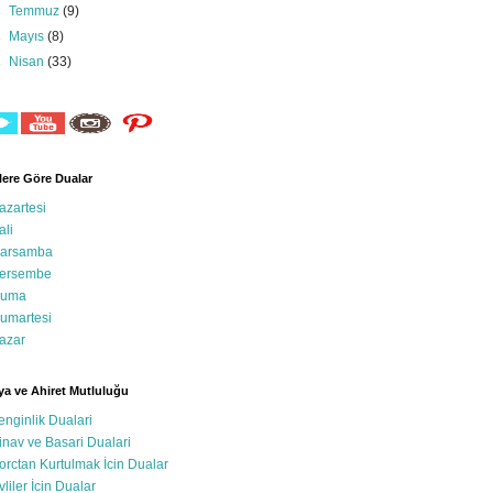
►
Temmuz
(9)
►
Mayıs
(8)
►
Nisan
(33)
ere Göre Dualar
azartesi
ali
arsamba
ersembe
uma
umartesi
azar
a ve Ahiret Mutluluğu
enginlik Dualari
inav ve Basari Dualari
orctan Kurtulmak İcin Dualar
vliler İcin Dualar