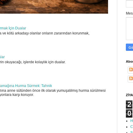
Mes
ırmak İçin Dualar
 ve kötü arkadaşı olanlar onların zararından korunmak,
alar
Abon
in okuyacağı, işlerde kolaylık için dualar.
amağına Hurma Sürmek: Tahnik
ına anne sütünden önce ilk olarak yumuşatılmış hurma sürülmesi
yonlara karşı koruyor.
ZİYA
2
0
H
C
S