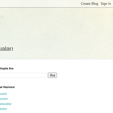
uaları
logda Ara
ar Hazinesi
ualar
ureler
alavatlar
ikirler