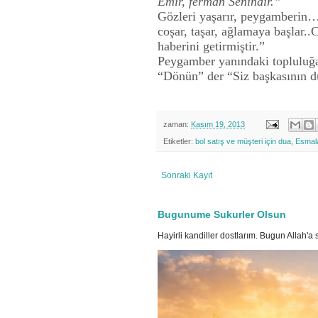
Emir, ferman Senindir.”
Gözleri yaşarır, peygamberin… 
coşar, taşar, ağlamaya başlar..
haberini getirmiştir.”
Peygamber yanındaki topluluğ
“Dönün” der “Siz başkasının du
zaman:
Kasım 19, 2013
Etiketler:
bol satış ve müşteri için dua
,
Esmal
Sonraki Kayıt
Bugunume Sukurler Olsun
Hayirli kandiller dostlarım. Bugun Allah'