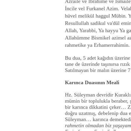
Azraile ve İbrahime ve İsmaile
İncile vel Furkanel Azim. Velaha
hüvel melikül haggul Mübin.
Resullullah sadikul va'dül emi
Allah, Yarabbi, Ya hayyu Ya g
Allahümme Bismikel azimel aza
rahmetike ya Erhamerrahimin.
Bu dua, 5 adet kağıdın üzerine a
tane de üzerinde taşınırsa rızık 
Satılmayan bir malın üzerine 7 
Karınca Duasının Meali
Hz. Süleyman devridir Kuraklı
mümin bir toplulukla beraber, 
bir karınca dikkatini çeker… Z
doğru uzatmış, debelenip dua e
Süleyman… karınca demektedi
rahmetin olmadan biz yaşayamay