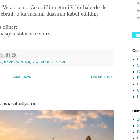
Ve az sonra Cebrail’in getirdiği bir haberle de
Cebrail, o karıncanın duasının kabul edildiği
a döner:
asıyla sulanacaksınız.”
Günl
P
ar
,
KARINCA DUASI
,
rızık
,
RIZIK DUALARI
S
C
Ana Sayfa
Önceki Kayıt
P
C
C
P
a sonsuz sukrediyorum.
Düny
Z
S
B
E