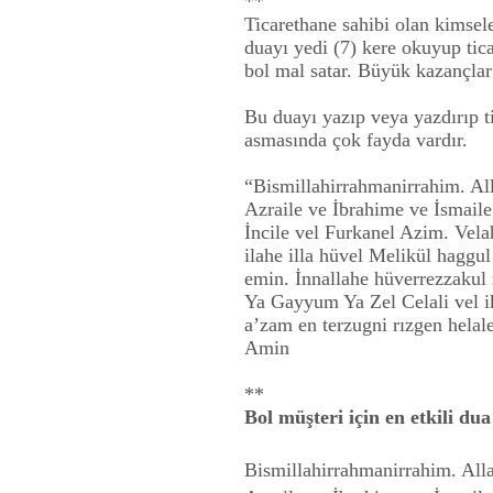
**
Ticarethane sahibi olan kimsele
duayı yedi (7) kere okuyup tica
bol mal satar. Büyük kazançlar
Bu duayı yazıp veya yazdırıp t
asmasında çok fayda vardır.
“Bismillahirrahmanirrahim. Al
Azraile ve İbrahime ve İsmaile
İncile vel Furkanel Azim. Velah
ilahe illa hüvel Melikül hagg
emin. İnnallahe hüverrezzakul 
Ya Gayyum Ya Zel Celali vel 
a’zam en terzugni rızgen hela
Amin
**
Bol müşteri için en etkili dua
Bismillahirrahmanirrahim. All