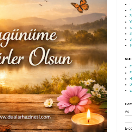
E
K
Z
Y
İ
S
S
T
MUT
E
E
H
D
E
Cont
Ad
E-p