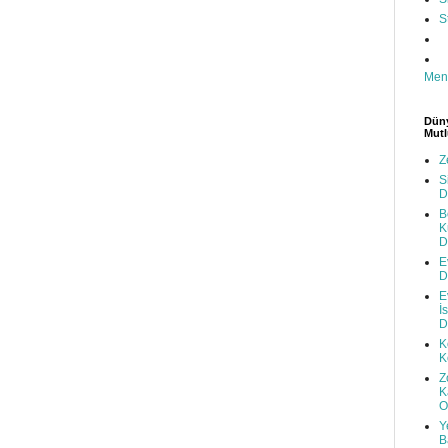
S
Men
Düny
Mutl
Z
S
D
B
K
D
E
D
E
İ
D
K
K
Z
K
O
Y
B