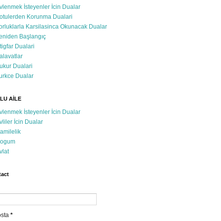
vlenmek İsteyenler İcin Dualar
otulerden Korunma Dualari
orluklarla Karsilasinca Okunacak Dualar
eniden Başlangıç
stigfar Dualari
alavatlar
ukur Dualari
urkce Dualar
LU AİLE
vlenmek İsteyenler İcin Dualar
vliler İcin Dualar
amilelik
ogum
vlat
act
osta
*