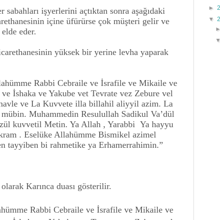
►
r sabahları işyerlerini açtıktan sonra aşağıdaki
▼
rethanesinin içine üfürürse çok müşteri gelir ve
 elde eder.
icarethanesinin yüksek bir yerine levha yaparak
lahümme Rabbi Cebraile ve İsrafile ve Mikaile ve
 ve İshaka ve Yakube vet Tevrate vez Zebure vel
avle ve La Kuvvete illa billahil aliyyil azim. La
ul mübin. Muhammedin Resulullah Sadikul Va’dül
zül kuvvetil Metin. Ya Allah , Yarabbi Ya hayyu
ikram . Eselüke Allahümme Bismikel azimel
len tayyiben bi rahmetike ya Erhamerrahimin.”
olarak Karınca duası gösterilir.
ahümme Rabbi Cebraile ve İsrafile ve Mikaile ve