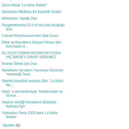
Zikrin Efdali ''La İlahe İllallah''
Günahları Affettiren En Kıymetli Tesbih
Meleklerin Yaptığı Zikir
Peygamberimiz (S.A.V) nin çok okuduğu
dua
Cebrail Aleyhisselam'dan Şifa Duası
Dilek ve Muratların Gerçek Olması İçin
İsmi Azam d...
BU DUAYI SABAH AKSAM OKUYANA
HIÇ BIRSEY ZARAR VEREMEZ
İmanla Ölmek İçin Dua
Meleklerin Sevabını Yazmaya Gücünün
Yetmediği Tesb...
Sıkıntılı,üzüntülü anlarda Zikir: ''La ilahe
illa ...
Allah ' a tam teslimiyet: ''Hasbinallah ve
Ni'mel ...
Allah'ın Verdiği Nimetlerin Elimizde
Kalması İçin
Yatmadan Önce 1000 kere 'La İlahe
İllallah'
►
Ağustos
(1)