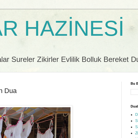
R HAZİNESİ
r Sureler Zikirler Evlilik Bolluk Bereket D
Bu B
in Dua
Dual
D
S
S
Z