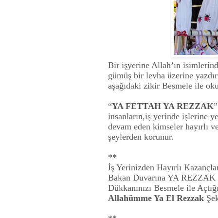
Bir işyerine Allah’ın isiml
gümüş bir levha üzerine yazdırı
aşağıdaki zikir Besmele ile oku
“
YA FETTAH YA REZZAK
”
insanların,iş yerinde işlerine 
devam eden kimseler hayırlı ve 
şeylerden korunur.
**
İş Yerinizden Hayırlı Kazançl
Bakan Duvarına YA REZZAK Şe
Dükkanınızı Besmele ile Açtı
Allahümme Ya El Rezzak
Şek