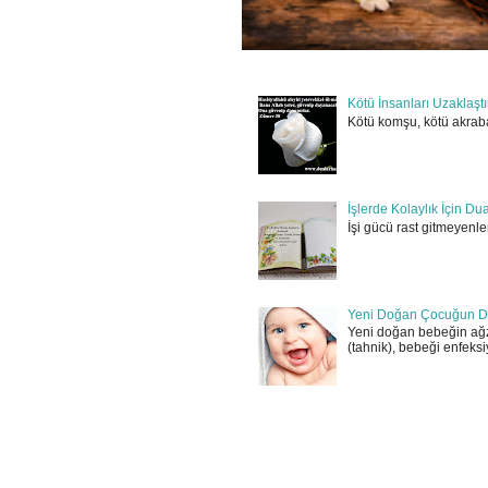
Kötü İnsanları Uzaklaşt
Kötü komşu, kötü akraba
İşlerde Kolaylık İçin Du
İşi gücü rast gitmeyenler
Yeni Doğan Çocuğun D
Yeni doğan bebeğin ağz
(tahnik), bebeği enfeksi