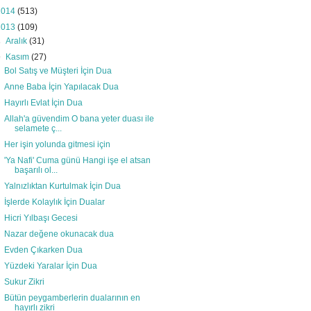
2014
(513)
2013
(109)
►
Aralık
(31)
▼
Kasım
(27)
Bol Satış ve Müşteri İçin Dua
Anne Baba İçin Yapılacak Dua
Hayırlı Evlat İçin Dua
Allah'a güvendim O bana yeter duası ile
selamete ç...
Her işin yolunda gitmesi için
'Ya Nafi' Cuma günü Hangi işe el atsan
başarılı ol...
Yalnızlıktan Kurtulmak İçin Dua
İşlerde Kolaylık İçin Dualar
Hicri Yılbaşı Gecesi
Nazar değene okunacak dua
Evden Çıkarken Dua
Yüzdeki Yaralar İçin Dua
Sukur Zikri
Bütün peygamberlerin dualarının en
hayırlı zikri