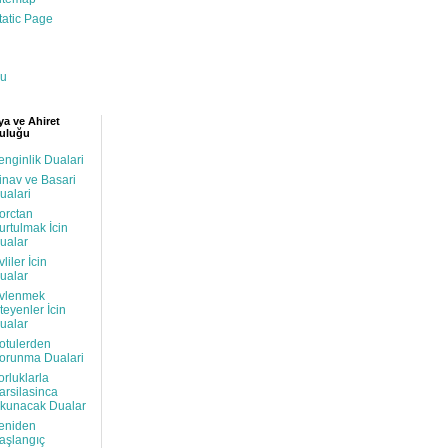
tatic Page
u
a ve Ahiret
uluğu
enginlik Dualari
inav ve Basari
ualari
orctan
urtulmak İcin
ualar
vliler İcin
ualar
vlenmek
steyenler İcin
ualar
otulerden
orunma Dualari
orluklarla
arsilasinca
kunacak Dualar
eniden
aşlangıç