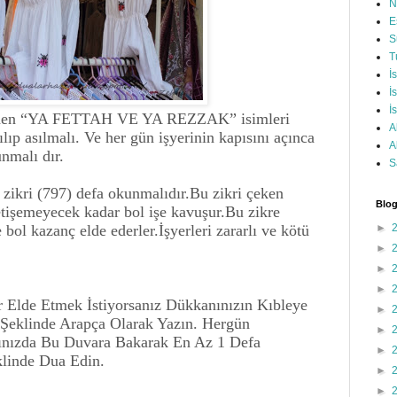
N
E
S
T
İ
İ
İ
erinden “YA FETTAH VE YA REZZAK” isimleri
A
lıp asılmalı. Ve her gün işyerinin kapısını açınca
A
nmalı dır.
S
 zikri (797) defa okunmalıdır.Bu zikri çeken
Blog
yetişemeyecek kadar bol işe kavuşur.Bu zikre
bol kazanç elde ederler.İşyerleri zararlı ve kötü
►
►
►
►
ar Elde Etmek İstiyorsanız Dükkanınızın Kıbleye
►
klinde Arapça Olarak Yazın. Hergün
►
ğınızda Bu Duvara Bakarak En Az 1 Defa
►
linde Dua Edin.
►
►