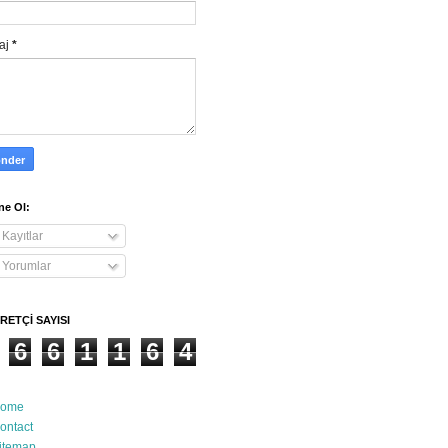
aj
*
e Ol:
Kayıtlar
Yorumlar
RETÇİ SAYISI
6
6
1
1
6
4
ome
ontact
itemap