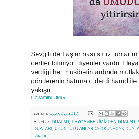
Sevgili derttaşlar nasılsınız, umarım i
dertler bitmiyor diyenler vardır. Haya
verdiği her musibetin ardında mutlak
gönderenin hatrına o derdi hamd ile 
yakışır.
Devamını Oku»
zaman:
Ocak 03, 2017
Etiketler:
DUALAR
,
PEYGAMBERİMİZDEN DUALAR
,
DUALARI
,
UZUNTULU ANLARDA OKUNACAK DUAL
Dualar