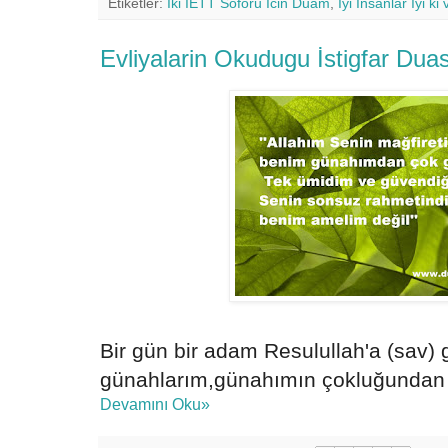
Etiketler:
İki İETT Soforu İcin Duam
,
İyi İnsanlar İyi ki 
Evliyalarin Okudugu İstigfar Duas
Bir gün bir adam Resulullah'a (sav) 
günahlarım,günahımın çokluğundan 
Devamını Oku»