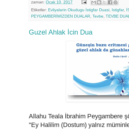
zaman:
Ocak 10, 2017
Etiketler:
Evliyalarin Okudugu İstigfar Duasi
,
Istigfar
,
İ
PEYGAMBERİMİZDEN DUALAR
,
Tevbe
,
TEVBE DUA
Guzel Ahlak İcin Dua
Allahu Teala İbrahim Peygambere ş
''Ey Halilim (Dostum) yalnız müminler