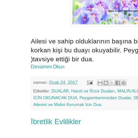
Ailesi ve sahip olduklarının başına 
korkan kişi bu duayı okuyabilir. Pey
)tavsiye ettiği bir dua.
Devamını Oku»
zaman:
Ocak 24, 2017
Etiketler:
DUALAR
,
Hacet ve Rızık Duaları
,
MALIN A
İCİN OKUNACAK DUA
,
Peygamberimizden Dualar
,
S
Ailesini ve Malini Korumak İcin Dua
İbretlik Evlilikler