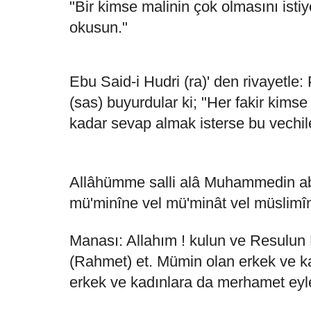
"Bir kimse malinin çok olmasını istiy
okusun."
Ebu Said-i Hudri (ra)' den rivayetl
(sas) buyurdular ki; "Her fakir kims
kadar sevap almak isterse bu vechile
Allâhümme salli alâ Muhammedin abd
mü'minîne vel mü'minât vel müslimî
Manası: Allahım ! kulun ve Resulu
(Rahmet) et. Mümin olan erkek ve k
erkek ve kadınlara da merhamet eyl