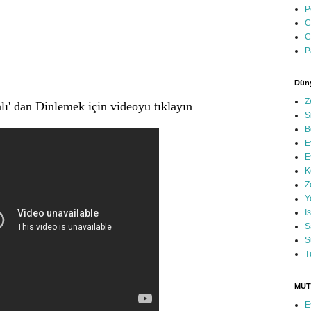
P
C
C
P
Düny
Z
lı' dan Dinlemek için videoyu tıklayın
S
B
E
E
K
Z
Y
İ
S
S
T
MUT
E