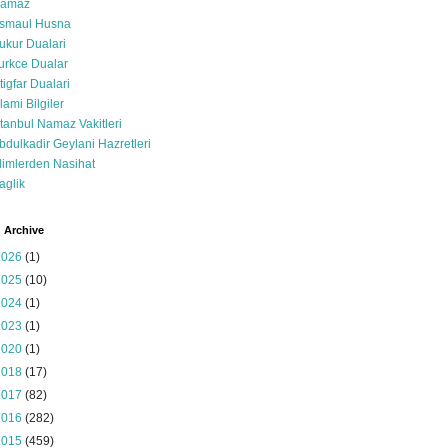
amaz
smaul Husna
ukur Dualari
urkce Dualar
stigfar Dualari
slami Bilgiler
stanbul Namaz Vakitleri
bdulkadir Geylani Hazretleri
limlerden Nasihat
aglik
 Archive
2026
(1)
2025
(10)
2024
(1)
2023
(1)
2020
(1)
2018
(17)
2017
(82)
2016
(282)
2015
(459)