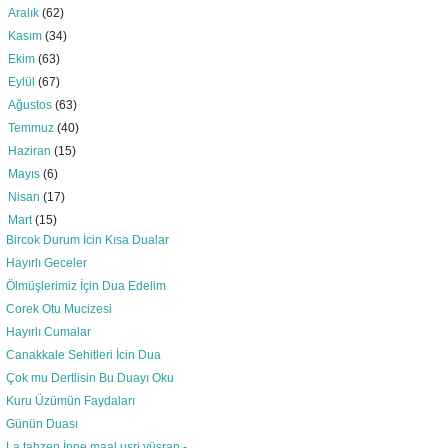
►
Aralık
(62)
►
Kasım
(34)
►
Ekim
(63)
►
Eylül
(67)
►
Ağustos
(63)
►
Temmuz
(40)
►
Haziran
(15)
►
Mayıs
(6)
►
Nisan
(17)
▼
Mart
(15)
Bircok Durum İcin Kısa Dualar
Hayırlı Geceler
Ölmüşlerimiz İçin Dua Edelim
Corek Otu Mucizesi
Hayırlı Cumalar
Canakkale Sehitleri İcin Dua
Çok mu Dertlisin Bu Duayı Oku
Kuru Üzümün Faydaları
Günün Duası
La tahzen İnne maal usri yüsran -