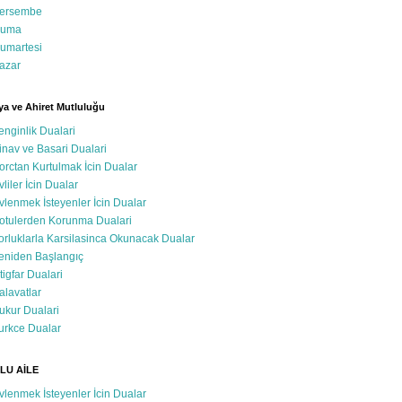
ersembe
uma
umartesi
azar
a ve Ahiret Mutluluğu
enginlik Dualari
inav ve Basari Dualari
orctan Kurtulmak İcin Dualar
vliler İcin Dualar
vlenmek İsteyenler İcin Dualar
otulerden Korunma Dualari
orluklarla Karsilasinca Okunacak Dualar
eniden Başlangıç
stigfar Dualari
alavatlar
ukur Dualari
urkce Dualar
LU AİLE
vlenmek İsteyenler İcin Dualar