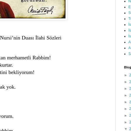
N
E
S
T
İ
İ
İ
Nursi’nin Duası İlahi Sözleri
A
A
S
atan merhametli Rabbim!
urtar.
Blog
tini bekliyorum!
►
►
ak yok.
►
►
►
►
iyorum.
►
►
▼
Rabbim,