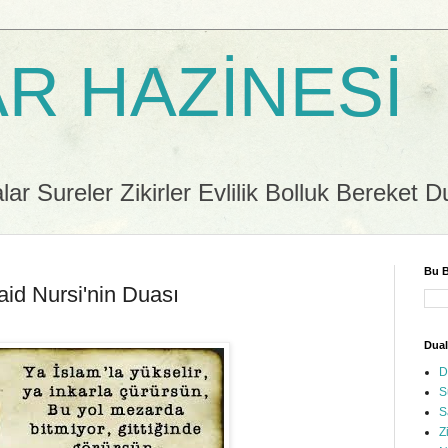
R HAZİNESİ
r Sureler Zikirler Evlilik Bolluk Bereket D
Bu B
aid Nursi'nin Duası
Dual
D
S
S
Z