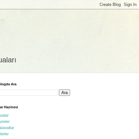
uaları
logda Ara
ar Hazinesi
ualar
ureler
alavatlar
ikirler