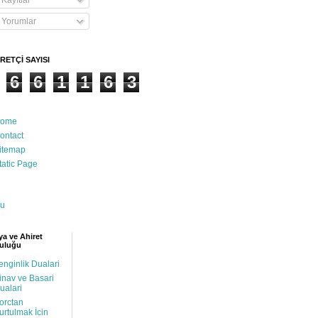
Kayıtlar
Yorumlar
RETÇİ SAYISI
6
6
1
1
6
3
ome
ontact
itemap
tatic Page
u
a ve Ahiret
uluğu
enginlik Dualari
inav ve Basari
ualari
orctan
urtulmak İcin