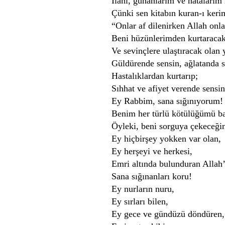
İlahi, günahlarım ve hatalarım 
Çünki sen kitabın kuran-ı keri
“Onlar af dilenirken Allah onla
Beni hüzünlerimden kurtaracak
Ve sevinçlere ulaştıracak olan 
Güldürende sensin, ağlatanda s
Hastalıklardan kurtarıp;
Sıhhat ve afiyet verende sensin
Ey Rabbim, sana sığınıyorum!
Benim her türlü kötülüğümü ba
Öyleki, beni sorguya çekeceğin
Ey hiçbirşey yokken var olan,
Ey herşeyi ve herkesi,
Emri altında bulunduran Allah
Sana sığınanları koru!
Ey nurların nuru,
Ey sırları bilen,
Ey gece ve gündüzü döndüren,