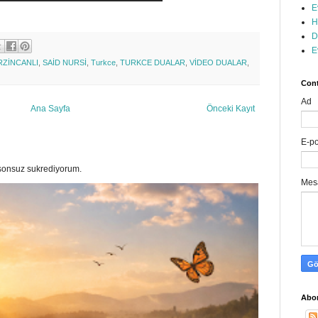
E
H
D
E
RZİNCANLI
,
SAİD NURSİ
,
Turkce
,
TURKCE DUALAR
,
VİDEO DUALAR
,
Cont
Ad
Ana Sayfa
Önceki Kayıt
E-p
a sonsuz sukrediyorum.
Mes
Abon