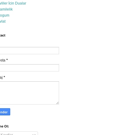
vliler İcin Dualar
amilelik
ogum
vlat
act
osta
*
aj
*
e Ol: