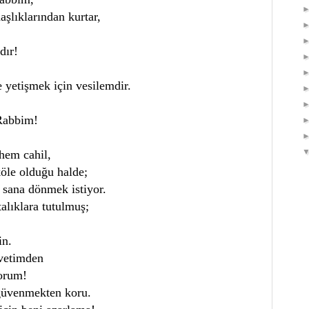
aşlıklarından kurtar,
dır!
e yetişmek için vesilemdir.
 Rabbim!
hem cahil,
öle olduğu halde;
 sana dönmek istiyor.
alıklara tutulmuş;
in.
vetimden
yorum!
güvenmekten koru.