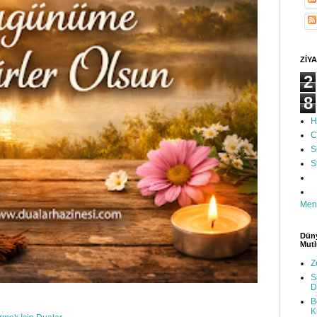
ZİYA
2
8
H
C
S
S
Men
Düny
Mutl
Z
S
D
B
K