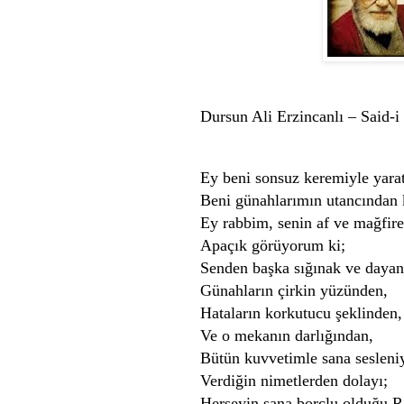
Dursun Ali Erzincanlı – Said-i 
Ey beni sonsuz keremiyle yar
Beni günahlarımın utancından k
Ey rabbim, senin af ve mağfire
Apaçık görüyorum ki;
Senden başka sığınak ve dayan
Günahların çirkin yüzünden,
Hataların korkutucu şeklinden,
Ve o mekanın darlığından,
Bütün kuvvetimle sana seslen
Verdiğin nimetlerden dolayı;
Herşeyin sana borçlu olduğu 