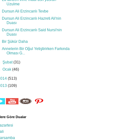
Uzulme
Dursun Ali Erzincanlı Tevbe
Dursun Ali Erzincanlı Hazreti Ali'nin
Duası
Dursun Ali Erzincanlı Said Nursi'nin
Duası
Bir Şükür Daha
Annelerin Bir Oğul Yetiştirirken Farkında
Olması G...
►
Şubat
(31)
►
Ocak
(46)
2014
(513)
2013
(109)
ere Göre Dualar
azartesi
ali
arsamba