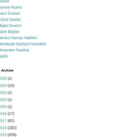
amaz
smaul Husna
ukur Dualari
urkce Dualar
stigfar Dualari
slami Bilgiler
stanbul Namaz Vakitleri
bdulkadir Geylani Hazretleri
limlerden Nasihat
aglik
 Archive
2026
(1)
2025
(10)
2024
(1)
2023
(1)
2020
(1)
2018
(17)
2017
(82)
2016
(282)
2015
(459)