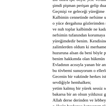
şimdi pişman perişan gelip du
Geçmişi ve geleceği yüreğime 
Kalbimin cennetinde nefsime 
o yüce dergahına gözlerimden 
ve nuh toplar kalbimde ne kad
nefsimin tufanından korumaya ç
yüreğimdedir benim.
Kendisin
zalimlerden oldum ki merhame
huzuruna alsan da beni böyle p
benim hakkımda olan hükmün 
Evladının acısıyla yanan bir an
bu tövbemi sunuyorum o ellerle
Gecenin bir vaktinde herkes ist
sevdiğiyle hemhalken;
yetim kalmış bir yürek sessiz s
bakarsa bir an olsun yıldızsız 
Allah derse derinden ve lebbeyk
o öksüz haykırışa katıyorum t