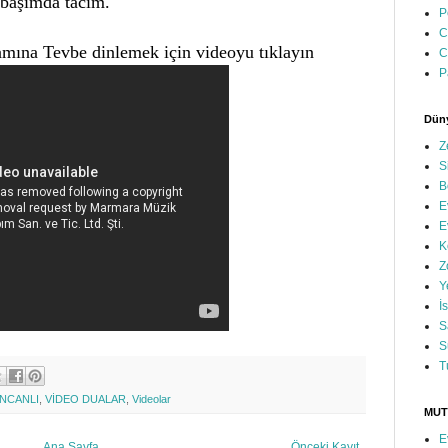
başımda tacım.
P
C
mına Tevbe dinlemek için videoyu tıklayın
C
P
Düny
Z
S
B
E
E
K
Z
Y
İ
S
S
T
İNCANLI
,
VİDEO DUALAR
,
Videolar
MUT
E
Ana Sayfa
Önceki Kayıt