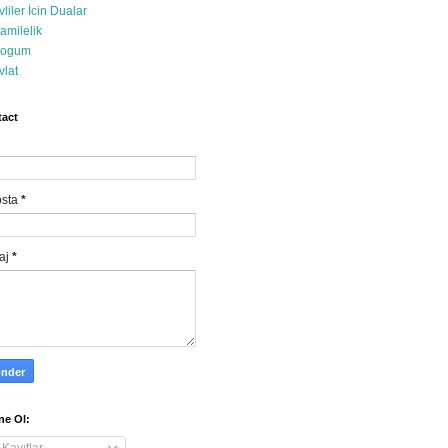
vliler İcin Dualar
amilelik
ogum
vlat
act
osta
*
aj
*
e Ol: