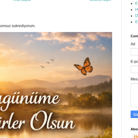
E
H
D
E
a sonsuz sukrediyorum.
Cont
Ad
E-p
Mes
Abon