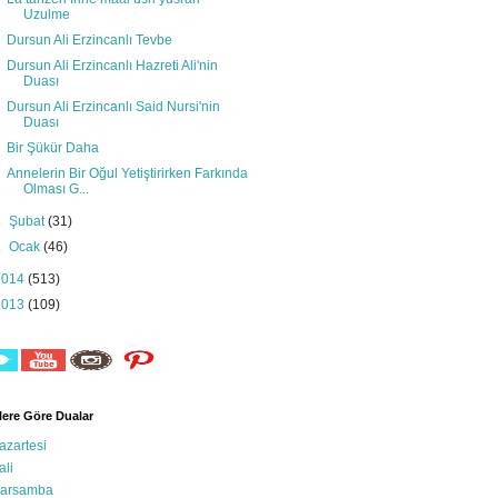
Uzulme
Dursun Ali Erzincanlı Tevbe
Dursun Ali Erzincanlı Hazreti Ali'nin
Duası
Dursun Ali Erzincanlı Said Nursi'nin
Duası
Bir Şükür Daha
Annelerin Bir Oğul Yetiştirirken Farkında
Olması G...
►
Şubat
(31)
►
Ocak
(46)
2014
(513)
2013
(109)
ere Göre Dualar
azartesi
ali
arsamba