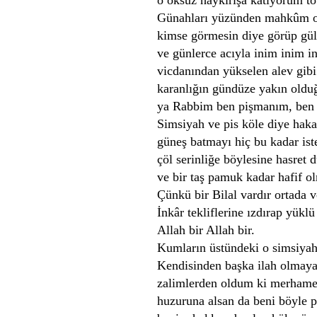
Günahları yüzünden mahkûm ol
kimse görmesin diye görüp gülm
ve günlerce acıyla inim inim in
vicdanından yükselen alev gibi
karanlığın gündüze yakın oldu
ya Rabbim ben pişmanım, ben 
Simsiyah ve pis köle diye hakar
güneş batmayı hiç bu kadar ist
çöl serinliğe böylesine hasret
ve bir taş pamuk kadar hafif ol
Çünkü bir Bilal vardır ortada 
İnkâr tekliflerine ızdırap yüklü 
Allah bir Allah bir.
Kumların üstündeki o simsiyah
Kendisinden başka ilah olmay
zalimlerden oldum ki merhame
huzuruna alsan da beni böyle p