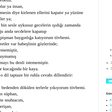
ur ya insan,
esin diye kirlenen ellerini kapatır ya yüzüne
ler ya;
 bin sesle uykusuz gecelerin ışıdığı zamanda
ğu anda secdelere kapanıp
pişman baygınlığa katıyorum tövbemi.
etler var habeşlinin gözlerinde;
ememiştir,
 duymamış
mayı bu denli istememiştir.
►
ve kucağında bir kaya.
►
o dil taptaze bir ruhla cevabı dillendirir:
 bedenden dökülen terlerle yıkıyorum tövbemi.
an süphan,
Günl
te muhtacım,
P
S
erişan,
C