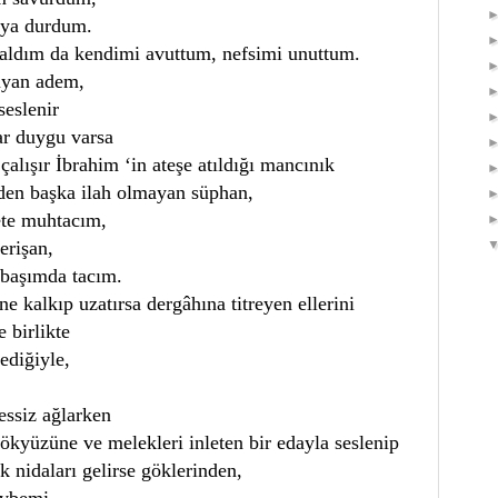
aya durdum.
aldım da kendimi avuttum, nefsimi unuttum.
uyan adem,
seslenir
ar duygu varsa
alışır İbrahim ‘in ateşe atıldığı mancınık
den başka ilah olmayan süphan,
te muhtacım,
erişan,
başımda tacım.
ne kalkıp uzatırsa dergâhına titreyen ellerini
 birlikte
ediğiyle,
essiz ağlarken
gökyüzüne ve melekleri inleten bir edayla seslenip
 nidaları gelirse göklerinden,
övbemi.