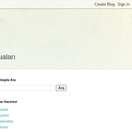
uaları
logda Ara
ar Hazinesi
ualar
ureler
alavatlar
ikirler