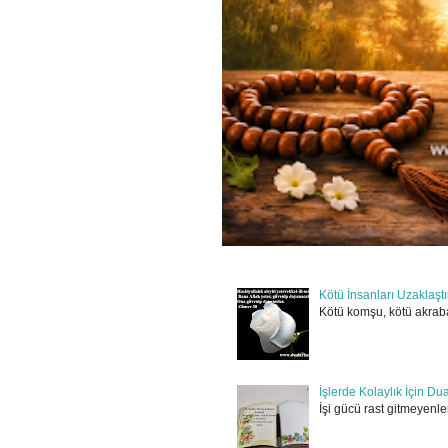
Kötü İnsanları Uzaklaşt
Kötü komşu, kötü akraba
İşlerde Kolaylık İçin Du
İşi gücü rast gitmeyenler