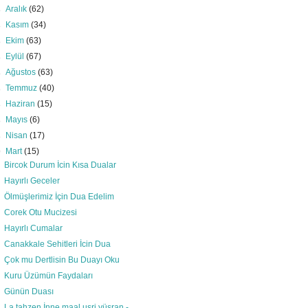
►
Aralık
(62)
►
Kasım
(34)
►
Ekim
(63)
►
Eylül
(67)
►
Ağustos
(63)
►
Temmuz
(40)
►
Haziran
(15)
►
Mayıs
(6)
►
Nisan
(17)
▼
Mart
(15)
Bircok Durum İcin Kısa Dualar
Hayırlı Geceler
Ölmüşlerimiz İçin Dua Edelim
Corek Otu Mucizesi
Hayırlı Cumalar
Canakkale Sehitleri İcin Dua
Çok mu Dertlisin Bu Duayı Oku
Kuru Üzümün Faydaları
Günün Duası
La tahzen İnne maal usri yüsran -