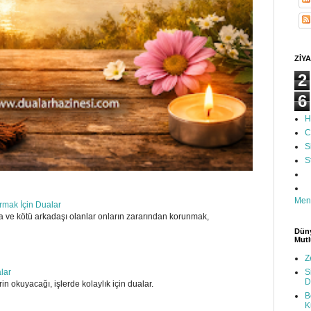
ZİYA
2
6
H
C
S
S
Men
ırmak İçin Dualar
 ve kötü arkadaşı olanlar onların zararından korunmak,
Düny
Mutl
Z
S
alar
D
in okuyacağı, işlerde kolaylık için dualar.
B
K