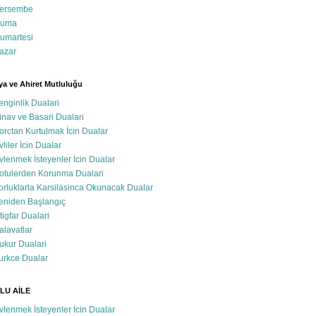
ersembe
uma
umartesi
azar
a ve Ahiret Mutluluğu
enginlik Dualari
inav ve Basari Dualari
orctan Kurtulmak İcin Dualar
vliler İcin Dualar
vlenmek İsteyenler İcin Dualar
otulerden Korunma Dualari
orluklarla Karsilasinca Okunacak Dualar
eniden Başlangıç
stigfar Dualari
alavatlar
ukur Dualari
urkce Dualar
LU AİLE
vlenmek İsteyenler İcin Dualar