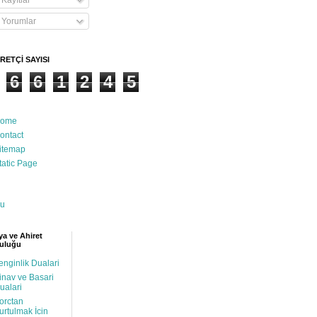
Kayıtlar
Yorumlar
RETÇİ SAYISI
6
6
1
2
4
5
ome
ontact
itemap
tatic Page
u
a ve Ahiret
uluğu
enginlik Dualari
inav ve Basari
ualari
orctan
urtulmak İcin