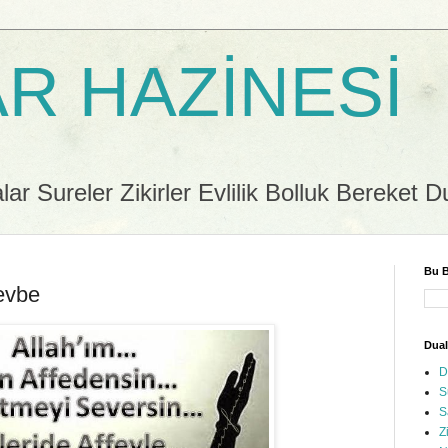
R HAZİNESİ
r Sureler Zikirler Evlilik Bolluk Bereket D
Bu B
Tevbe
Dual
D
S
S
Z