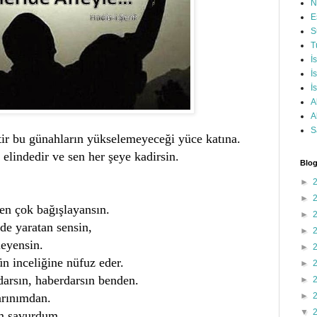
N
E
S
T
İ
İ
İ
A
A
S
tir bu günahların yükselemeyeceği yüce katına.
elindedir ve sen her şeye kadirsin.
Blog
►
►
sen çok bağışlayansın.
►
de yaratan sensin,
►
leyensin.
►
ün inceliğine nüfuz eder.
►
darsın, haberdarsın benden.
►
rınımdan.
►
▼
im savurdum,