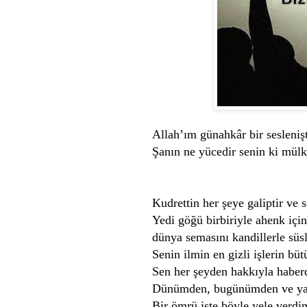
Allah’ım günahkâr bir sesleniş
Şanın ne yücedir senin ki mülk 
Kudrettin her şeye galiptir ve 
Yedi göğü birbiriyle ahenk için
dünya semasını kandillerle süs
Senin ilmin en gizli işlerin büt
Sen her şeyden hakkıyla haber
Dünümden, bugünümden ve ya
Bir ömrü işte böyle yele verd