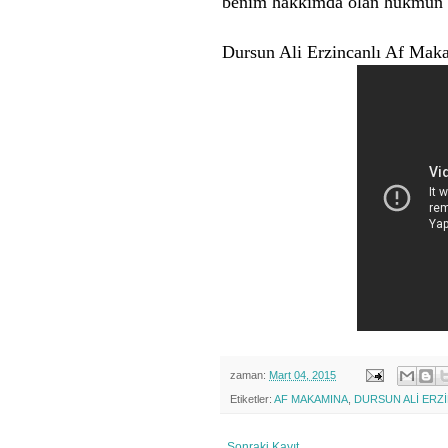
benim hakkımda olan hükmün 
Dursun Ali Erzincanlı Af Maka
zaman:
Mart 04, 2015
Etiketler:
AF MAKAMINA
,
DURSUN ALİ ERZ
Sonraki Kayıt