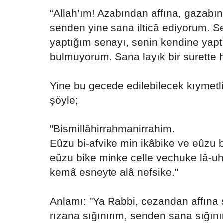
“Allah’ım! Azabından affına, gazabı
senden yine sana ilticâ ediyorum. S
yaptığım senayı, senin kendine yap
bulmuyorum. Sana layık bir surette
Yine bu gecede edilebilecek kıymetli
şöyle;
"Bismillâhirrahmanirrahim.
Eûzu bi-afvike min ikâbike ve eûzu b
eûzu bike minke celle vechuke lâ-u
kemâ esneyte alâ nefsike."
Anlamı: "Ya Rabbi, cezandan affına 
rızana sığınırım, senden sana sığınır