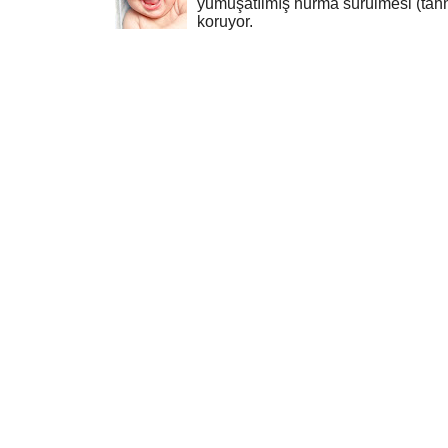
yumuşatılmış hurma sürülmesi (tahn
koruyor.