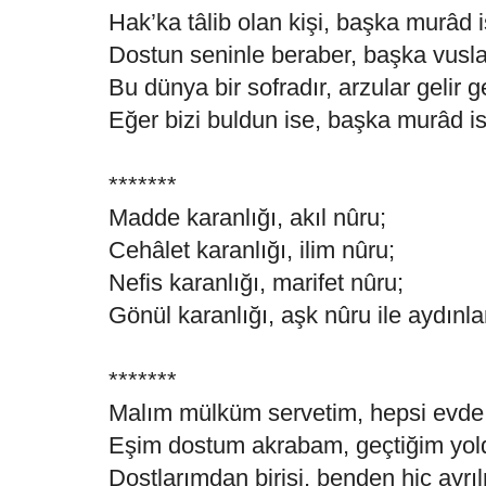
Hak’ka tâlib olan kişi, başka murâd 
Dostun seninle beraber, başka vusla
Bu dünya bir sofradır, arzular gelir g
Eğer bizi buldun ise, başka murâd i
*******
Madde karanlığı, akıl nûru;
Cehâlet karanlığı, ilim nûru;
Nefis karanlığı, marifet nûru;
Gönül karanlığı, aşk nûru ile aydınla
*******
Malım mülküm servetim, hepsi evde 
Eşim dostum akrabam, geçtiğim yold
Dostlarımdan birisi, benden hiç ayrı