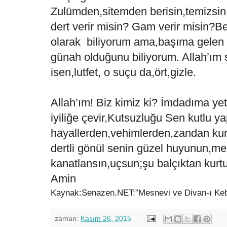
Zulümden,sitemden berisin,temizsin;
dert verir misin? Gam verir misin?Be
olarak biliyorum ama,başıma gelen 
günah olduğunu biliyorum. Allah’ım s
isen,lutfet, o suçu da,ört,gizle.
Allah’ım! Biz kimiz ki? İmdadıma yet
iyiliğe çevir,Kutsuzluğu Sen kutlu y
hayallerden,vehimlerden,zandan kur
dertli gönül senin güzel huyunun,m
kanatlansın,uçsun;şu balçıktan kurt
Amin
Kaynak:Senazen.NET:”Mesnevi ve Divan-ı Keb
zaman:
Kasım 26, 2015