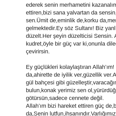
ederek senin merhametini kazanalı
ettiren,bizi sana yalvartan da sensi
sen.Ümit de,eminlik de,korku da,m
gelmektedir.Ey söz Sultanı! Biz yanl
düzelt.Her şeyin düzelticisi Sensin. 
kudret,öyle bir güç var ki,onunla dile
çevirirsin.
Ey güçlükleri kolaylaştıran Allah’ım
da,ahirette de iyilik ver,güzellik ver
gül bahçesi gibi güzelleştir,varacağ
bulun,konak yerimiz sen ol,yürürdüğ
götürsün,sadece cennete değil.
Allah’ım bizi hareket ettiren güç de
da,Senin lutfun,ihsanındır.Varlığımı