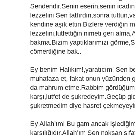
Sendendir.Senin eserin,senin icadınd
lezzetini Sen tattırdın,sonra tuttun,v
kendine aşık ettin.Bizlere verdiğin m
lezzetini,lutfettiğin nimeti geri alma
bakma.Bizim yaptıklarımızı görme,S
cömertliğine bak..
Ey benim Halıkım!,yaratıcım! Sen be
muhafaza et, fakat onun yüzünden g
da mahrum etme.Rabbim gördüğüm,
karşı,lutfet de şukredeyim.Geçüp g
şukretmedim diye hasret çekmeyeyi
Ey Allah’ım! Bu gam ancak işlediği
karşılığıdır.Allah’ım Sen noksan sıf