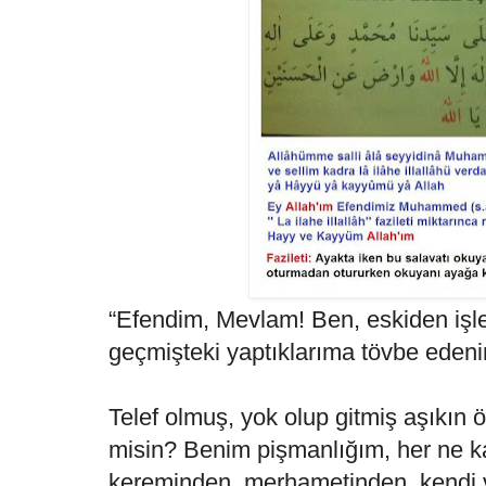
“Efendim, Mevlam! Ben, eskiden işl
geçmişteki yaptıklarıma tövbe eden
Telef olmuş, yok olup gitmiş aşıkın
misin? Benim pişmanlığım, her ne ka
kereminden, merhametinden, kendi 