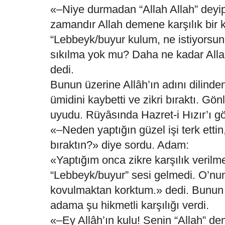
«–Niye durmadan “Allah Allah” deyi
zamandır Allah demene karşılık bir 
“Lebbeyk/buyur kulum, ne istiyorsu
sıkılma yok mu? Daha ne kadar All
dedi.
Bunun üzerine Allâh’ın adını dilin
ümidini kaybetti ve zikri bıraktı. Gönl
uyudu. Rüyâsında Hazret-i Hızır’ı gö
«–Neden yaptığın güzel işi terk ettin,
bıraktın?» diye sordu. Adam:
«Yaptığım onca zikre karşılık verilm
“Lebbeyk/buyur” sesi gelmedi. O’nu
kovulmaktan korktum.» dedi. Bunun ü
adama şu hikmetli karşılığı verdi.
«–Ey Allâh’ın kulu! Senin “Allah” de