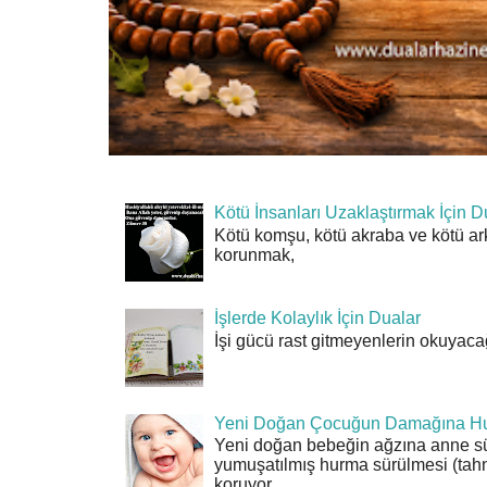
Kötü İnsanları Uzaklaştırmak İçin D
Kötü komşu, kötü akraba ve kötü ar
korunmak,
İşlerde Kolaylık İçin Dualar
İşi gücü rast gitmeyenlerin okuyacağı
Yeni Doğan Çocuğun Damağına Hu
Yeni doğan bebeğin ağzına anne sü
yumuşatılmış hurma sürülmesi (tahn
koruyor.