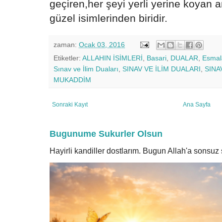
geçiren,her şeyi yerli yerine koyan a
güzel isimlerinden biridir.
zaman:
Ocak 03, 2016
Etiketler:
ALLAHIN İSİMLERİ
,
Basari
,
DUALAR
,
Esmal
Sınav ve İlim Duaları
,
SINAV VE İLİM DUALARI
,
SINA
MUKADDİM
Sonraki Kayıt
Ana Sayfa
Bugunume Sukurler Olsun
Hayirli kandiller dostlarım. Bugun Allah'a sonsu