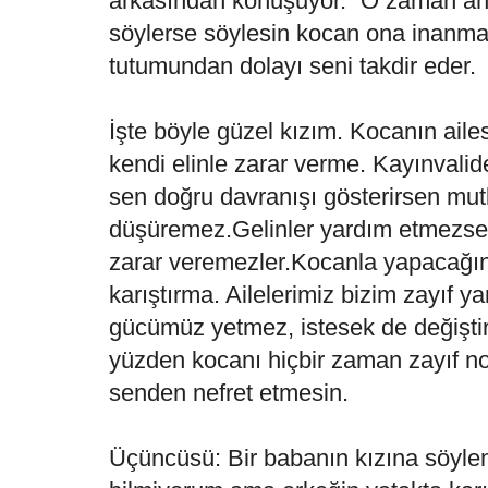
arkasından konuşuyor.” O zaman ann
söylerse söylesin kocan ona inanmaz
tutumundan dolayı seni takdir eder.
İşte böyle güzel kızım. Kocanın aile
kendi elinle zarar verme. Kayınvali
sen doğru davranışı gösterirsen mut
düşüremez.Gelinler yardım etmezse k
zarar veremezler.Kocanla yapacağın 
karıştırma. Ailelerimiz bizim zayıf y
gücümüz yetmez, istesek de değişti
yüzden kocanı hiçbir zaman zayıf n
senden nefret etmesin.
Üçüncüsü: Bir babanın kızına söyle