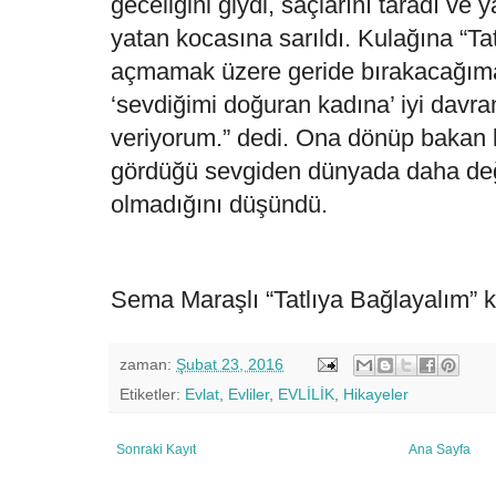
geceliğini giydi, saçlarını taradı ve y
yatan kocasına sarıldı. Kulağına “Tat
açmamak üzere geride bırakacağım
‘sevdiğimi doğuran kadına’ iyi dav
veriyorum.” dedi. Ona dönüp bakan 
gördüğü sevgiden dünyada daha değe
olmadığını düşündü.
Sema Maraşlı “Tatlıya Bağlayalım” ki
zaman:
Şubat 23, 2016
Etiketler:
Evlat
,
Evliler
,
EVLİLİK
,
Hikayeler
Sonraki Kayıt
Ana Sayfa