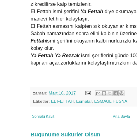
zikredilirse kalp temizlenir.
El Fettah ismi şerifini
Ya Fettah
diye okumaya
manevi fetihler kolaylaşır.
El Fettah esmasını kalpten sık okuyanlar kim
Sabah namazından sonra elini kalbinin üzeri
Fettah
ismi şerifini okuyanın kalbi nurlu,rızkı k
kolay olur.
Ya Fettah Ya Rezzak
ismi şeriflerini günde 1
kapıları açar,zorluklarını kolaylaştırır,rızkını da
zaman:
Mart 16, 2017
Etiketler:
EL FETTAH
,
Esmalar
,
ESMAUL HUSNA
Sonraki Kayıt
Ana Sayfa
Bugunume Sukurler Olsun