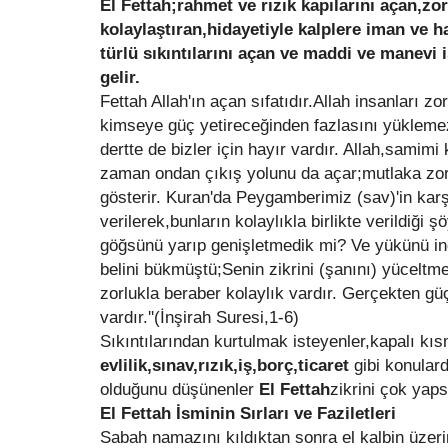
El Fettah;rahmet ve rızık kapılarını açan,zor
kolaylaştıran,hidayetiyle kalplere iman ve ha
türlü sıkıntılarını açan ve maddi ve manevi 
gelir.
Fettah Allah'ın açan sıfatıdır.Allah insanları z
kimseye güç yetireceğinden fazlasını yüklemez
dertte de bizler için hayır vardır. Allah,samimi 
zaman ondan çıkış yolunu da açar;mutlaka zorl
gösterir. Kuran'da Peygamberimiz (sav)'in karşı
verilerek,bunların kolaylıkla birlikte verildiği şöy
göğsünü yarıp genişletmedik mi? Ve yükünü ind
belini bükmüştü;Senin zikrini (şanını) yücelt
zorlukla beraber kolaylık vardır. Gerçekten gü
vardır.''(İnşirah Suresi,1-6)
Sıkıntılarından kurtulmak isteyenler,kapalı kıs
evlilik,sınav,rızık,iş,borç,ticaret
gibi konular
olduğunu düşünenler
El Fettah
zikrini çok yaps
El Fettah İsminin Sırları ve Faziletleri
Sabah namazını kıldıktan sonra el kalbin üzer