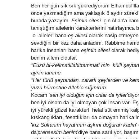
Ben her gün sık sık şükrediyorum Elhamdülill
önce yazmadığım ama yaklaşık 8 aydır sürekli
burada yazayım.
Eşimin ailesi
için Allah'a ha
tanıştığım ailelerin karakterlerini hatırlayınca 
o aileleri bana
eş ailesi
olarak nasip etmeyen 
sevdiğini bir kez daha anladım. Rabbime hamd
harika insanları bana
eşimin ailesi
olarak hediy
benim ailem oldular.
"Euzü bi-kelimatillahittammati min külli şeyta
aynin lamme.
“Her türlü şeytandan, zararlı şeylerden ve kem
yüzü hürmetine Allah’a sığınırım.
Kocam '
sen iyi olduğun için onlar da iyiler
'diyo
ben iyi olsam da iyi olmayan çok insan var. Eş
iyi yürekli güzel karakterli helal süt emmiş ka
kıskançlıkları, fesatlıkları da olmayan harika
'
kız Sultanım hayatımın aşkını doğuran kadın
'
da'
prensesim benim
'diye bana sarılıyor, baş