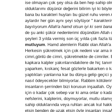
ise olmayan çok şey olsa da ben hep sahip olm
olduklarımı düşünür değerini bilirim iyi ki böy
bana bu karakteri huyları bu güzel ruhu veren 
aylardır her gün aynı şeyi söylüyor ''
karakteri
bayılıyorum Allah'a hamd olsun iyi ki seni bana
de şu anki şükür nedenlerimi düşündüm Allah c
şeyleri 3 yılda vermiş son üç yılda çok fazla 
mutluyum
. Hamd alemlerin Rabbi olan Allah'a 
Herkesin şükretmek için çok nedeni var ama in
cimri,gönlü de cimri, şükretmekte de cimriler.
kapkara kalpler yakınlarındakilere de hiç tanım
yaparken, kıskanç fesat gözlerle bakarken o ka
yaptıkları yanlarına kar bu dünya gelip geçici y
nasıl ödeyecekler bilmiyorlar. Rabbim kötüleri
insanların şerrinden bizi korusun inşaallah. O
için o kadar çok sebep var ki ama onlar o kada
nefslerini, kalplerini, doymuyorlar, mutlu olamı
sahip olduklarında veya ruhları ancak kul hakkı
etsin benden de uzak etsin öyle insanları inşaA