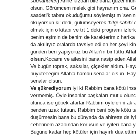
sübhanallah
) Anne kızdan bile daha güzel muh
olsun. Görümcem melek gibi hayranım ona. Ge
saadeti'kitabını okuduğumu söylemiştim 'senin 
okuyorsun ki' dedi, gülümseyerek '
bilgi sahibi
olmak için o kitabı ve trt 1 deki programı izler
benim eşimin de benim de karakterimiz harika 
da akıllıyız oralarda tavsiye edilen her şeyi k
günden beri yapıyoruz bu Allah'ın bir lütfu
Alla
olsun
.Kocamı ve ailesini bana nasip eden All
Ve bugün toprak, saksılar, çiçekler aldım. Hay
büyüteceğim Allah'a hamdü senalar olsun. Hay
senalar olsun.
Ve şükrediyorum
iyi ki Rabbim bana kötü insan
vermemiş. Öyle insanlar başkaları mutlu olunc
olunca ise göbek atarlar Rabbim öylelerini ak
benden uzak tutsun. Rabbim beni böyle kötü ta
düşürmesin bana bu dünyada da ahirette de iyil
cehennem azabından korusun ve iyileri bana ya
Bugüne kadar hep kötüler için hayırlı dua et