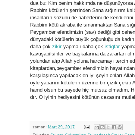
dua bu: Kim benim hakkımda ne düşünüyorsa All
Rabbim kötülerin şerrinden Sana sığınırım kalb
insanların sözünü de haberlerini de kendilerin
Rabbim kötü akraba ile sınanmaktan Sana sığı
Peygamber efendimizin (sav) dediği gibi cehe
dünyadaki kötülerin büyük çoğunluğu da kadın 
daha çok
zikir
yapmalı daha çok
istigfar
yapma
kavuşabilsinler ve başkalarına da zararları ol
yolundan alıp Allah yoluna harcamayı tercih e
kitaplardan,peygamber efendimizin hayatından
karşılaşınca yapılacak en iyi şeyin onları All
öyle yaparım kötülerin üzerine bir çizik çekip A
hamd olsun bu sayede hiç mutsuz olmadım. Ha
dır. O iyinin hediyesini kötünün cezasını mutla
zaman:
Mart 29, 2017