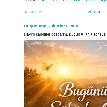
Etiketler:
Sukret
,
Sukrettikce Sukredecek Seyler Cogal
Sonraki Kayıt
Ana Sayfa
Bugunume Sukurler Olsun
Hayirli kandiller dostlarım. Bugun Allah'a sonsu