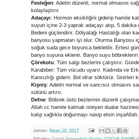
Fesleğen
: Adetin düzenli, normal olmasını sa
kolaylaştırır.
Adaçayı
: Hormon eksikliğini giderip hamile ka
suyun içine 2-3 yaprak adaçayı atıp, 5 dakika de
Bedeni güçlendirir. Dölyatağı Hastalığı olan k
banyosu yapmaları iyi olur. Oturma Banyosu içi
soğuk suda gece boyunca bekletilir. Ertesi gün
banyo suyuna eklenir. Banyo suyu böbreklerin 
Çörekotu
: Tüm salgı bezlerini çalıştırır. Günde
Karabiber: Tüm vücudu uyarır. Kadında ve Erkek
Kansızlığı giderir. Bol idrar söktürür. Sinirleri k
Kişniş
: Adetin normal ve sancısız olmasını sağ
sütünü artırır.
Defne
: Böbrek üstü bezlerinin düzenli çalışmas
Allah cc hamile kalmak isteyen dualar hazinesi 
kalıp sağlıkla doğurmayı nasip etsin inşaAllah.
zaman:
Nisan 18, 2017
Etiketler:
Cocuk-İsteyenlere-Dualar
,
ÇOCUK SAHİBİ O