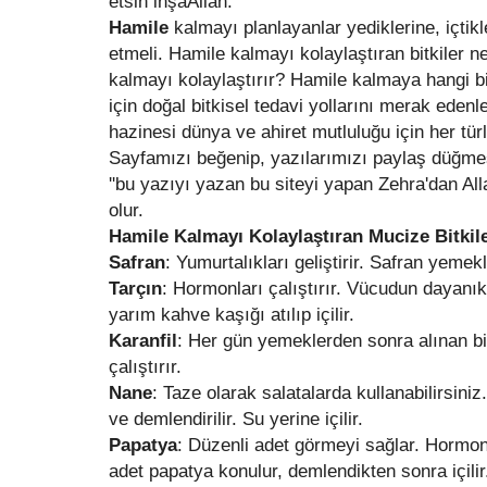
etsin inşaAllah.
Hamile
kalmayı planlayanlar yediklerine, içtik
etmeli. Hamile kalmayı kolaylaştıran bitkiler ne
kalmayı kolaylaştırır? Hamile kalmaya hangi bi
için doğal bitkisel tedavi yollarını merak eden
hazinesi dünya ve ahiret mutluluğu için her türlü
Sayfamızı beğenip, yazılarımızı paylaş düğmes
''bu yazıyı yazan bu siteyi yapan Zehra'dan All
olur.
Hamile Kalmayı Kolaylaştıran Mucize Bitkil
Safran
: Yumurtalıkları geliştirir. Safran yemekl
Tarçın
: Hormonları çalıştırır. Vücudun dayanıklı
yarım kahve kaşığı atılıp içilir.
Karanfil
: Her gün yemeklerden sonra alınan bir
çalıştırır.
Nane
: Taze olarak salatalarda kullanabilirsiniz
ve demlendirilir. Su yerine içilir.
Papatya
: Düzenli adet görmeyi sağlar. Hormon
adet papatya konulur, demlendikten sonra içilir