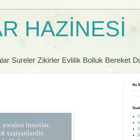
R HAZİNESİ
r Sureler Zikirler Evlilik Bolluk Bereket D
Bu B
Dual
D
S
S
Z