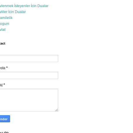
vlenmek İsteyenler İcin Dualar
vliler İcin Dualar
amilelik
ogum
vlat
act
osta
*
aj
*