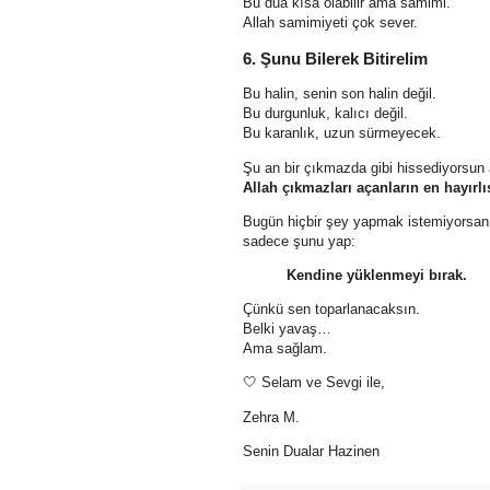
Bu dua kısa olabilir ama samimi.
Allah samimiyeti çok sever.
6. Şunu Bilerek Bitirelim
Bu halin, senin son halin değil.
Bu durgunluk, kalıcı değil.
Bu karanlık, uzun sürmeyecek.
Şu an bir çıkmazda gibi hissediyorsun
Allah çıkmazları açanların en hayırlıs
Bugün hiçbir şey yapmak istemiyorsan 
sadece şunu yap:
Kendine yüklenmeyi bırak.
Çünkü sen toparlanacaksın.
Belki yavaş…
Ama sağlam.
🤍 Selam ve Sevgi ile,
Zehra M.
Senin Dualar Hazinen