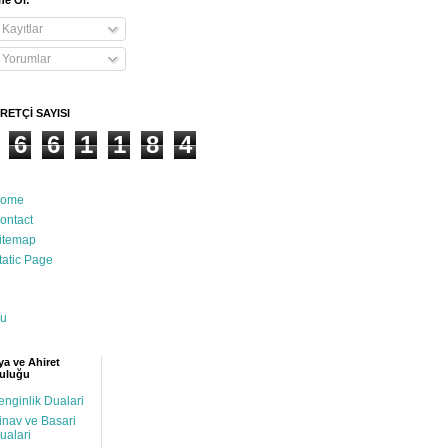
e Ol:
Kayıtlar
Yorumlar
RETÇİ SAYISI
6
6
1
1
8
4
ome
ontact
itemap
tatic Page
u
a ve Ahiret
uluğu
enginlik Dualari
inav ve Basari
ualari