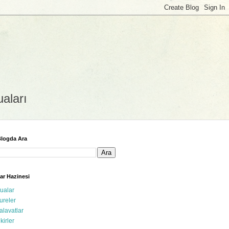
uaları
logda Ara
ar Hazinesi
ualar
ureler
alavatlar
ikirler