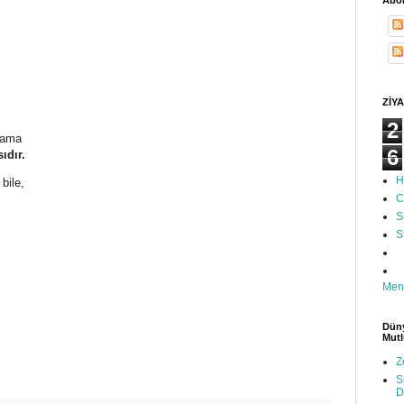
Abon
ZİYA
2
 ama
6
ıdır.
H
bile,
C
S
S
Men
Düny
Mutl
Z
S
D