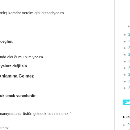
…
anlış kararlar verdim gibi hissediyorum.
►
►
değilim.
►
►
inde olduğumu bilmiyorum.
►
i
yalnız değilsin
.
►
►
 Anlamına Gelmez
►
►
ok emek verenlerdir
.
anıyorsanız üstün gelecek olan sizsiniz.”
Günl
P
elmez.