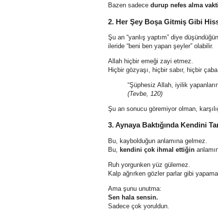
Bazen sadece
durup nefes alma vakt
2. Her Şey Boşa Gitmiş Gibi Hiss
Şu an “yanlış yaptım” diye düşündüğün
ileride “beni ben yapan şeyler” olabilir.
Allah hiçbir emeği zayi etmez.
Hiçbir gözyaşı, hiçbir sabır, hiçbir çab
“Şüphesiz Allah, iyilik yapanlar
(Tevbe, 120)
Şu an sonucu göremiyor olman, karşıl
3. Aynaya Baktığında Kendini 
Bu, kaybolduğun anlamına gelmez.
Bu,
kendini çok ihmal ettiğin
anlamına
Ruh yorgunken yüz gülemez.
Kalp ağrırken gözler parlar gibi yapama
Ama şunu unutma:
Sen hala sensin.
Sadece çok yoruldun.