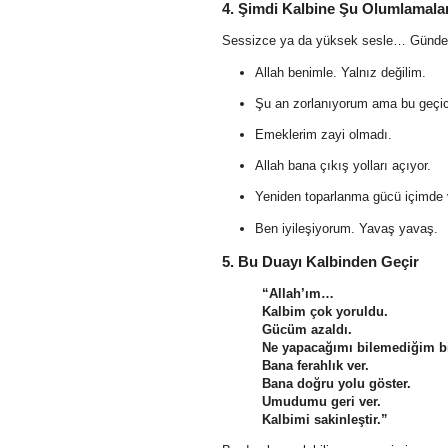
4. Şimdi Kalbine Şu Olumlamaları
Sessizce ya da yüksek sesle… Günde bi
Allah benimle. Yalnız değilim.
Şu an zorlanıyorum ama bu geçic
Emeklerim zayi olmadı.
Allah bana çıkış yolları açıyor.
Yeniden toparlanma gücü içimde 
Ben iyileşiyorum. Yavaş yavaş.
5. Bu Duayı Kalbinden Geçir
“Allah’ım…
Kalbim çok yoruldu.
Gücüm azaldı.
Ne yapacağımı bilemediğim b
Bana ferahlık ver.
Bana doğru yolu göster.
Umudumu geri ver.
Kalbimi sakinleştir.”