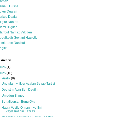
amaz
smaul Husna
ukur Dualari
urkce Dualar
stigfar Dualari
slami Bilgiler
stanbul Namaz Vakitleri
bdulkadir Geylani Hazretleri
limlerden Nasihat
aglik
 Archive
2026
(1)
2025
(10)
▼
Aralık
(8)
Unutulan Iyilikler Azalan Sevap Tartisi
Degistim Aynı Ben Degilim
Umudun Bitmedi
Bunaliyorsan Bunu Oku
Hayra Vesile Olmanin ve Ilmi
Paylasmanin Fazileti ...