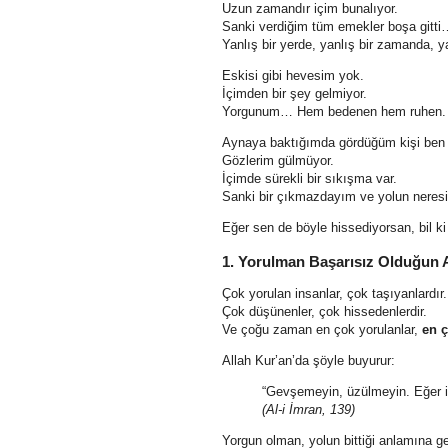
Uzun zamandır içim bunalıyor.
Sanki verdiğim tüm emekler boşa gitti
Yanlış bir yerde, yanlış bir zamanda, y
Eskisi gibi hevesim yok.
İçimden bir şey gelmiyor.
Yorgunum… Hem bedenen hem ruhen.
Aynaya baktığımda gördüğüm kişi ben 
Gözlerim gülmüyor.
İçimde sürekli bir sıkışma var.
Sanki bir çıkmazdayım ve yolun neres
Eğer sen de böyle hissediyorsan, bil k
1. Yorulman Başarısız Olduğun
Çok yorulan insanlar, çok taşıyanlardır.
Çok düşünenler, çok hissedenlerdir.
Ve çoğu zaman en çok yorulanlar,
en ç
Allah Kur’an’da şöyle buyurur:
“Gevşemeyin, üzülmeyin. Eğer in
(Al-i İmran, 139)
Yorgun olman, yolun bittiği anlamına g