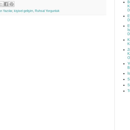
B
K
D
n Yazılar
,
kişisel gelişim
,
Ruhsal Yorgunluk
E
D
E
İ
D
K
K
Z
K
O
Y
B
İ
S
S
T