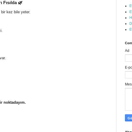
 Fısılda 🌿
E
E
r kez bile yeter.
H
D
E
i.
Cont
Ad
var.
E-p
Mes
ir noktadayım.