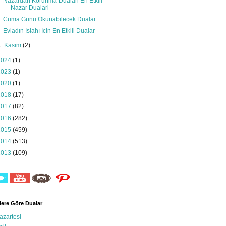
Nazardan Korunma Dualari En Etkili
Nazar Dualari
Cuma Gunu Okunabilecek Dualar
Evladın Islahı Icin En Etkili Dualar
►
Kasım
(2)
2024
(1)
2023
(1)
2020
(1)
2018
(17)
2017
(82)
2016
(282)
2015
(459)
2014
(513)
2013
(109)
ere Göre Dualar
azartesi