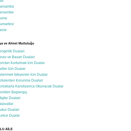
ali
arsamba
ersembe
uma
umartesi
azar
a ve Ahiret Mutluluğu
enginlik Dualari
inav ve Basari Dualari
orctan Kurtulmak İcin Dualar
vliler İcin Dualar
vlenmek İsteyenler İcin Dualar
otulerden Korunma Dualari
orluklarla Karsilasinca Okunacak Dualar
eniden Başlangıç
stigfar Dualari
alavatlar
ukur Dualari
urkce Dualar
LU AİLE