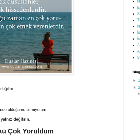
N
E
S
T
İ
İ
İ
A
A
S
Blog
►
▼
değilim.
inde olduğumu bilmiyorum.
i
yalnız değilsin
.
kü Çok Yoruldum