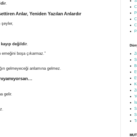
S
idir
.
C
P
ettiren Anlar, Yeniden Yazılan Anlardır
C
 şeyler,
C
P
a
kayıp değildir
.
Düny
ın emeğini boşa çıkarmaz.”
Z
S
B
ığın gelmeyeceği anlamına gelmez.
E
E
Tanıyamıyorsan…
K
Z
 gelir.
Y
İ
S
z.
S
T
MUT