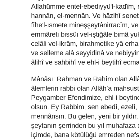
Allahümme entel-ebediyyü'l-kadîm, e
hannân, el-mennân. Ve hâzihî senet
fîhe'l-ısmete mineşşeytânirracîm, vel
emmâreti bissûi vel-iştiğâle bimâ yuk
celâli vel-ikrâm, birahmetike yâ erh
ve selleme alâ seyyidinâ ve nebiy
âlihî ve sahbihî ve ehl-i beytihî ecm
Mânâsı: Rahman ve Rahîm olan Allâ
âlemlerin rabbi olan Allâh’a mahsust
Peygamber Efendimize, ehl-i beytin
olsun. Ey Rabbim, sen ebedî, ezelî,
mennânsın. Bu gelen, yeni bir yıldı
şeytanın şerrinden bu yıl muhafaza 
içimde, bana kötülüğü emreden ne