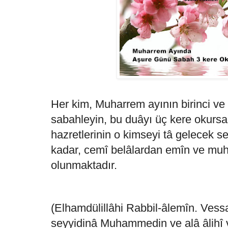
Her kim, Muharrem ayının birinci v
sabahleyin, bu duâyı üç kere okursa,
hazretlerinin o kimseyi tâ gelecek 
kadar, cemî belâlardan emîn ve muh
olunmaktadır.
(Elhamdülillâhi Rabbil-âlemîn. Vess
seyyidinâ Muhammedin ve alâ âlihî 