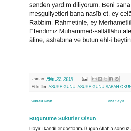
senden yardım diliyorum. Beni sana
meşguliyetleri bana nasîb et, ey celâ
Rabbim. Rahmetinle, ey Merhametli
Efendimiz Muhammed-sallâllâhu aley
âline, ashabına ve bütün ehl-i beytin
zaman:
Ekim 22, 2015
Etiketler:
ASURE GUNU
,
ASURE GUNU SABAH OKU
Sonraki Kayıt
Ana Sayfa
Bugunume Sukurler Olsun
Hayirli kandiller dostlarım. Bugun Allah'a sonsu