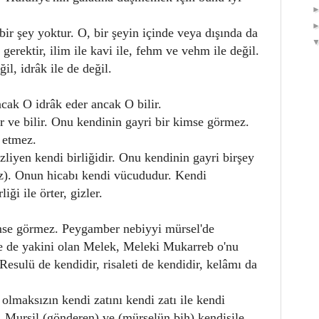
bir şey yoktur. O, bir şeyin içinde veya dışında da
 gerektir, ilim ile kavi ile, fehm ve vehm ile değil.
il, idrâk ile de değil.
ak O idrâk eder ancak O bilir.
ür ve bilir. Onu kendinin gayri bir kimse görmez.
 etmez.
zliyen kendi birliğidir. Onu kendinin gayri birşey
z). Onun hicabı kendi vücududur. Kendi
iği ile örter, gizler.
imse görmez. Peygamber nebiyyi mürsel'de
ne de yakini olan Melek, Meleki Mukarreb o'nu
Resulü de kendidir, risaleti de kendidir, kelâmı da
olmaksızın kendi zatını kendi zatı ile kendi
. Mursil (gönderen) ve (mürselün bih) kendisile