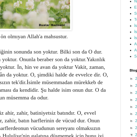
N
E
S
T
İ
İ
ön olmıyan Allah'a mahsustur.
İ
A
A
iğinin sonunda son yoktur. Bilki son da O dur.
S
n yoktur. Onunla beraber son da yoktur.Yakınlık
 yoktur. İn, hin ve avan da yoktur Vakit, zaman,
Blog
ân da yoktur. O, şimdiki halde de evvelce dir. O,
►
maksızın tek'dir.İsimle müsemmadan mürekkeb de
►
ması da kendidir. Şu halde isim onun dur. O da
►
bunun müsemma da odur.
►
►
z ahir, zahir, batiniyetsiz batındır. O, evvel
►
ir, zahir, batın harflerinin de vücud dur. Onun
►
harflerdeonun vücudunun sereyanı olmaksızın
►
 - Hululiye'nin galatına düşmemek için bunu iyi
▼