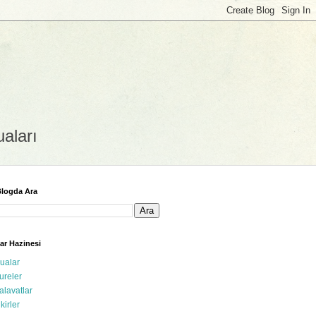
uaları
logda Ara
ar Hazinesi
ualar
ureler
alavatlar
ikirler