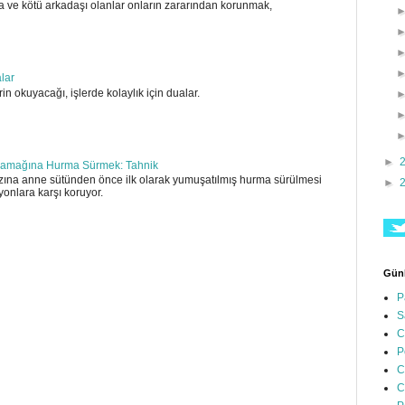
 ve kötü arkadaşı olanlar onların zararından korunmak,
alar
in okuyacağı, işlerde kolaylık için dualar.
►
amağına Hurma Sürmek: Tahnik
ına anne sütünden önce ilk olarak yumuşatılmış hurma sürülmesi
►
yonlara karşı koruyor.
Günl
P
S
C
P
C
C