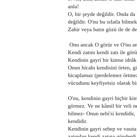
anla!
O, bir şeyde değildir. Onda da 
değildir. O'nu bu sıfatla bilmek
Zahir veya batın gözü ile de değ
Onu ancak O görür ve O'nu anc
Kendi zatını kendi zatı ile gör
Kendinin gayri bir kimse idrâk
Onun hicabı kendisini örten, gi
hicaplamaz (perdelemez örtme
vücudunu keyfiyetsiz olarak birl
O'nu, kendinin gayri hiçbir k
görmez. Ve ne kâmil bir veli 
bilmez- Onun nebi'si kendidir, 
kendidir.
Kendinin gayri sebep ve vasıta 
zatından kendi zatına gönderdi