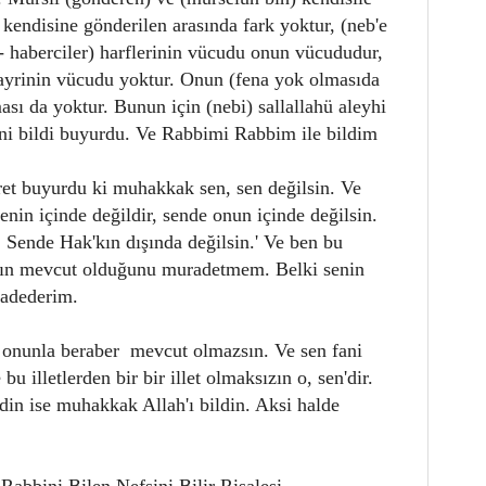
kendisine gönderilen arasında fark yoktur, (neb'e
 - haberciler) harflerinin vücudu onun vücududur,
gayrinin vücudu yoktur. Onun (fena yok olmasıda
ı da yoktur. Bunun için (nebi) sallallahü aleyhi
ini bildi buyurdu. Ve Rabbimi Rabbim ile bildim
ret buyurdu ki muhakkak sen, sen değilsin. Ve
enin içinde değildir, sende onun içinde değilsin.
. Sende Hak'kın dışında değilsin.' Ve ben bu
tının mevcut olduğunu muradetmem. Belki senin
adederim.
 onunla beraber mevcut olmazsın. Ve sen fani
u illetlerden bir bir illet olmaksızın o, sen'dir.
din ise muhakkak Allah'ı bildin. Aksi halde
abbini Bilen Nefsini Bilir Risalesi