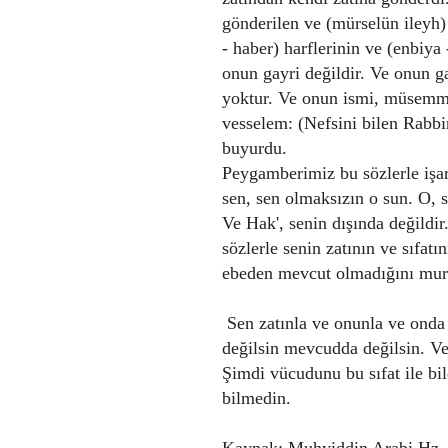
gönderilen ve (mürselün ileyh) 
- haber) harflerinin ve (enbiya
onun gayri değildir. Ve onun 
yoktur. Ve onun ismi, müsemmas
vesselem: (Nefsini bilen Rabb
buyurdu.
Peygamberimiz bu sözlerle işa
sen, sen olmaksızın o sun. O, s
Ve Hak', senin dışında değildir
sözlerle senin zatının ve sıfa
ebeden mevcut olmadığını mur
Sen zatınla ve onunla ve onda
değilsin mevcudda değilsin. Ve b
Şimdi vücudunu bu sıfat ile bil
bilmedin.
Kaynak: Muhyiddin Arabi Hz. R