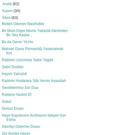
►
Aralık
(62)
►
Kasım
(34)
▼
Ekim
(63)
Bedeli Odenen Nasihatler
Bir Mum Diger Mumu Yakarak Atesinden
Bir Sey Kaybe...
Bu da Gecer Ya Hu
Mahser Gunu Pismanlığı Yasamamak
İcin
Rabbim Uzerimize Sabır Yagdır
Sabır Duaları
Hayırlı Yalnızlık
Rabbim Hastalara Sifa Versin İnsaallah
Sevdiklerimiz İcin Dua
Rabbim Yardım Et
Sukur
Gunun Duası
Hayır Kapılarının Acılmasını İsteyen İcin
Esma
Sıkıntıyı Giderme Duası
Zor Gunler Gecer