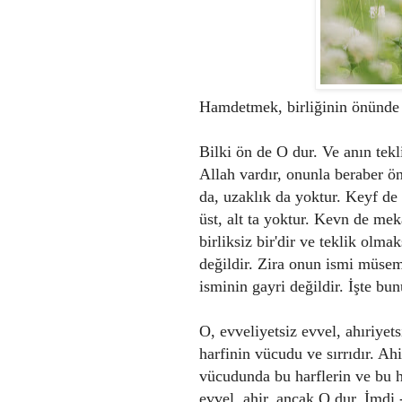
Hamdetmek, birliğinin önünde 
Bilki ön de O dur. Ve anın tekl
Allah vardır, onunla beraber ö
da, uzaklık da yoktur. Keyf de
üst, alt ta yoktur. Kevn de mek
birliksiz bir'dir ve teklik ol
değildir. Zira onun ismi müsem
isminin gayri değildir. İşte 
O, evveliyetsiz evvel, ahıriyetsi
harfinin vücudu ve sırrıdır. Ah
vücudunda bu harflerin ve bu 
evvel, ahir, ancak O dur. İmdi