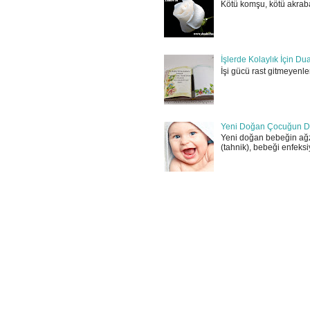
Kötü komşu, kötü akraba
İşlerde Kolaylık İçin Du
İşi gücü rast gitmeyenler
Yeni Doğan Çocuğun D
Yeni doğan bebeğin ağz
(tahnik), bebeği enfeksi