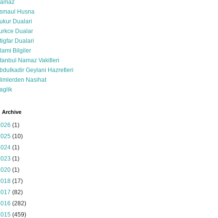
amaz
smaul Husna
ukur Dualari
urkce Dualar
stigfar Dualari
slami Bilgiler
stanbul Namaz Vakitleri
bdulkadir Geylani Hazretleri
limlerden Nasihat
aglik
 Archive
2026
(1)
2025
(10)
2024
(1)
2023
(1)
2020
(1)
2018
(17)
2017
(82)
2016
(282)
2015
(459)