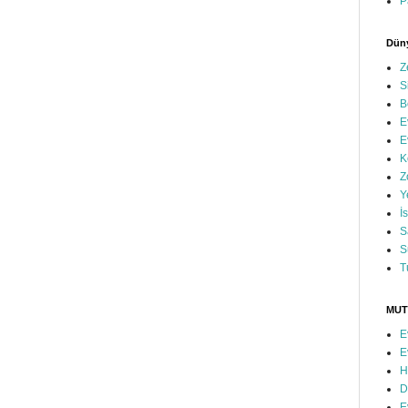
P
Düny
Z
S
B
E
E
K
Z
Y
İ
S
S
T
MUT
E
E
H
D
E