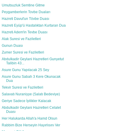
Umutsuzluk Semtine Gitme
Peygamberlerin Tovbe Duaları
Hazreti Davut'un Tövbe Duası
Hazreti Eyüp'ü Hastalıktan Kurtaran Dua
Hazreti Adem'in Tevbe Duası
Alak Suresi ve Faziletleri
Gunun Duası
Zumer Suresi ve Faziletleri
Abdulkadir Geylani Hazretleri Gunyetut
Talibin 43...
Asure Gunu Yapılacak 25 Sey
Asure Gunu Sabah 3 Kere Okunacak
Dua
Tekvir Suresi ve Faziletleri
Salavatı Nuraniyye (Salatı Bedeviye)
Geriye Sadece İyilikler Kalacak
Abdulkadir Geylani Hazretleri Celalet
Duası
Her Halukarda Allah'a Hamd Olsun
Rabbim Bize Herseyin Hayırlısını Ver