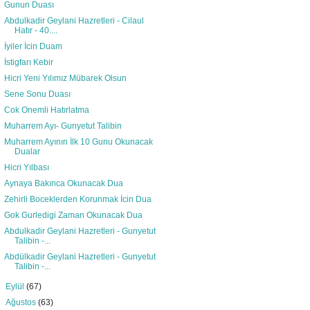
Gunun Duası
Abdulkadir Geylani Hazretleri - Cilaul
Hatır - 40....
İyiler İcin Duam
İstigfarı Kebir
Hicri Yeni Yılımız Mübarek Olsun
Sene Sonu Duası
Cok Onemli Hatırlatma
Muharrem Ayı- Gunyetut Talibin
Muharrem Ayının İlk 10 Gunu Okunacak
Dualar
Hicri Yılbası
Aynaya Bakınca Okunacak Dua
Zehirli Boceklerden Korunmak İcin Dua
Gok Gurledigi Zaman Okunacak Dua
Abdulkadir Geylani Hazretleri - Gunyetut
Talibin -...
Abdülkadir Geylani Hazretleri - Gunyetut
Talibin -...
►
Eylül
(67)
►
Ağustos
(63)