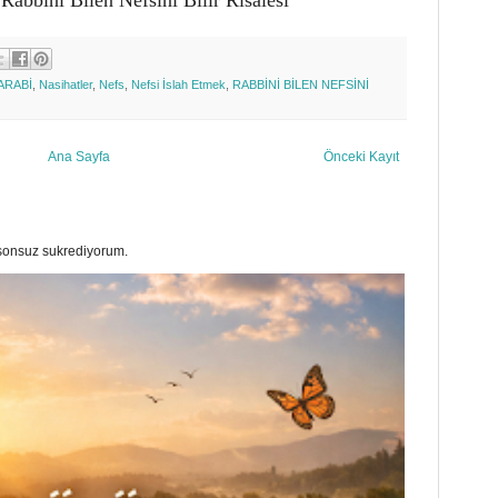
ARABİ
,
Nasihatler
,
Nefs
,
Nefsi İslah Etmek
,
RABBİNİ BİLEN NEFSİNİ
Ana Sayfa
Önceki Kayıt
a sonsuz sukrediyorum.