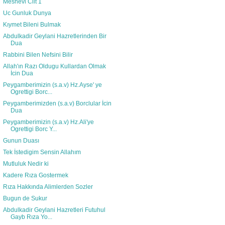
Mesnevi Cilt 1
Uc Gunluk Dunya
Kıymet Bileni Bulmak
Abdulkadir Geylani Hazretlerinden Bir
Dua
Rabbini Bilen Nefsini Bilir
Allah'ın Razı Oldugu Kullardan Olmak
İcin Dua
Peygamberimizin (s.a.v) Hz.Ayse' ye
Ogrettigi Borc...
Peygamberimizden (s.a.v) Borclular İcin
Dua
Peygamberimizin (s.a.v) Hz.Ali'ye
Ogrettigi Borc Y...
Gunun Duası
Tek İstedigim Sensin Allahım
Mutluluk Nedir ki
Kadere Rıza Gostermek
Rıza Hakkında Alimlerden Sozler
Bugun de Sukur
Abdulkadir Geylani Hazretleri Futuhul
Gayb Rıza Yo...