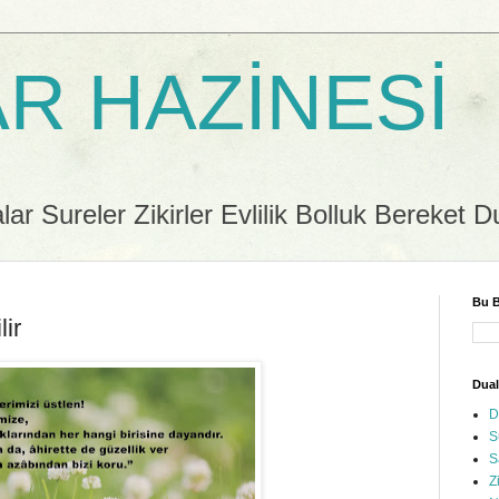
R HAZİNESİ
r Sureler Zikirler Evlilik Bolluk Bereket D
Bu B
lir
Dual
D
S
S
Z