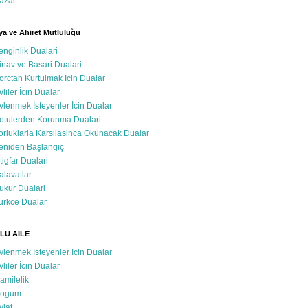
azar
a ve Ahiret Mutluluğu
enginlik Dualari
inav ve Basari Dualari
orctan Kurtulmak İcin Dualar
vliler İcin Dualar
vlenmek İsteyenler İcin Dualar
otulerden Korunma Dualari
orluklarla Karsilasinca Okunacak Dualar
eniden Başlangıç
stigfar Dualari
alavatlar
ukur Dualari
urkce Dualar
LU AİLE
vlenmek İsteyenler İcin Dualar
vliler İcin Dualar
amilelik
ogum
vlat