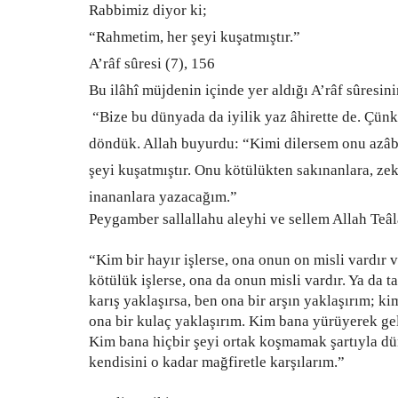
Rabbimiz diyor ki;
“Rahmetim, her şeyi kuşatmıştır.”
A’râf sûresi (7), 156
Bu ilâhî müjdenin içinde yer aldığı A’râf sûresini
“Bize bu dünyada da iyilik yaz âhirette de. Çün
döndük. Allah buyurdu: “Kimi dilersem onu azâbı
şeyi kuşatmıştır. Onu kötülükten sakınanlara, zek
inananlara yazacağım.”
Peygamber sallallahu aleyhi ve sellem Allah Teâ
“Kim bir hayır işlerse, ona onun on misli vardır 
kötülük işlerse, ona da onun misli vardır. Ya da
karış yaklaşırsa, ben ona bir arşın yaklaşırım; ki
ona bir kulaç yaklaşırım. Kim bana yürüyerek gel
Kim bana hiçbir şeyi ortak koşmamak şartıyla dü
kendisini o kadar mağfiretle karşılarım.”