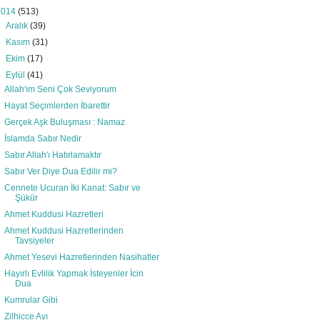
2014
(513)
►
Aralık
(39)
►
Kasım
(31)
►
Ekim
(17)
▼
Eylül
(41)
Allah'ım Seni Çok Seviyorum
Hayat Seçimlerden İbarettir
Gerçek Aşk Buluşması : Namaz
İslamda Sabır Nedir
Sabır Allah'ı Hatırlamaktır
Sabır Ver Diye Dua Edilir mi?
Cennete Ucuran İki Kanat: Sabır ve
Şükür
Ahmet Kuddusi Hazretleri
Ahmet Kuddusi Hazretlerinden
Tavsiyeler
Ahmet Yesevi Hazretlerinden Nasihatler
Hayırlı Evlilik Yapmak İsteyenler İcin
Dua
Kumrular Gibi
Zilhicce Ayı