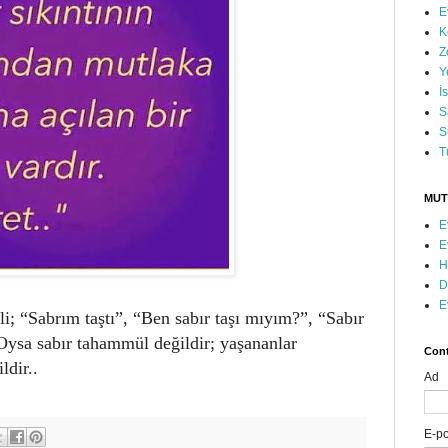
E
K
Z
Y
İ
S
S
T
MUT
E
E
H
D
E
ili; “Sabrım taştı”, “Ben sabır taşı mıyım?”, “Sabır
 Oysa sabır tahammül değildir; yaşananlar
Cont
ldir..
Ad
E-p