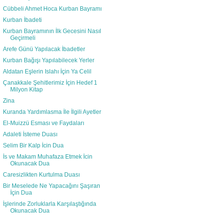
Cübbeli Ahmet Hoca Kurban Bayramı
Kurban İbadeti
Kurban Bayramının İlk Gecesini Nasıl
Geçirmeli
Arefe Günü Yapılacak İbadetler
Kurban Bağışı Yapılabilecek Yerler
Aldatan Eşlerin Islahı İçin Ya Celil
Çanakkale Şehitlerimiz İçin Hedef 1
Milyon Kitap
Zina
Kuranda Yardımlasma İle İlgili Ayetler
El-Muizzü Esması ve Faydaları
Adaleti İsteme Duası
Selim Bir Kalp İcin Dua
İs ve Makam Muhafaza Etmek İcin
Okunacak Dua
Caresizlikten Kurtulma Duası
Bir Meselede Ne Yapacağını Şaşıran
İçin Dua
İşlerinde Zorluklarla Karşılaştığında
Okunacak Dua