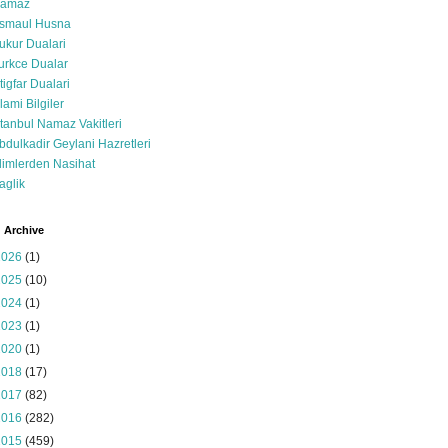
amaz
smaul Husna
ukur Dualari
urkce Dualar
stigfar Dualari
slami Bilgiler
stanbul Namaz Vakitleri
bdulkadir Geylani Hazretleri
limlerden Nasihat
aglik
 Archive
2026
(1)
2025
(10)
2024
(1)
2023
(1)
2020
(1)
2018
(17)
2017
(82)
2016
(282)
2015
(459)