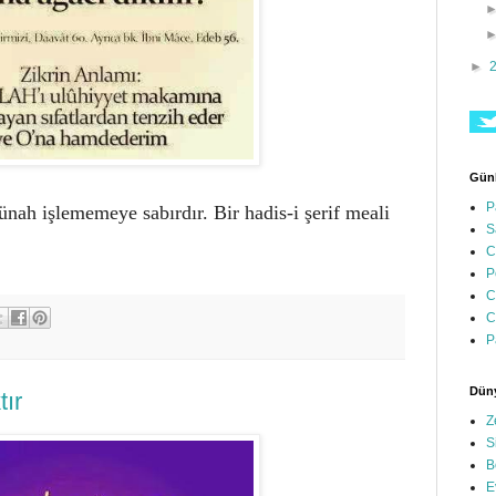
►
Günl
P
günah işlememeye sabırdır. Bir hadis-i şerif meali
S
C
P
C
C
P
Düny
tır
Z
S
B
E