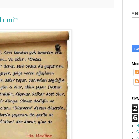
Mes
ir mi?
Abon
ZİYA
2
6
H
C
S