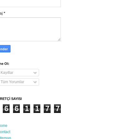
aj
*
e Ol:
Kayıtlar
Tüm Yorumlar
RETÇİ SAYISI
6
6
1
1
7
7
ome
ontact
itemap