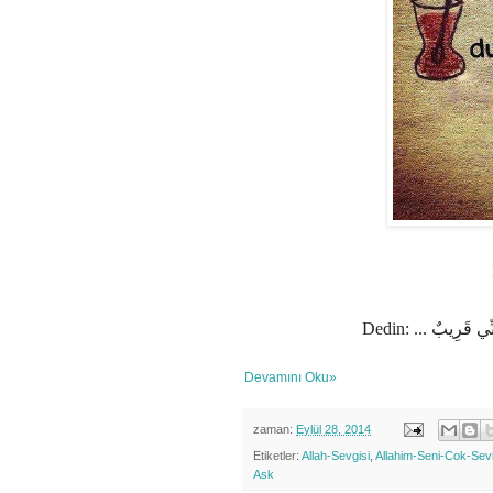
Dedin: ...
قَرِيبٌ
نِّي
Devamını Oku»
zaman:
Eylül 28, 2014
Etiketler:
Allah-Sevgisi
,
Allahim-Seni-Cok-Sev
Ask