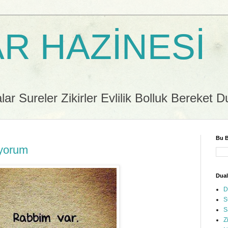
R HAZİNESİ
r Sureler Zikirler Evlilik Bolluk Bereket D
Bu B
iyorum
Dual
D
S
S
Z