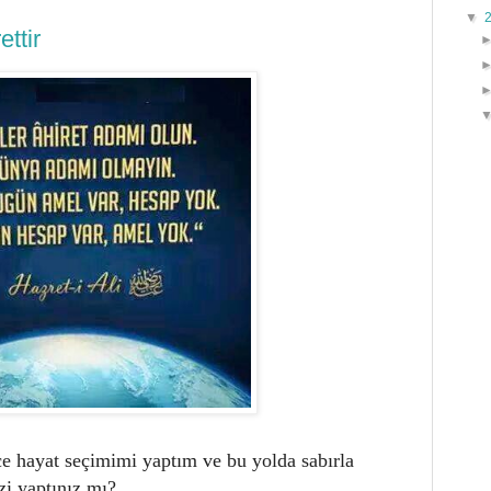
▼
ttir
ce hayat seçimimi yaptım ve bu yolda sabırla
izi yaptınız mı?