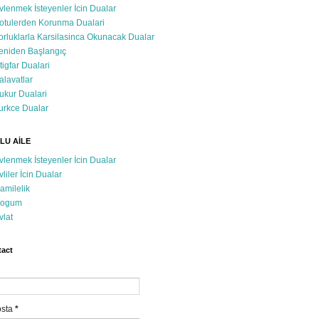
vlenmek İsteyenler İcin Dualar
otulerden Korunma Dualari
orluklarla Karsilasinca Okunacak Dualar
eniden Başlangıç
stigfar Dualari
alavatlar
ukur Dualari
urkce Dualar
LU AİLE
vlenmek İsteyenler İcin Dualar
vliler İcin Dualar
amilelik
ogum
vlat
act
osta
*