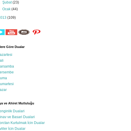
►
Şubat
(23)
►
Ocak
(44)
2013
(109)
ere Göre Dualar
azartesi
ali
arsamba
ersembe
uma
umartesi
azar
a ve Ahiret Mutluluğu
enginlik Dualari
inav ve Basari Dualari
orctan Kurtulmak İcin Dualar
vliler İcin Dualar