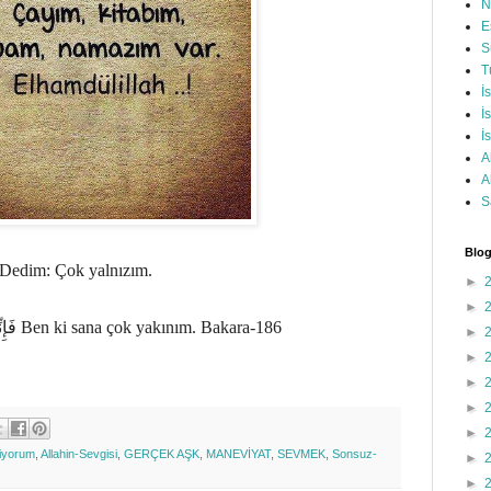
N
E
S
T
İ
İ
İ
A
A
S
Blog
Dedim: Çok yalnızım.
►
►
فَإِ
Ben ki sana çok yakınım. Bakara-186
►
►
►
►
►
iyorum
,
Allahin-Sevgisi
,
GERÇEK AŞK
,
MANEVİYAT
,
SEVMEK
,
Sonsuz-
►
►