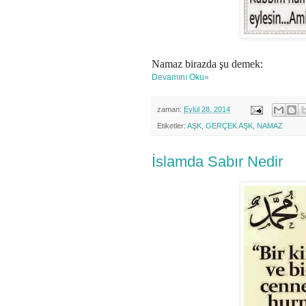
Namaz birazda şu demek:
Devamını Oku»
zaman:
Eylül 28, 2014
Etiketler:
AŞK
,
GERÇEK AŞK
,
NAMAZ
İslamda Sabır Nedir