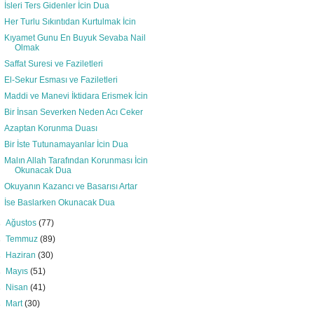
İsleri Ters Gidenler İcin Dua
Her Turlu Sıkıntıdan Kurtulmak İcin
Kıyamet Gunu En Buyuk Sevaba Nail
Olmak
Saffat Suresi ve Faziletleri
El-Sekur Esması ve Faziletleri
Maddi ve Manevi İktidara Erismek İcin
Bir İnsan Severken Neden Acı Ceker
Azaptan Korunma Duası
Bir İste Tutunamayanlar İcin Dua
Malın Allah Tarafından Korunması İcin
Okunacak Dua
Okuyanın Kazancı ve Basarısı Artar
İse Baslarken Okunacak Dua
►
Ağustos
(77)
►
Temmuz
(89)
►
Haziran
(30)
►
Mayıs
(51)
►
Nisan
(41)
►
Mart
(30)