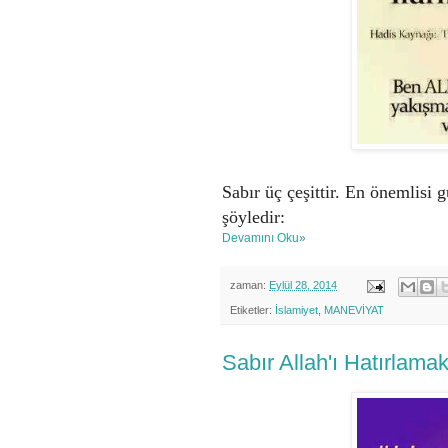
Sabır üç çeşittir. En önemlisi 
şöyledir:
Devamını Oku»
zaman:
Eylül 28, 2014
Etiketler:
İslamiyet
,
MANEVİYAT
Sabır Allah'ı Hatırlamak