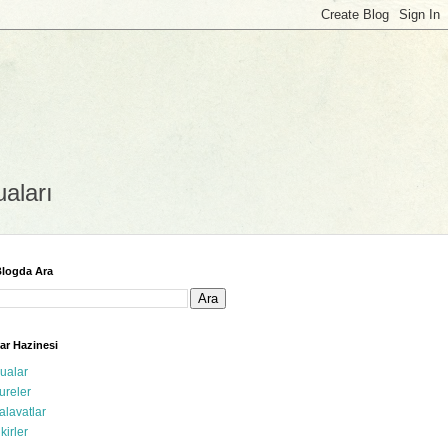
uaları
logda Ara
ar Hazinesi
ualar
ureler
alavatlar
ikirler