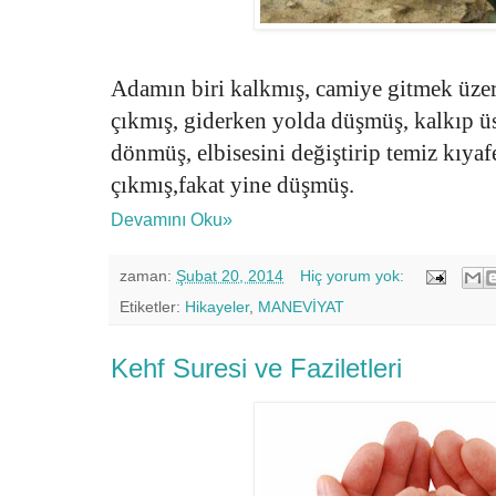
Adamın biri kalkmış, camiye gitmek üzer
çıkmış, giderken yolda düşmüş, kalkıp ü
dönmüş, elbisesini değiştirip temiz kıyafe
çıkmış,fakat yine düşmüş.
Devamını Oku»
zaman:
Şubat 20, 2014
Hiç yorum yok:
Etiketler:
Hikayeler
,
MANEVİYAT
Kehf Suresi ve Faziletleri