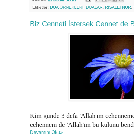
Etiketler:
DUA ÖRNEKLERİ
,
DUALAR
,
RİSALEİ NUR
,
Biz Cenneti İstersek Cennet de Bi
Kim günde 3 defa 'Allah'ım cehennemd
cehennem de 'Allah'ım bu kulunu bende
Devamını Oku»