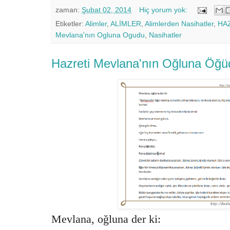
zaman:
Şubat 02, 2014
Hiç yorum yok:
Etiketler:
Alimler
,
ALİMLER
,
Alimlerden Nasihatler
,
HA
Mevlana'nın Ogluna Ogudu
,
Nasihatler
Hazreti Mevlana'nın Oğluna Öğü
Mevlana, oğluna der ki: