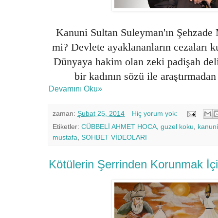
Kanuni Sultan Suleyman'ın Şehzade M
mi? Devlete ayaklananların cezaları k
Dünyaya hakim olan zeki padişah del
bir kadının sözü ile araştırmada
Devamını Oku»
zaman:
Şubat 25, 2014
Hiç yorum yok:
Etiketler:
CÜBBELİ AHMET HOCA
,
guzel koku
,
kanuni
mustafa
,
SOHBET VİDEOLARI
Kötülerin Şerrinden Korunmak İç