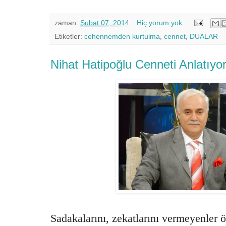
zaman:
Şubat 07, 2014
Hiç yorum yok:
Etiketler:
cehennemden kurtulma
,
cennet
,
DUALAR
Nihat Hatipoğlu Cenneti Anlatıyo
Sadakalarını, zekatlarını vermeyenler