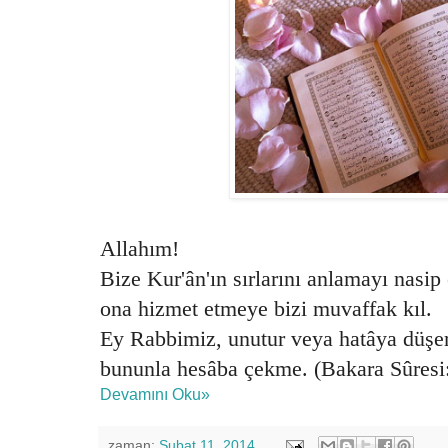
Allahım!
Bize Kur'ân'ın sırlarını anlamayı nasi
ona hizmet etmeye bizi muvaffak kıl.
Ey Rabbimiz, unutur veya hatâya düşer 
bununla hesâba çekme. (Bakara Sûresi:
Devamını Oku»
zaman:
Şubat 11, 2014