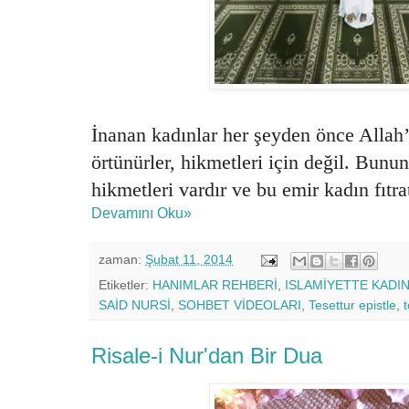
İnanan kadınlar her şeyden önce Allah’
örtünürler, hikmetleri için değil. Bununl
hikmetleri vardır ve bu emir kadın fıtr
Devamını Oku»
zaman:
Şubat 11, 2014
Etiketler:
HANIMLAR REHBERİ
,
ISLAMİYETTE KADI
SAİD NURSİ
,
SOHBET VİDEOLARI
,
Tesettur epistle
,
t
Risale-i Nur'dan Bir Dua