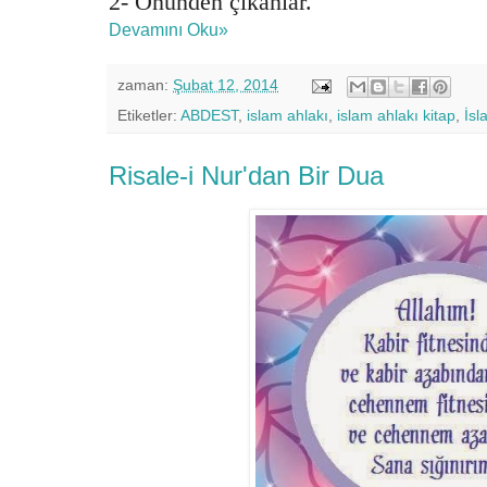
2- Önünden çıkanlar.
Devamını Oku»
zaman:
Şubat 12, 2014
Etiketler:
ABDEST
,
islam ahlakı
,
islam ahlakı kitap
,
İsl
Risale-i Nur'dan Bir Dua