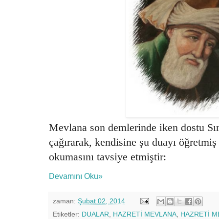
Mevlana son demlerinde iken dostu Sıra
çağırarak, kendisine şu duayı öğretmiş 
okumasını tavsiye etmiştir:
Devamını Oku»
zaman:
Şubat 02, 2014
Etiketler:
DUALAR
,
HAZRETİ MEVLANA
,
HAZRETİ M