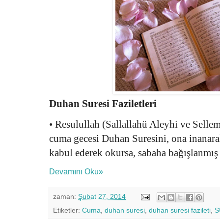
Duhan Suresi Faziletleri
• Resulullah (Sallallahü Aleyhi ve Selle
cuma gecesi Duhan Suresini, ona inanar
kabul ederek okursa, sabaha bağışlanmış 
Devamını Oku»
zaman:
Şubat 27, 2014
Etiketler:
Cuma
,
duhan suresi
,
duhan suresi fazileti
,
S