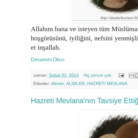
Allahım bana ve isteyen tüm Müslüman
hoşgörüsünü, iyiliğini, nefsini yenmişli
et inşallah.
Devamını Oku»
zaman:
Şubat 02, 2014
Hiç yorum yok:
Etiketler:
Alimler
,
ALİMLER
,
HAZRETİ MEVLANA
Hazreti Mevlana’nın Tavsiye Ettiğ