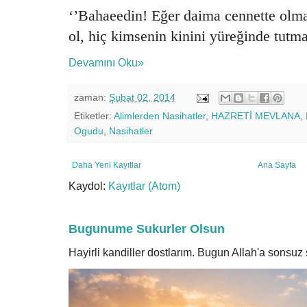
‘’Bahaeedin! Eğer daima cennette olmak
ol, hiç kimsenin kinini yüreğinde tutm
Devamını Oku»
zaman:
Şubat 02, 2014
Etiketler:
Alimlerden Nasihatler
,
HAZRETİ MEVLANA
,
Ogudu
,
Nasihatler
Daha Yeni Kayıtlar
Ana Sayfa
Kaydol:
Kayıtlar (Atom)
Bugunume Sukurler Olsun
Hayirli kandiller dostlarım. Bugun Allah'a sonsu