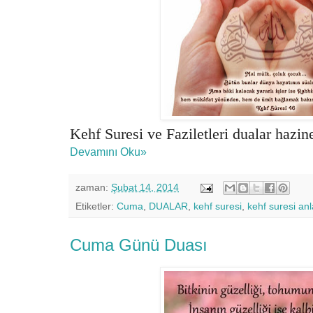
Kehf Suresi ve Faziletleri dualar hazin
Devamını Oku»
zaman:
Şubat 14, 2014
Etiketler:
Cuma
,
DUALAR
,
kehf suresi
,
kehf suresi an
Cuma Günü Duası