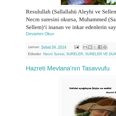
Resulullah (Sallallahü Aleyhi ve Sell
Necm suresini okursa, Muhammed (Sal
Sellem)‘i inanan ve inkar edenlerin say
Devamını Oku»
zaman:
Şubat 04, 2014
Etiketler:
Necm Suresi
,
SURELER
,
SURELER VE DU
Hazreti Mevlana'nın Tasavvufu