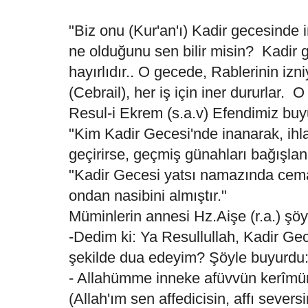
"Biz onu (Kur'an'ı) Kadir gecesinde i
ne olduğunu sen bilir misin? Kadir 
hayırlıdır.. O gecede, Rablerinin izn
(Cebrail), her iş için iner dururlar. 
Resul-i Ekrem (s.a.v) Efendimiz buy
"Kim Kadir Gecesi'nde inanarak, ihla
geçirirse, geçmiş günahları bağışlanı
"Kadir Gecesi yatsı namazında cema
ondan nasibini almıştır."
Müminlerin annesi Hz.Aişe (r.a.) şöyl
-Dedim ki: Ya Resullullah, Kadir Gec
şekilde dua edeyim? Şöyle buyurdu
- Allahümme inneke afüvvün kerîmün 
(Allah'ım sen affedicisin, affı seversi