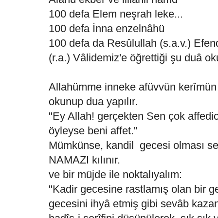
100 defa Elem neşrah leke...
100 defa İnna enzelnâhü
100 defa da Resûlullah (s.a.v.) Efen
(r.a.) Vâlidemiz'e öğrettiği şu duâ o
Allahümme inneke afüvvün kerîmün tu
okunup dua yapılır.
"Ey Allah! gerçekten Sen çok affedici
öyleyse beni affet."
Mümkünse, kandil gecesi olması se
NAMAZI kılınır.
ve bir müjde ile noktalıyalım:
"Kadir gecesine rastlamış olan bir g
gecesini ihyâ etmiş gibi sevâb kaza