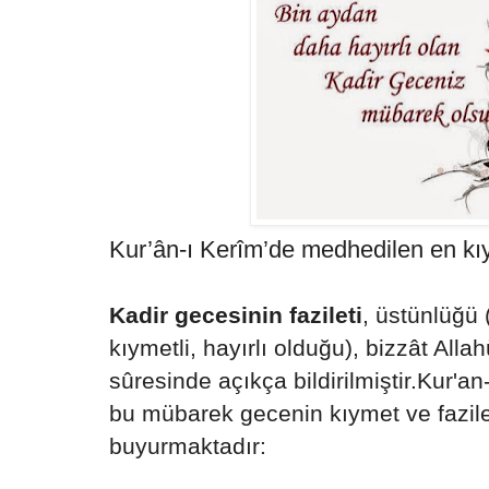
Kur’ân-ı Kerîm’de medhedilen en kıy
Kadir gecesinin fazileti
, üstünlüğü 
kıymetli, hayırlı olduğu), bizzât Alla
sûresinde açıkça bildirilmiştir.Kur'a
bu mübarek gecenin kıymet ve fazile
buyurmaktadır: