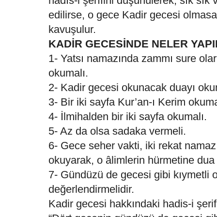
hadîs-i şerîfini düşünülerek, sık sık
edilirse, o gece Kadir gecesi olmas
kavuşulur.
KADİR GECESİNDE NELER YAPI
1- Yatsı namazında zammı sure olar
okumalı.
2- Kadir gecesi okunacak duayı oku
3- Bir iki sayfa Kur’an-ı Kerim okuma
4- İlmihalden bir iki sayfa okumalı.
5- Az da olsa sadaka vermeli.
6- Gece seher vakti, iki rekat namaz kı
okuyarak, o âlimlerin hürmetine dua 
7- Gündüzü de gecesi gibi kıymetli o
değerlendirmelidir.
Kadir gecesi hakkındaki hadis-i şerif