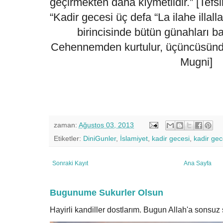
geçirmekten daha kıymetlidir.” [Tefsi
“Kadir gecesi üç defa “La ilahe illa
birincisinde bütün günahları ba
Cehennemden kurtulur, üçüncüsünde 
Mugni]
zaman:
Ağustos 03, 2013
Etiketler:
DiniGunler
,
İslamiyet
,
kadir gecesi
,
kadir gece
Sonraki Kayıt
Ana Sayfa
Bugunume Sukurler Olsun
Hayirli kandiller dostlarım. Bugun Allah'a sonsu