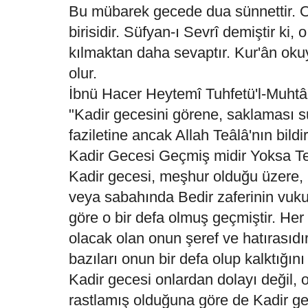
Bu mübarek gecede dua sünnettir. O 
birisidir. Süfyan-ı Sevrî demiştir ki
kılmaktan daha sevaptır. Kur'ân ok
olur.
İbnü Hacer Heytemî Tuhfetü'l-Muhtâc
"Kadir gecesini görene, saklaması s
faziletine ancak Allah Teâlâ'nın bildir
Kadir Gecesi Geçmiş midir Yoksa Te
Kadir gecesi, meşhur olduğu üzere, K
veya sabahında Bedir zaferinin vuk
göre o bir defa olmuş geçmiştir. H
olacak olan onun şeref ve hatırasıdı
bazıları onun bir defa olup kalktığını
Kadir gecesi onlardan dolayı değil, 
rastlamış olduğuna göre de Kadir ge