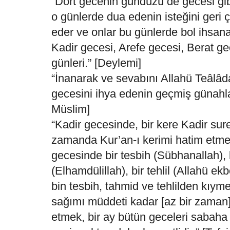
“Dört gecenin gündüzü de gecesi gibi 
o günlerde dua edenin isteğini geri 
eder ve onlar bu günlerde bol ihsana 
Kadir gecesi, Arefe gecesi, Berat g
günleri.” [Deylemi]
“İnanarak ve sevabını Allahü Teâlâ
gecesini ihya edenin geçmiş günahlar
Müslim]
“Kadir gecesinde, bir kere Kadir su
zamanda Kur’an-ı kerimi hatim etme
gecesinde bir tesbih (Sübhanallah), 
(Elhamdülillah), bir tehlil (Allahü e
bin tesbih, tahmid ve tehlilden kıyme
sağımı müddeti kadar [az bir zaman
etmek, bir ay bütün geceleri sabaha