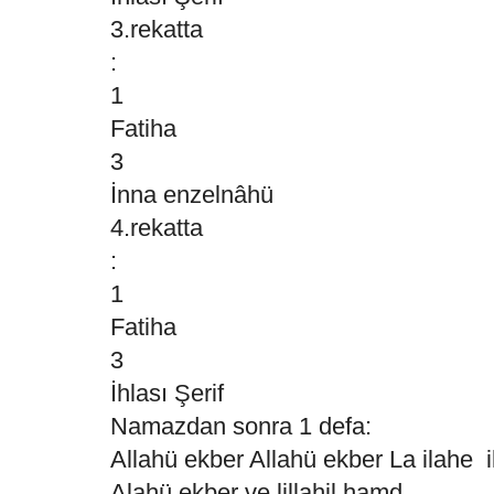
3.rekatta
:
1
Fatiha
3
İnna enzelnâhü
4.rekatta
:
1
Fatiha
3
İhlası Şerif
Namazdan sonra 1 defa:
Allahü ekber Allahü ekber La ilahe i
Alahü ekber ve lillahil hamd