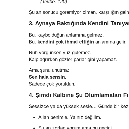
(Tevbe, 120)
Şu an sonucu göremiyor olman, karşılığın ge
3. Aynaya Baktığında Kendini Tanı
Bu, kaybolduğun anlamına gelmez.
Bu,
kendini çok ihmal ettiğin
anlamına gelir.
Ruh yorgunken yüz gülemez.
Kalp ağrırken gözler parlar gibi yapamaz.
Ama şunu unutma:
Sen hala sensin.
Sadece çok yoruldun.
4. Şimdi Kalbine Şu Olumlamaları Fı
Sessizce ya da yüksek sesle… Günde bir kez b
Allah benimle. Yalnız değilim.
Şu an zorlanıyorum ama bu geçici.