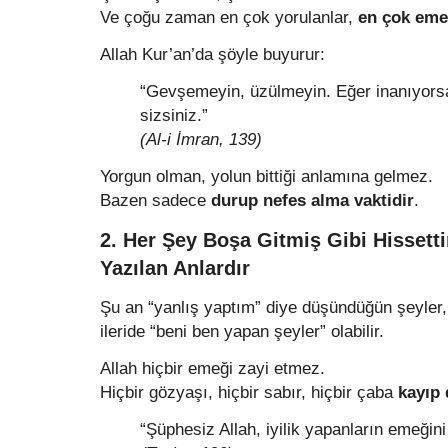
Ve çoğu zaman en çok yorulanlar,
en çok eme
Allah Kur’an’da şöyle buyurur:
“Gevşemeyin, üzülmeyin. Eğer inanıyors
sizsiniz.”
(Al-i İmran, 139)
Yorgun olman, yolun bittiği anlamına gelmez.
Bazen sadece
durup nefes alma vaktidir
.
2. Her Şey Boşa Gitmiş Gibi Hissetti
Yazılan Anlardır
Şu an “yanlış yaptım” diye düşündüğün şeyler,
ileride “beni ben yapan şeyler” olabilir.
Allah hiçbir emeği zayi etmez.
Hiçbir gözyaşı, hiçbir sabır, hiçbir çaba
kayıp 
“Şüphesiz Allah, iyilik yapanların emeğin