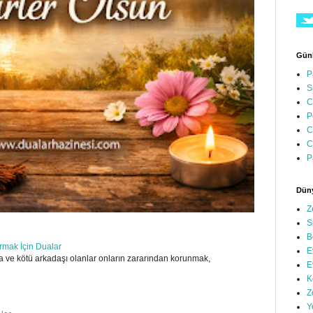
Günl
P
S
C
P
C
C
P
Düny
Z
S
B
ırmak İçin Dualar
E
 ve kötü arkadaşı olanlar onların zararından korunmak,
E
K
Z
Y