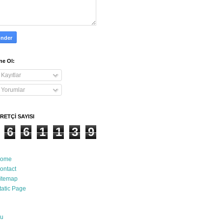
e Ol:
Kayıtlar
Yorumlar
RETÇİ SAYISI
6
6
1
1
3
9
ome
ontact
itemap
tatic Page
u