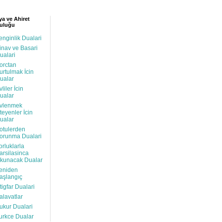
a ve Ahiret
uluğu
enginlik Dualari
inav ve Basari
ualari
orctan
urtulmak İcin
ualar
vliler İcin
ualar
vlenmek
steyenler İcin
ualar
otulerden
orunma Dualari
orluklarla
arsilasinca
kunacak Dualar
eniden
aşlangıç
stigfar Dualari
alavatlar
ukur Dualari
urkce Dualar