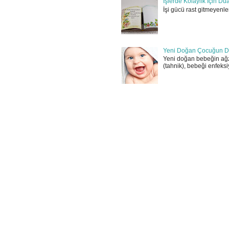
İşlerde Kolaylık İçin Du
İşi gücü rast gitmeyenler
Yeni Doğan Çocuğun D
Yeni doğan bebeğin ağz
(tahnik), bebeği enfeksi