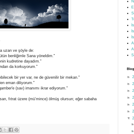
N
E
S
T
İ
İ
İ
.
A
A
a uzan ve şöyle de:
S
bütün benliğimle Sana yöneldim.''
enin kudretine dayadım.''
ından da korkuyorum.''
Blog
►
bilecek bir yer var, ne de güvenilir bir mekan.''
en eman diliyorum.''
►
ygamber'e (sav) imanımı ikrar ediyorum.''
►
►
an, fıtrat üzere (mü’mince) ölmüş olursun; eğer sabaha
►
►
▼