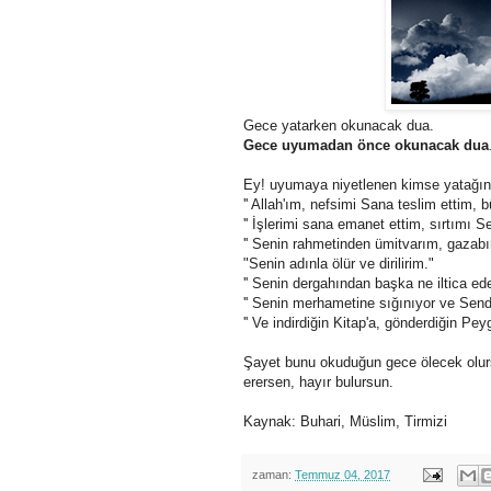
Gece yatarken okunacak dua.
Gece uyumadan önce okunacak dua
Ey! uyumaya niyetlenen kimse yatağın
'' Allah'ım, nefsimi Sana teslim ettim, 
'' İşlerimi sana emanet ettim, sırtımı S
'' Senin rahmetinden ümitvarım, gazab
"Senin adınla ölür ve dirilirim."
'' Senin dergahından başka ne iltica ede
'' Senin merhametine sığınıyor ve Send
'' Ve indirdiğin Kitap'a, gönderdiğin Pe
Şayet bunu okuduğun gece ölecek olurs
erersen, hayır bulursun.
Kaynak: Buhari, Müslim, Tirmizi
zaman:
Temmuz 04, 2017