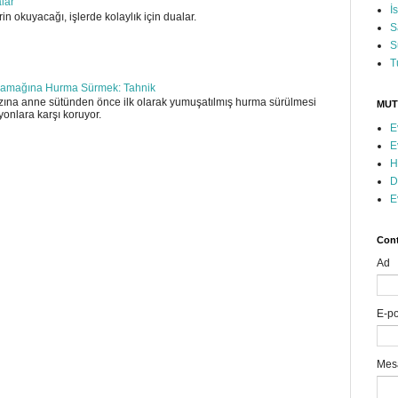
alar
İ
in okuyacağı, işlerde kolaylık için dualar.
S
S
T
amağına Hurma Sürmek: Tahnik
ına anne sütünden önce ilk olarak yumuşatılmış hurma sürülmesi
MUT
yonlara karşı koruyor.
E
E
H
D
E
Cont
Ad
E-p
Mes