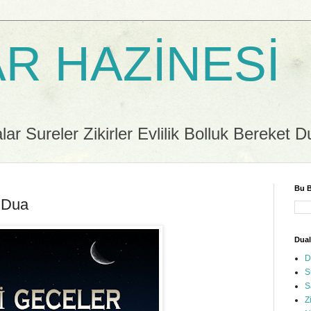
R HAZİNESİ
r Sureler Zikirler Evlilik Bolluk Bereket D
Bu B
 Dua
Dual
D
S
S
Z