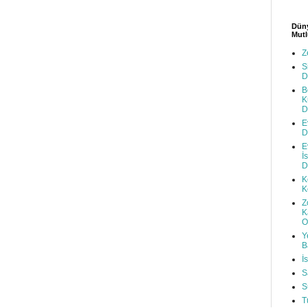
Düny
Mutl
Z
S
D
B
K
D
E
D
E
İ
D
K
K
Z
K
O
Y
B
İ
S
S
T