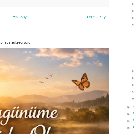
Ana Sayfa
Önceki Kayıt
a sonsuz sukrediyorum.
►
►
►
►