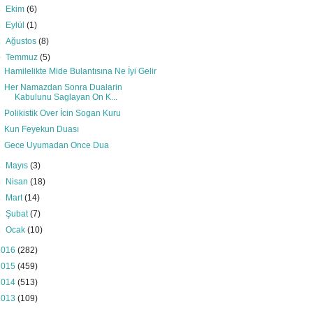
►
Ekim
(6)
►
Eylül
(1)
►
Ağustos
(8)
▼
Temmuz
(5)
Hamilelikte Mide Bulantısına Ne İyi Gelir
Her Namazdan Sonra Dualarin
Kabulunu Saglayan On K...
Polikistik Over İcin Sogan Kuru
Kun Feyekun Duası
Gece Uyumadan Once Dua
►
Mayıs
(3)
►
Nisan
(18)
►
Mart
(14)
►
Şubat
(7)
►
Ocak
(10)
2016
(282)
2015
(459)
2014
(513)
2013
(109)