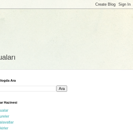
uaları
logda Ara
ar Hazinesi
ualar
ureler
alavatlar
ikirler