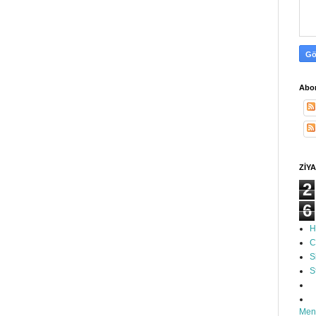
Abon
ZİYA
2
6
H
C
S
S
Men