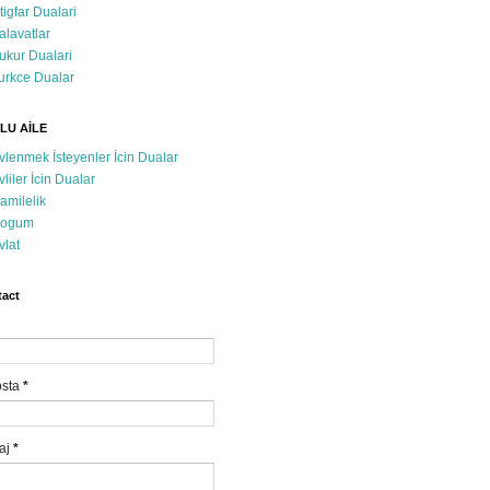
stigfar Dualari
alavatlar
ukur Dualari
urkce Dualar
LU AİLE
vlenmek İsteyenler İcin Dualar
vliler İcin Dualar
amilelik
ogum
vlat
act
osta
*
aj
*