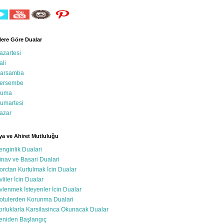
ere Göre Dualar
azartesi
ali
arsamba
ersembe
uma
umartesi
azar
a ve Ahiret Mutluluğu
enginlik Dualari
inav ve Basari Dualari
orctan Kurtulmak İcin Dualar
vliler İcin Dualar
vlenmek İsteyenler İcin Dualar
otulerden Korunma Dualari
orluklarla Karsilasinca Okunacak Dualar
eniden Başlangıç