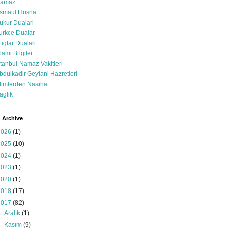
amaz
smaul Husna
ukur Dualari
urkce Dualar
stigfar Dualari
slami Bilgiler
stanbul Namaz Vakitleri
bdulkadir Geylani Hazretleri
limlerden Nasihat
aglik
 Archive
2026
(1)
2025
(10)
2024
(1)
2023
(1)
2020
(1)
2018
(17)
2017
(82)
►
Aralık
(1)
►
Kasım
(9)