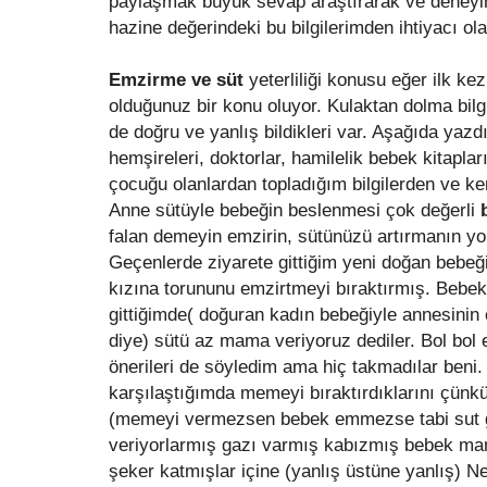
paylaşmak büyük sevap araştırarak ve deneyim
hazine değerindeki bu bilgilerimden ihtiyacı ola
Emzirme ve süt
yeterliliği konusu eğer ilk ke
olduğunuz bir konu oluyor. Kulaktan dolma bilgi
de doğru ve yanlış bildikleri var. Aşağıda yaz
hemşireleri, doktorlar, hamilelik bebek kitaplar
çocuğu olanlardan topladığım bilgilerden ve k
Anne sütüyle bebeğin beslenmesi çok değerli
falan demeyin emzirin, sütünüzü artırmanın yol
Geçenlerde ziyarete gittiğim yeni doğan bebeğ
kızına torununu emzirtmeyi bıraktırmış. Bebek
gittiğimde( doğuran kadın bebeğiyle annesinin
diye) sütü az mama veriyoruz dediler. Bol bol 
önerileri de söyledim ama hiç takmadılar beni.
karşılaştığımda memeyi bıraktırdıklarını çünkü
(memeyi vermezsen bebek emmezse tabi sut
veriyorlarmış gazı varmış kabızmış bebek m
şeker katmışlar içine (yanlış üstüne yanlış) Ne