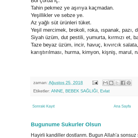
Bol çorba iç.
Tahin pekmez ye aşırıya kaçmadan.
Yeşillikler ve sebze ye.
Az yağlı süt ürünleri tüket.
Yeşil mercimek, brokoli, roka, ıspanak, pazı, d
Siyah üzüm, dut pestili, yumurta, kırmızı et, ba
Taze beyaz üzüm, incir, havuç, kıvırcık salata,
karıştırılması, hurma, kimyon, kişniş, marul, n
zaman:
Ağustos 25, 2018
Etiketler:
ANNE
,
BEBEK SAĞLIĞI
,
Evlat
Sonraki Kayıt
Ana Sayfa
Bugunume Sukurler Olsun
Hayirli kandiller dostlarım. Bugun Allah'a sonsu