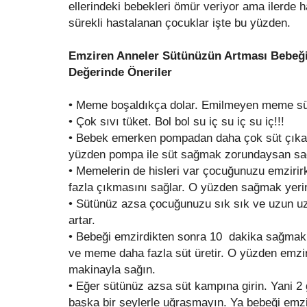
ellerindeki bebekleri ömür veriyor ama ilerde 
sürekli hastalanan çocuklar işte bu yüzden.
Emziren Anneler Sütünüzün Artması Bebeğin
Değerinde Öneriler
•
Meme boşaldıkça dolar. Emilmeyen meme s
•
Çok sıvı tüket. Bol bol su iç su iç su iç!!!
•
Bebek emerken pompadan daha çok süt çıkar
yüzden pompa ile süt sağmak zorundaysan sa
•
Memelerin de hisleri var çocuğunuzu emzirirk
fazla çıkmasını sağlar. O yüzden sağmak yer
•
Sütünüz azsa çocuğunuzu sık sık ve uzun u
artar.
•
Bebeği emzirdikten sonra 10 dakika sağmak 
ve meme daha fazla süt üretir. O yüzden emzir
makinayla sağın.
•
Eğer sütünüz azsa süt kampına girin. Yani 2
başka bir şeylerle uğraşmayın. Ya bebeği emzi