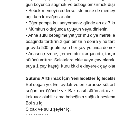
gün boyunca sağmak ve bebeği emzirmek dışı
•
Bebek memeyi redderse istemese de memeye
açıkken kucağınıza alın.
•
Eğer pompa kullanıyorsanız günde en az 7 k
•
Mümkün olduğunca uyuyun veya dinlenin.
•
Anne sütü bebeğime yetiyor mu diye merak e
ocağında tarttırın.2 gün emzirin sonra yine tart
gr ayda 500 gr almışsa her şey yolunda demekt
•
Anason,rezene, çemen otu, ısırgan otu, tarç
sütünü arttırır. Salatalara ekle veya çay olara
suya 1 çay kaşığı kuru bitki ekleyerek çay olar
Sütünü Arttırmak İçin Yenilecekler İçilecekl
Bol soğan ye. En faydalı ve en zararsız süt ar
soğan her öğünde ye. Bak nasıl sütün artacak.
kokuyor olabilir ama bebeğinin sağlıklı besle
Bol su iç.
Sıcak ve sulu şeyler iç.