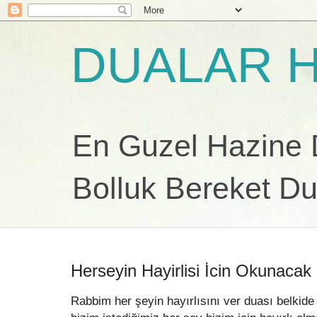
DUALAR H
En Guzel Hazine Du
Bolluk Bereket Du
Herseyin Hayirlisi İcin Okunacak
Rabbim her şeyin hayırlısını ver duası belkide