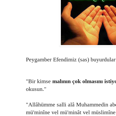
Peygamber Efendimiz (sas) buyurdular 
"Bir kimse
malının çok olmasını istiy
okusun."
"Allâhümme salli alâ Muhammedin abdi
mü'minîne vel mü'minât vel müslimîne