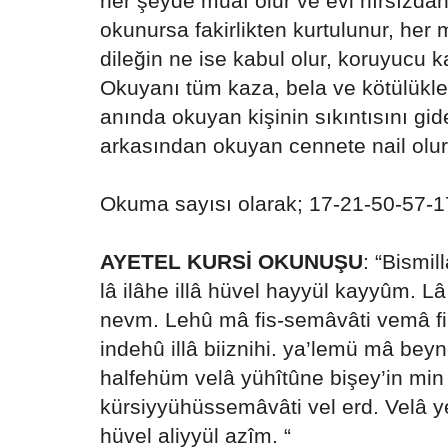
her şeyde muaf olur ve evi hırsızdan
okunursa fakirlikten kurtulunur, her 
dileğin ne ise kabul olur, koruyucu ka
Okuyanı tüm kaza, bela ve kötülükler
anında okuyan kişinin sıkıntısını gid
arkasından okuyan cennete nail olur
Okuma sayısı olarak; 17-21-50-57-17
AYETEL KURSİ OKUNUŞU
: “Bismi
lâ ilâhe illâ hüvel hayyül kayyûm. L
nevm. Lehû mâ fis-semâvâti vemâ fil
indehû illâ biiznihi. ya’lemü mâ be
halfehüm velâ yühîtûne bişey’in min 
kürsiyyühüssemâvâti vel erd. Velâ 
hüvel aliyyül azîm. “