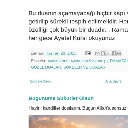
Bu duanın açamayacağı hiçbir kapı yo
getirilip sürekli tespih edilmelidir.
özelliği çok büyük bir duadır. . Ra
her gece Ayetel Kursi okuyunuz.
zaman:
Haziran 28, 2015
Etiketler:
ayetel kursi
,
ayetel kursi okunuşu
,
RAMAZA
GÜZEL DUALAR
,
SURELER VE DUALAR
Sonraki Kayıt
Ana Sayfa
Bugunume Sukurler Olsun
Hayirli kandiller dostlarım. Bugun Allah'a sonsu