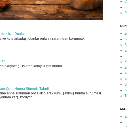
C
C
P
Düny
Z
ırmak İçin Dualar
 ve kötü arkadaşı olanlar onların zararından korunmak,
S
B
E
E
alar
K
in okuyacağı, işlerde kolaylık için dualar.
Z
Y
İ
S
amağına Hurma Sürmek: Tahnik
S
ına anne sütünden önce ilk olarak yumuşatılmış hurma sürülmesi
T
yonlara karşı koruyor.
MUT
E
E