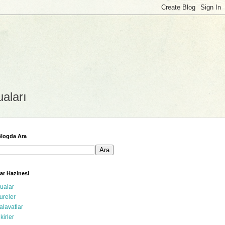
uaları
logda Ara
ar Hazinesi
ualar
ureler
alavatlar
ikirler