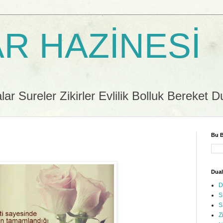
R HAZİNESİ
r Sureler Zikirler Evlilik Bolluk Bereket D
Bu B
Dual
D
S
S
Z