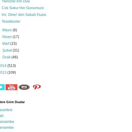
Yalnızlar İcin Dua
Cok Sukur Her Gunumuze
Hz. Omer' den Sabah Duası
Tesekkurler
►
Mayıs
(6)
►
Nisan
(17)
►
Mart
(15)
►
Şubat
(31)
►
Ocak
(46)
2014
(513)
2013
(109)
ere Göre Dualar
azartesi
ali
arsamba
ersembe