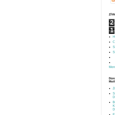
ZİYA
2
1
H
C
S
S
Men
Düny
Mutl
Z
S
D
B
K
D
E