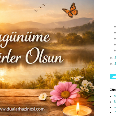
►
►
Günl
P
S
C
P