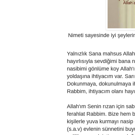
Nimeti sayesinde iyi şeyler
Yalnızlık Sana mahsus Allah'ı
hayırlısıyla sevdiğimi bana n
nasibimi gönlüme koy Allah'ı
yoldaşına ihtiyacım var. Sar
Dokunmaya, dokunulmaya ihtiy
Rabbim, ihtiyacım olanı hayır
Allah'ım Senin rızan için sab
ferahlat Rabbim. Bize hem b
kişilerle yuva kurmayı nas
(s.a.v) evlenin sünnetini bu