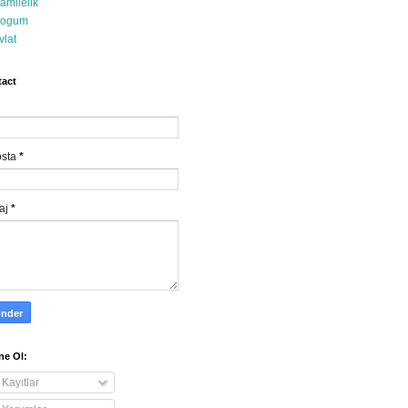
amilelik
ogum
vlat
act
osta
*
aj
*
e Ol:
Kayıtlar