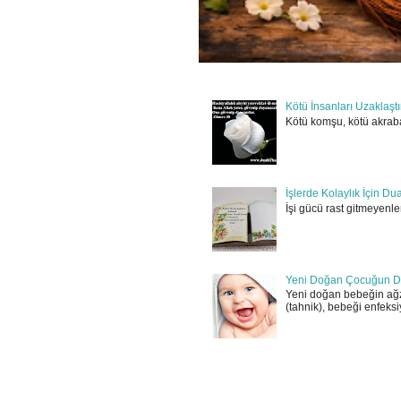
Kötü İnsanları Uzaklaşt
Kötü komşu, kötü akraba
İşlerde Kolaylık İçin Du
İşi gücü rast gitmeyenler
Yeni Doğan Çocuğun D
Yeni doğan bebeğin ağz
(tahnik), bebeği enfeksi