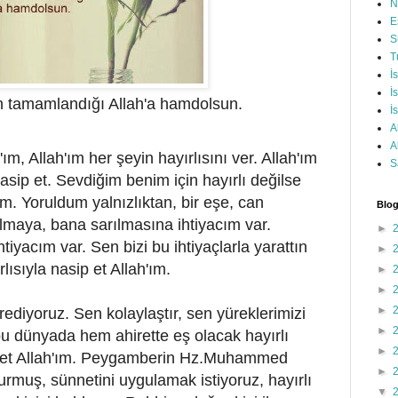
N
E
S
T
İ
İ
in tamamlandığı Allah'a hamdolsun.
İ
A
A
m, Allah'ım her şeyin hayırlısını ver. Allah'ım
S
asip et. Sevdiğim benim için hayırlı değilse
m. Yoruldum yalnızlıktan, bir eşe, can
Blog
ılmaya, bana sarılmasına ihtiyacım var.
►
acım var. Sen bizi bu ihtiyaçlarla yarattın
►
lısıyla nasip et Allah'ım.
►
►
►
rediyoruz. Sen kolaylaştır, sen yüreklerimizi
►
u dünyada hem ahirette eş olacak hayırlı
►
ip et Allah'ım. Peygamberin Hz.Muhammed
►
yurmuş, sünnetini uygulamak istiyoruz, hayırlı
▼