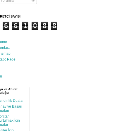
Yorumlar
RETÇİ SAYISI
6
6
1
0
8
8
ome
ontact
itemap
tatic Page
u
a ve Ahiret
uluğu
enginlik Dualari
inav ve Basari
ualari
orctan
urtulmak İcin
ualar
vliler İcin