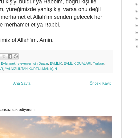
u kişiyi buldur ya Rabbim, doğru kişi ile
ım, yüreğimizde yanlış kişi varsa onu değil
ze merhamet et Allah'ım senden gelecek her
ze merhamet et ya Rabbi.
limiz ol Allah'ım. Amin.
,
Evlenmek İsteyenler İcin Dualar
,
EVLİLİK
,
EVLİLİK DUALARI
,
Turkce
,
AR
,
YALNIZLIKTAN KURTULMAK İÇİN
Ana Sayfa
Önceki Kayıt
a sonsuz sukrediyorum.