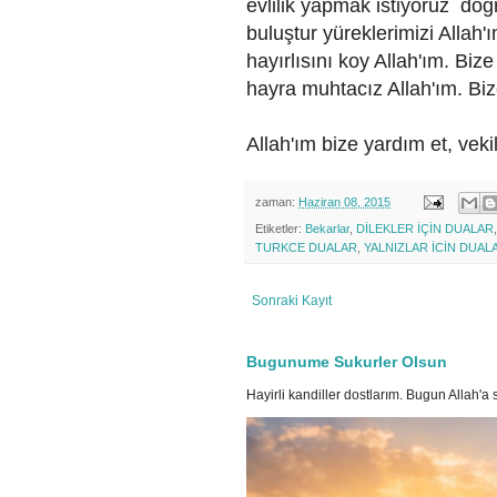
evlilik yapmak istiyoruz doğr
buluştur yüreklerimizi Allah'
hayırlısını koy Allah'ım. Bi
hayra muhtacız Allah'ım. Bi
Allah'ım bize yardım et, veki
zaman:
Haziran 08, 2015
Etiketler:
Bekarlar
,
DİLEKLER İÇİN DUALAR
TURKCE DUALAR
,
YALNIZLAR İCİN DUAL
Sonraki Kayıt
Bugunume Sukurler Olsun
Hayirli kandiller dostlarım. Bugun Allah'