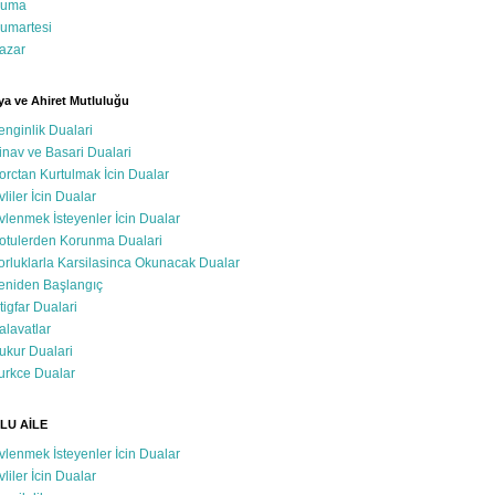
uma
umartesi
azar
a ve Ahiret Mutluluğu
enginlik Dualari
inav ve Basari Dualari
orctan Kurtulmak İcin Dualar
vliler İcin Dualar
vlenmek İsteyenler İcin Dualar
otulerden Korunma Dualari
orluklarla Karsilasinca Okunacak Dualar
eniden Başlangıç
stigfar Dualari
alavatlar
ukur Dualari
urkce Dualar
LU AİLE
vlenmek İsteyenler İcin Dualar
vliler İcin Dualar