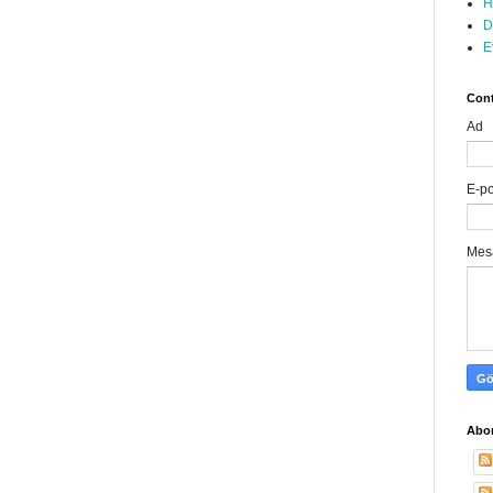
H
D
E
Cont
Ad
E-p
Mes
Abon