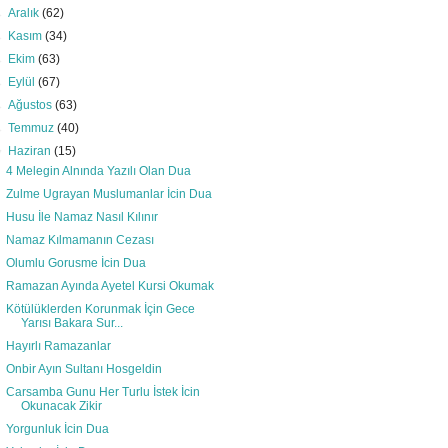
►
Aralık
(62)
►
Kasım
(34)
►
Ekim
(63)
►
Eylül
(67)
►
Ağustos
(63)
►
Temmuz
(40)
▼
Haziran
(15)
4 Melegin Alnında Yazılı Olan Dua
Zulme Ugrayan Muslumanlar İcin Dua
Husu İle Namaz Nasıl Kılınır
Namaz Kılmamanın Cezası
Olumlu Gorusme İcin Dua
Ramazan Ayında Ayetel Kursi Okumak
Kötülüklerden Korunmak İçin Gece
Yarısı Bakara Sur...
Hayırlı Ramazanlar
Onbir Ayın Sultanı Hosgeldin
Carsamba Gunu Her Turlu İstek İcin
Okunacak Zikir
Yorgunluk İcin Dua