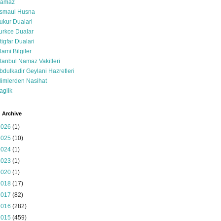
amaz
smaul Husna
ukur Dualari
urkce Dualar
stigfar Dualari
slami Bilgiler
stanbul Namaz Vakitleri
bdulkadir Geylani Hazretleri
limlerden Nasihat
aglik
 Archive
2026
(1)
2025
(10)
2024
(1)
2023
(1)
2020
(1)
2018
(17)
2017
(82)
2016
(282)
2015
(459)