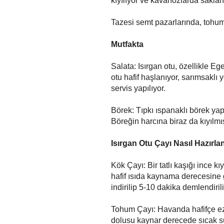
kıyılıyor ve kavanozlarda saklan
Tazesi semt pazarlarında, tohum
Mutfakta
Salata: Isırgan otu, özellikle Eg
otu hafif haşlanıyor, sarımsaklı 
servis yapılıyor.
Börek: Tıpkı ıspanaklı börek yapa
Böreğin harcına biraz da kıyılmış
Isırgan Otu Çayı Nasıl Hazırlan
Kök Çayı: Bir tatlı kaşığı ince k
hafif ısıda kaynama derecesine g
indirilip 5-10 dakika demlendirili
Tohum Çayı: Havanda hafifçe ezil
dolusu kaynar derecede sıcak su 