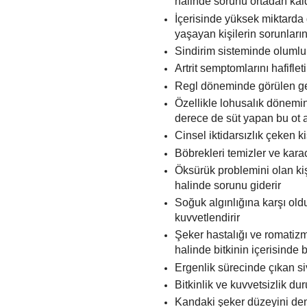
halinde sorunu ortadan kald
İçerisinde yüksek miktarda 
yaşayan kişilerin sorunların
Sindirim sisteminde olumlu e
Artrit semptomlarını hafifle
Regl döneminde görülen gerg
Özellikle lohusalık dönemind
derece de süt yapan bu ot a
Cinsel iktidarsızlık çeken ki
Böbrekleri temizler ve kar
Öksürük problemini olan kiş
halinde sorunu giderir
Soğuk algınlığına karşı oldu
kuvvetlendirir
Şeker hastalığı ve romatizma
halinde bitkinin içerisinde 
Ergenlik sürecinde çıkan siv
Bitkinlik ve kuvvetsizlik dur
Kandaki şeker düzeyini de