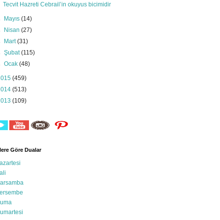
Tecvit Hazreti Cebrail’in okuyus bicimidir
►
Mayıs
(14)
►
Nisan
(27)
►
Mart
(31)
►
Şubat
(115)
►
Ocak
(48)
2015
(459)
2014
(513)
2013
(109)
ere Göre Dualar
azartesi
ali
arsamba
ersembe
uma
umartesi