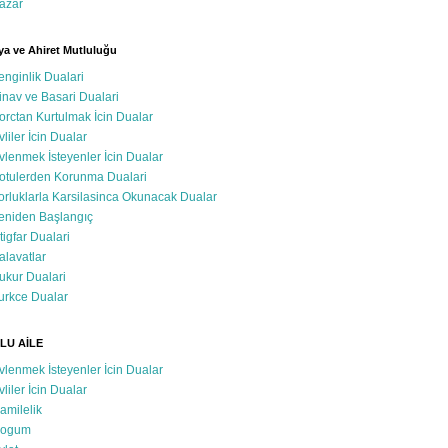
azar
a ve Ahiret Mutluluğu
enginlik Dualari
inav ve Basari Dualari
orctan Kurtulmak İcin Dualar
vliler İcin Dualar
vlenmek İsteyenler İcin Dualar
otulerden Korunma Dualari
orluklarla Karsilasinca Okunacak Dualar
eniden Başlangıç
stigfar Dualari
alavatlar
ukur Dualari
urkce Dualar
LU AİLE
vlenmek İsteyenler İcin Dualar
vliler İcin Dualar
amilelik
ogum