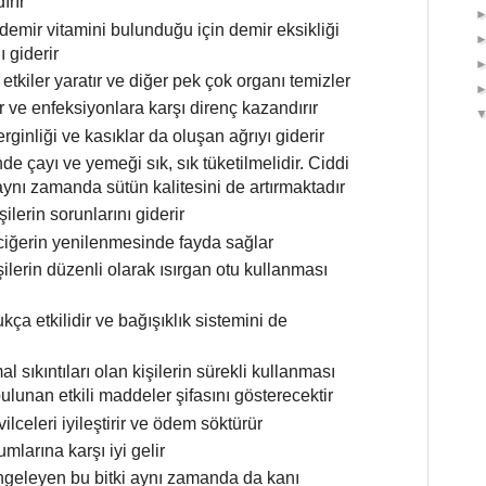
ırır
demir vitamini bulunduğu için demir eksikliği
ı giderir
tkiler yaratır ve diğer pek çok organı temizler
tir ve enfeksiyonlara karşı direnç kazandırır
inliği ve kasıklar da oluşan ağrıyı giderir
e çayı ve yemeği sık, sık tüketilmelidir. Ciddi
ynı zamanda sütün kalitesini de artırmaktadır
şilerin sorunlarını giderir
aciğerin yenilenmesinde fayda sağlar
ilerin düzenli olarak ısırgan otu kullanması
kça etkilidir ve bağışıklık sistemini de
l sıkıntıları olan kişilerin sürekli kullanması
bulunan etkili maddeler şifasını gösterecektir
ilceleri iyileştirir ve ödem söktürür
umlarına karşı iyi gelir
ngeleyen bu bitki aynı zamanda da kanı