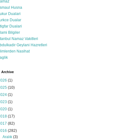
amaz
smaul Husna
ukur Dualari
urkce Dualar
stigfar Dualari
slami Bilgiler
stanbul Namaz Vakitleri
bdulkadir Geylani Hazretleri
limlerden Nasihat
aglik
 Archive
2026
(1)
2025
(10)
2024
(1)
2023
(1)
2020
(1)
2018
(17)
2017
(82)
2016
(282)
►
Aralık
(3)