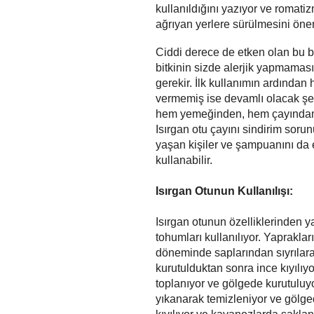
kullanıldığını yazıyor ve romati
ağrıyan yerlere sürülmesini öner
Ciddi derece de etken olan bu bi
bitkinin sizde alerjik yapmaması
gerekir. İlk kullanımın ardında
vermemiş ise devamlı olacak şeki
hem yemeğinden, hem çayından 
Isırgan otu çayını sindirim sor
yaşan kişiler ve şampuanını da 
kullanabilir.
Isırgan Otunun Kullanılışı:
Isırgan otunun özelliklerinden y
tohumları kullanılıyor. Yaprakl
döneminde saplarından sıyrılar
kurutulduktan sonra ince kıyıl
toplanıyor ve gölgede kurutuluy
yıkanarak temizleniyor ve gölge