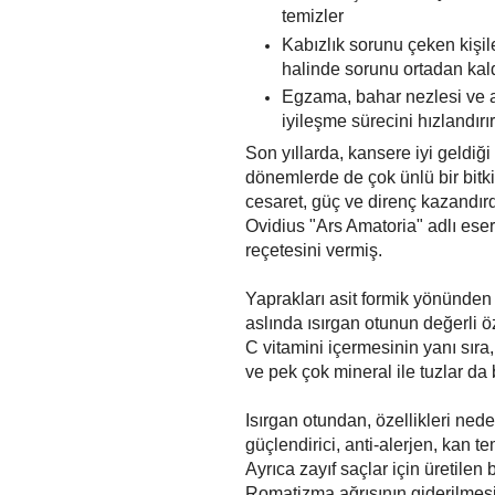
temizler
Kabızlık sorunu çeken kişile
halinde sorunu ortadan kald
Egzama, bahar nezlesi ve a
iyileşme sürecini hızlandırır
Son yıllarda, kansere iyi geldiği
dönemlerde de çok ünlü bir bitki
cesaret, güç ve direnç kazandırdı
Ovidius "Ars Amatoria" adlı ese
reçetesini vermiş.
Yaprakları asit formik yönünde
aslında ısırgan otunun değerli 
C vitamini içermesinin yanı sıra
ve pek çok mineral ile tuzlar da
Isırgan otundan, özellikleri nede
güçlendirici, anti-alerjen, kan tem
Ayrıca zayıf saçlar için üretilen
Romatizma ağrısının giderilmesi 