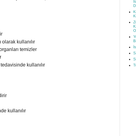
İ
D
K
K
Z
K
O
ir
Y
B
olarak kullanılır
İ
organları temizler
S
r
S
 tedavisinde kullanılır
T
irir
e kullanılır