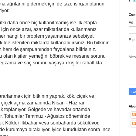
E
zma ağrılarını gidermek için de taze ısırgan otunun
iyor.
Cont
tki daha önce hiç kullanılmamış ise ilk etapta
Ad
 için önce azar, azar miktarlar da kullanmanız
n her hangi bir problem yaşamanıza sebebiyet
E-p
lde istenilen miktarda kullanabilirsiniz. Bu bitkinin
hem de şampuanından faydalana bilirisiniz.
unu olan kişiler, yemeğini böbrek ve mesane sorunu
Mes
egzama ve saç sorunu yaşayan kişiler rahatlıkla
ararlanmak için bitkinin yaprak, kök, çiçek ve
arı çiçek açma zamanında Nisan - Haziran
Abon
ak toplanıyor. Gölgede ve havadar ortamda
ıyor. Tohumlar Temmuz - Ağustos döneminde
or. Kökler ilkbahar veya sonbaharda sökülüyor,
de kurumaya bırakılıyor. İyice kuruduktan sonra ince