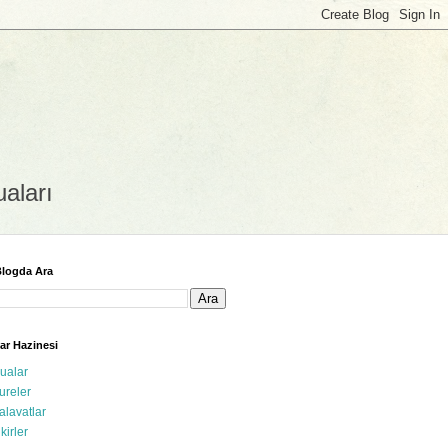
uaları
logda Ara
ar Hazinesi
ualar
ureler
alavatlar
ikirler