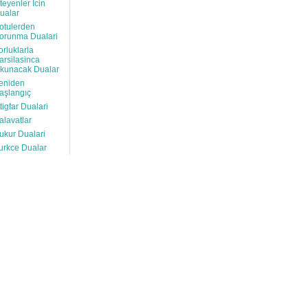
steyenler İcin
ualar
otulerden
orunma Dualari
orluklarla
arsilasinca
kunacak Dualar
eniden
aşlangıç
stigfar Dualari
alavatlar
ukur Dualari
urkce Dualar