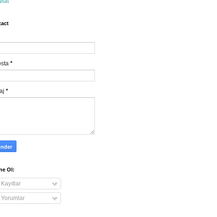
vlat
act
osta
*
aj
*
e Ol:
Kayıtlar
Yorumlar