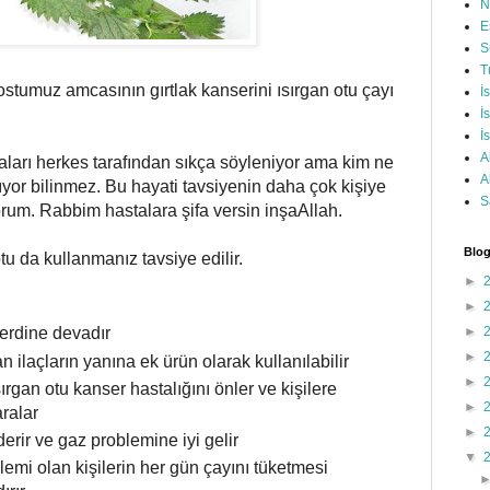
N
E
S
T
tumuz amcasının gırtlak kanserini ısırgan otu çayı
İ
İ
İ
A
aları herkes tarafından sıkça söyleniyor ama kim ne
A
nıyor bilinmez. Bu hayati tavsiyenin daha çok kişiye
S
orum. Rabbim hastalara şifa versin inşaAllah.
Blog
tu da kullanmanız tavsiye edilir.
►
►
►
derdine devadır
►
 ilaçların yanına ek ürün olarak kullanılabilir
►
sırgan otu kanser hastalığını önler ve kişilere
►
aralar
►
derir ve gaz problemine iyi gelir
▼
lemi olan kişilerin her gün çayını tüketmesi