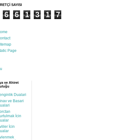
RETÇİ SAYISI
6
6
1
3
1
7
ome
ontact
itemap
tatic Page
u
a ve Ahiret
uluğu
enginlik Dualari
inav ve Basari
ualari
orctan
urtulmak İcin
ualar
vliler İcin
ualar
vlenmek