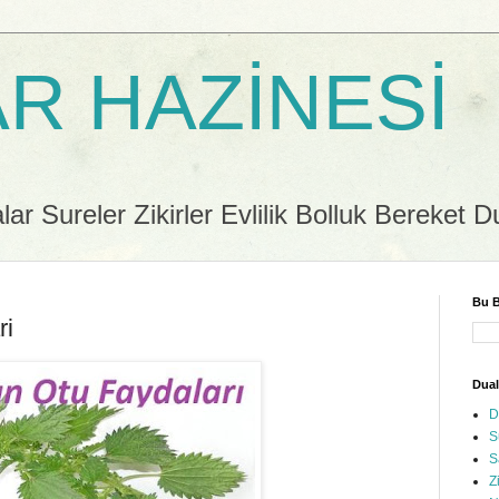
R HAZİNESİ
r Sureler Zikirler Evlilik Bolluk Bereket D
Bu B
ri
Dual
D
S
S
Z