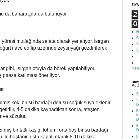
ıyor.
ZİYA
2
u da baharatçılarda bulunuyor.
0
H
C
e yöresi mutfağında salata olarak yer alıyor. Isırgan
S
yoğurt ilave edilip üzerinde zeytinyağı gezdirilerek
S
r gibi, ısırgan otuyla da börek yapılabiliyor.
Men
 pırasa katılması öneriliyor.
Düny
Mutl
ır
Z
S
ıyılmış kök, bir su bardağı dolusu soğuk suya eklenir,
D
etirilir, 4-5 dakika kaynadıktan sonra, ateşten
B
K
r ve süzülür.
D
E
miş bir tatlı kaşığı tohum, orta boy bir su bardağı
D
ile haşlanır, üstü kapalı olarak 8-10 dakika
E