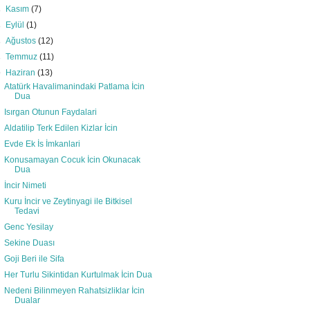
►
Kasım
(7)
►
Eylül
(1)
►
Ağustos
(12)
►
Temmuz
(11)
▼
Haziran
(13)
Atatürk Havalimanindaki Patlama İcin
Dua
Isırgan Otunun Faydalari
Aldatilip Terk Edilen Kizlar İcin
Evde Ek İs İmkanlari
Konusamayan Cocuk İcin Okunacak
Dua
İncir Nimeti
Kuru İncir ve Zeytinyagi ile Bitkisel
Tedavi
Genc Yesilay
Sekine Duası
Goji Beri ile Sifa
Her Turlu Sikintidan Kurtulmak İcin Dua
Nedeni Bilinmeyen Rahatsizliklar İcin
Dualar