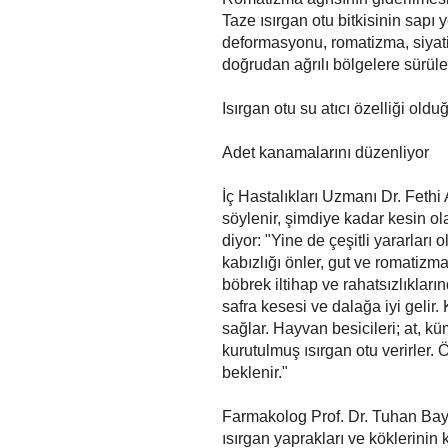
Taze ısırgan otu bitkisinin sap
deformasyonu, romatizma, siyatik,
doğrudan ağrılı bölgelere sürüler
Isırgan otu su atıcı özelliği ol
Adet kanamalarını düzenliyor
İç Hastalıkları Uzmanı Dr. Fethi
söylenir, şimdiye kadar kesin olar
diyor: "Yine de çeşitli yararları 
kabızlığı önler, gut ve romatizma 
böbrek iltihap ve rahatsızlıkların
safra kesesi ve dalağa iyi gelir
sağlar. Hayvan besicileri; at, k
kurutulmuş ısırgan otu verirler.
beklenir."
Farmakolog Prof. Dr. Tuhan Bayto
ısırgan yaprakları ve köklerinin k