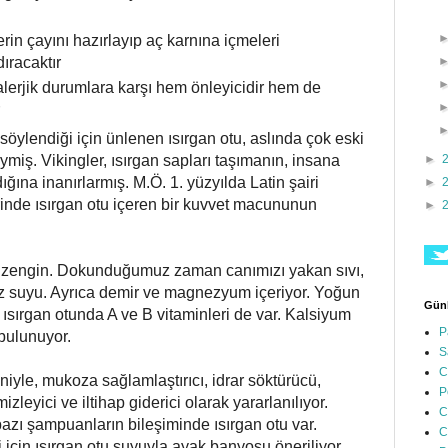
rin çayını hazırlayıp aç karnına içmeleri
ıracaktır
lerjik durumlara karşı hem önleyicidir hem de
 söylendiği için ünlenen ısırgan otu, aslında çok eski
ymiş. Vikingler, ısırgan sapları taşımanın, insana
►
ğına inanırlarmış. M.Ö. 1. yüzyılda Latin şairi
►
rinde ısırgan otu içeren bir kuvvet macununun
►
n zengin. Dokunduğumuz zaman canımızı yakan sıvı,
öz suyu. Ayrıca demir ve magnezyum içeriyor. Yoğun
Günl
, ısırgan otunda A ve B vitaminleri de var. Kalsiyum
P
 bulunuyor.
S
C
niyle, mukoza sağlamlaştırıcı, idrar söktürücü,
P
izleyici ve iltihap giderici olarak yararlanılıyor.
C
 bazı şampuanların bileşiminde ısırgan otu var.
C
için ısırgan otu suyuyla ayak banyosu öneriliyor.