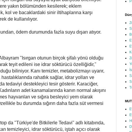
P
ı yere yakın bölümünden kesilerek; eklem
 kol ve bacaklardaki sinir iltihaplarına karşı
Düny
ek de kullanılıyor.
Z
S
duğundan, ödem durumunda fazla suyu dışarı atıyor.
B
E
E
K
 Albayram "Isırgan otunun birçok şifalı yönü olduğu
Z
ak teyit edileni ise idrar söktürücü özelliğidir,"
Y
İ
olduğu biliniyor. Kanı temizler, metabolizmayı uyarır,
S
hastalıklarında rahatlık sağlar, idrar yolları ve
S
da tedaviyi destekleyici tesir gösterir. Karaciğer,
T
. Kadınların adet kanamalarında kanın normal akışını
ümes hayvanları ve sığıra besleyici yem olarak
MUT
 Özellikle bu durumda sığırın daha fazla süt vermesi
E
E
H
p da "Türkiye'de Bitkilerle Tedavi" adlı kitabında,
D
an temizleyici, idrar söktürücü, iştah açıcı olarak