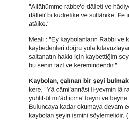
"Allâhümme rabbe'd-dâlleti ve hâdiye
dâlletî bi kudretike ve sultânike. Fe
atâike."
Meali : "Ey kaybolanların Rabbi ve 
kaybedenleri doğru yola kılavuzlayan
saltanatın hakkı için kaybettiğim şe
bu senin fazl ve keremindendir."
Kaybolan, çalınan bir şeyi bulmak
kere, "Yâ câmi’annâsi li-yevmin lâ ra
yuhlif-ül mi’âd icma’ beyni ve beyne
Buluncaya kadar okumaya devam ede
kaybolan şeyin ismini söylemelidir. (