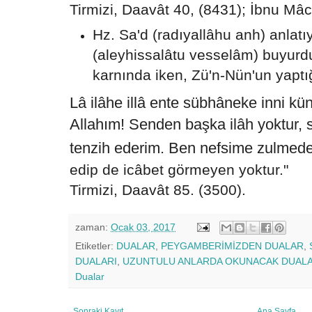
Tirmizi, Daavât 40, (8431); İbnu Mâc
Hz. Sa'd (radıyallâhu anh) anlatı
(aleyhissalâtu vesselâm) buyurdul
karnında iken, Zü'n-Nün'un yaptığ
Lâ ilâhe illâ ente sübhâneke inni kün
Allahım! Senden başka ilâh yoktur, s
tenzih ederim. Ben nefsime zulmede
edip de icâbet görmeyen yoktur."
Tirmizi, Daavât 85. (3500).
zaman:
Ocak 03, 2017
Etiketler:
DUALAR
,
PEYGAMBERİMİZDEN DUALAR
,
DUALARI
,
UZUNTULU ANLARDA OKUNACAK DUAL
Dualar
Sonraki Kayıt
Ana Sayfa