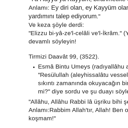
Ey diri olan, ey Kayyüm ol
Anlamı:
yardımını talep ediyorum
."
Ve keza şöyle derdi:
"Elizzu bi-yâ-ze'l-celâli ve'l-İkrâm." (
devamlı söyleyin!
Tirmizi Daavât 99, (3522).
Esmâ Bintu Umeys (radıyallâhu a
"Resülullah (aleyhissalâtu vess
sıkıntı zamanında okuyacağın bi
mi?" diye sordu ve şu duayı söyl
"Allâhu, Allâhu Rabbi lâ üşriku bihi 
Anlamı:Rabbim Allah'tır, Allah! Ben o
koşmam!"