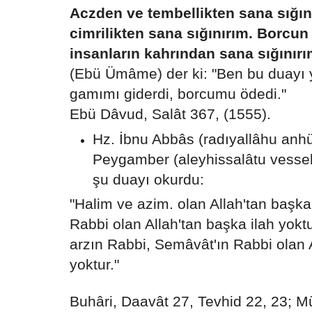
Aczden ve tembellikten sana sığın
cimrilikten sana sığınırım. Borcu
insanların kahrından sana sığınırı
(Ebü Ümâme) der ki: "Ben bu duayı 
gamımı giderdi, borcumu ödedi."
Ebü Dâvud, Salât 367, (1555).
Hz. İbnu Abbâs (radıyallâhu anhü
Peygamber (aleyhissalâtu vesse
şu duayı okurdu:
"Halim ve azim. olan Allah'tan başka 
Rabbi olan Allah'tan başka ilah yoktu
arzın Rabbi, Semâvât'ın Rabbi olan A
yoktur."
Buhâri, Daavât 27, Tevhid 22, 23; Mü