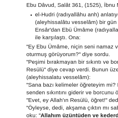
Ebu Dâvud, Salât 361, (1525), İbnu
el-Hudri (radıyallâhu anh) anlatıy
(aleyhissalâtu vesselâm) bir gün
Ensâr'dan Ebü Ümâme (radıyall
ile karşılaştı. Ona:
"Ey Ebu Ümâme, niçin seni namaz va
oturmuş görüyorum?" diye sordu.
"Peşimi bırakmayan bir sıkıntı ve bor
Resülü" diye cevap verdi. Bunun üz
(aleyhissalatu vesselâm):
"Sana bazı kelimeler öğreteyim mi? 
senden sıkıntını giderir ve borcunu ö
"Evet, ey Allah'ın Resülü, öğret!" de
"Öyleyse, dedi, akşama çıktın mı sa
oku: "
Allahım üzüntüden ve kederd