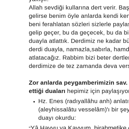
Allah sevdiği kullarına dert verir. Ba
gelirse benim öyle anlarda kendi k
beni ferahlatan sözleri sizlerle pay
gelip geçer, bu da geçecek, bu da bi
duayla atlattık. Derdimiz ne kadar b
derdi duayla, namazla,sabırla, ha
atlatacağız. Rabbim bizi beter dertl
derdimize de tez zamanda deva vers
Zor anlarda peygamberimizin sav.
ettiği duaları
hepimiz için paylaşıyo
Hz. Enes (radıyallâhu anh) anlatı
(aleyhissalâtu vesselâm)'ı bir ş
duayı okurdu:
Yâ Hayyu ya Kayyum, birahmetike 
"