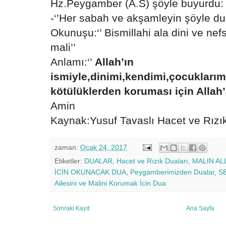
Hz.Peygamber (A.S) şöyle buyurdu:
-‘’Her sabah ve akşamleyin şöyle dua
Okunuşu:‘’ Bismillahi ala dini ve nefs
mali’’
Anlamı:‘’
Allah’ın
ismiyle,dinimi,kendimi,çocuklarım
kötülüklerden koruması için Allah
Amin
Kaynak:Yusuf Tavaslı Hacet ve Rızık
zaman:
Ocak 24, 2017
Etiketler:
DUALAR
,
Hacet ve Rızık Duaları
,
MALIN A
İCİN OKUNACAK DUA
,
Peygamberimizden Dualar
,
S
Ailesini ve Malini Korumak İcin Dua
Sonraki Kayıt
Ana Sayfa