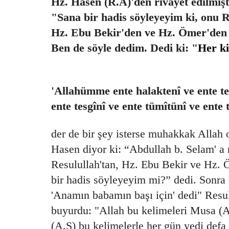
Hz. Hasen (R.A)'den rivayet edilmiş
"Sana bir hadis söyleyeyim ki, onu R
Hz. Ebu Bekir'den ve Hz. Ömer'den d
Ben de söyle dedim. Dedi ki: "
Her k
'Allahümme ente halaktenî ve ente te
ente tesgînî ve ente tümîtünî ve ente 
der de bir şey isterse muhakkak Allah o
Hasen diyor ki: “Abdullah b. Selam' a 
Resulullah'tan, Hz. Ebu Bekir ve Hz. Ö
bir hadis söyleyeyim mi?” dedi. Sonra 
'Anamın babamın başı için' dedi" Resu
buyurdu: "Allah bu kelimeleri Musa (A
(A.S) bu kelimelerle her gün yedi defa 