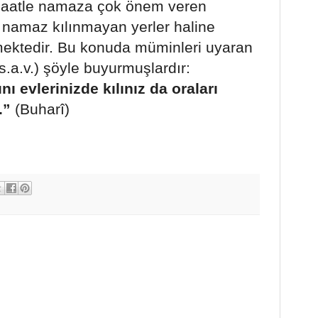
maatle namaza çok önem veren
 namaz kılınmayan yerler haline
mektedir. Bu konuda müminleri uyaran
.a.v.) şöyle buyurmuşlardır:
ı evlerinizde kılınız da oraları
.”
(Buharî)