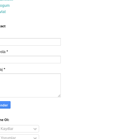
ogum
vlat
act
osta
*
aj
*
e Ol:
Kayıtlar
Yorumlar