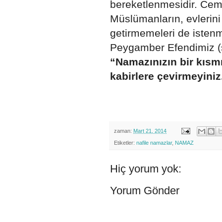
bereketlenmesidir. Ce
Müslümanların, evlerini
getirmemeleri de isten
Peygamber Efendimiz (s
“Namazınızın bir kısmın
kabirlere çevirmeyiniz
zaman:
Mart 21, 2014
Etiketler:
nafile namazlar
,
NAMAZ
Hiç yorum yok:
Yorum Gönder