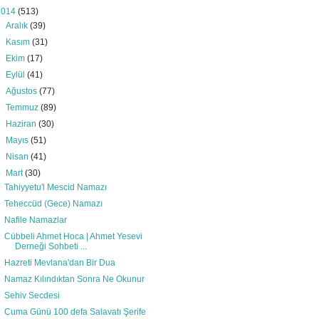
2014
(513)
►
Aralık
(39)
►
Kasım
(31)
►
Ekim
(17)
►
Eylül
(41)
►
Ağustos
(77)
►
Temmuz
(89)
►
Haziran
(30)
►
Mayıs
(51)
►
Nisan
(41)
▼
Mart
(30)
Tahiyyetu'l Mescid Namazı
Teheccüd (Gece) Namazı
Nafile Namazlar
Cübbeli Ahmet Hoca | Ahmet Yesevi
Derneği Sohbeti ...
Hazreti Mevlana'dan Bir Dua
Namaz Kılındıktan Sonra Ne Okunur
Sehiv Secdesi
Cuma Günü 100 defa Salavatı Şerife