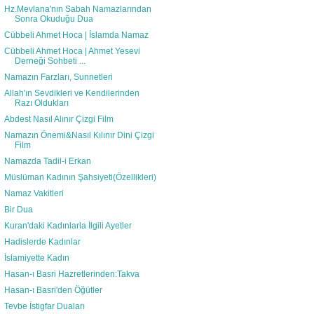
Hz.Mevlana'nın Sabah Namazlarından
Sonra Okuduğu Dua
Cübbeli Ahmet Hoca | İslamda Namaz
Cübbeli Ahmet Hoca | Ahmet Yesevi
Derneği Sohbeti ...
Namazın Farzları, Sunnetleri
Allah'ın Sevdikleri ve Kendilerinden
Razı Oldukları
Abdest Nasıl Alınır Çizgi Film
Namazın Önemi&Nasıl Kılınır Dini Çizgi
Film
Namazda Tadil-i Erkan
Müslüman Kadının Şahsiyeti(Özellikleri)
Namaz Vakitleri
Bir Dua
Kuran'daki Kadınlarla İlgili Ayetler
Hadislerde Kadınlar
İslamiyette Kadın
Hasan-ı Basri Hazretlerinden:Takva
Hasan-ı Basri'den Öğütler
Tevbe İstigfar Duaları