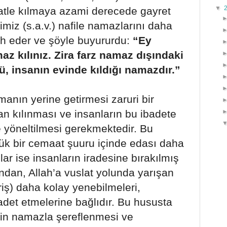
▼
tle kılmaya azami derecede gayret
iz (s.a.v.) nafile namazlarını daha
ih eder ve şöyle buyururdu:
“Ey
az kılınız. Zira farz namaz dışındaki
, insanın evinde kıldığı namazdır.”
nın yerine getirmesi zaruri bir
an kılınması ve insanların bu ibadete
 yöneltilmesi gerekmektedir. Bu
ük bir cemaat şuuru içinde edası daha
ar ise insanların iradesine bırakılmış
undan, Allah’a vuslat yolunda yarışan
riş) daha kolay yenebilmeleri,
badet etmelerine bağlıdır. Bu hususta
erin namazla şereflenmesi ve