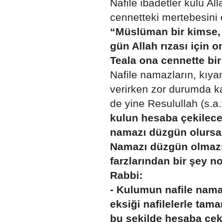
Nafile ibadetler kulu All
cennetteki mertebesini d
“Müslüman bir kimse, f
gün Allah rızası için o
Teala ona cennette bi
Nafile namazların, kıy
verirken zor durumda ka
de yine Resulullah (s.a
kulun hesaba çekilece
namazı düzgün olursa, i
Namazı düzgün olmazsa
farzlarından bir şey n
Rabbi:
- Kulumun nafile namaz
eksiği nafilelerle tam
bu şekilde hesaba çeki