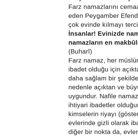
Farz namazlarını cemaa
eden Peygamber Efendim
çok evinde kılmayı terc
İnsanlar! Evinizde nam
namazların en makbûlü
(Buharî)
Farz namaz, her müslüma
ibadet olduğu için açıkt
daha sağlam bir şekilde
nedenle açıktan ve büy
uygundur. Nafile namazl
ihtiyari ibadetler olduğ
kimselerin riyayı (göste
evlerinde gizli olarak i
diğer bir nokta da, evl