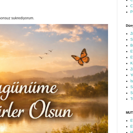
C
C
P
a sonsuz sukrediyorum.
Düny
Z
S
B
E
E
K
Z
Y
İ
S
S
T
MUT
E
E
H