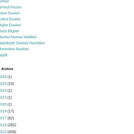
amaz
smaul Husna
ukur Dualari
urkce Dualar
stigfar Dualari
slami Bilgiler
stanbul Namaz Vakitleri
bdulkadir Geylani Hazretleri
limlerden Nasihat
aglik
 Archive
2026
(1)
2025
(10)
2024
(1)
2023
(1)
2020
(1)
2018
(17)
2017
(82)
2016
(282)
2015
(459)