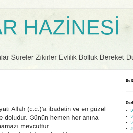
R HAZİNESİ
r Sureler Zikirler Evlilik Bolluk Bereket D
Bu B
Dual
yatı Allah (c.c.)’a ibadetin ve en güzel
D
yle doludur. Günün hemen her anına
S
S
 namazı mevcuttur.
Z