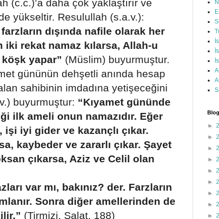
ah (c.c.)’a daha çok yaklaştırır ve
N
E
e yükseltir. Resulullah (s.a.v.):
S
arzların dışında nafile olarak her
T
İ
n iki rekat namaz kılarsa, Allah-u
İ
r köşk yapar”
(Müslim) buyurmuştur.
İ
A
amet gününün dehşetli anında hesap
A
lan sahibinin imdadına yetişeceğini
S
.v.) buyurmuştur:
“Kıyamet gününde
Blog
ği ilk ameli onun namazıdır. Eğer
►
şi iyi gider ve kazançlı çıkar.
►
, kaybeder ve zararlı çıkar. Şayet
►
oksan çıkarsa, Aziz ve Celil olan
►
►
►
ları var mı, bakınız? der. Farzların
►
amlanır. Sonra diğer amellerinden de
►
lir.”
(Tirmizi, Salat, 188)
►