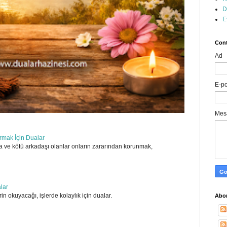
D
E
Cont
Ad
E-p
Mes
ırmak İçin Dualar
 ve kötü arkadaşı olanlar onların zararından korunmak,
alar
in okuyacağı, işlerde kolaylık için dualar.
Abon