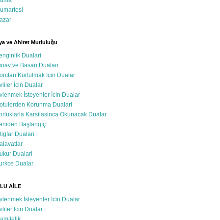
uma
umartesi
azar
a ve Ahiret Mutluluğu
enginlik Dualari
inav ve Basari Dualari
orctan Kurtulmak İcin Dualar
vliler İcin Dualar
vlenmek İsteyenler İcin Dualar
otulerden Korunma Dualari
orluklarla Karsilasinca Okunacak Dualar
eniden Başlangıç
stigfar Dualari
alavatlar
ukur Dualari
urkce Dualar
LU AİLE
vlenmek İsteyenler İcin Dualar
vliler İcin Dualar
amilelik