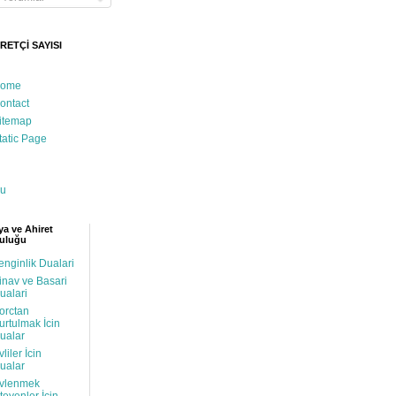
RETÇİ SAYISI
ome
ontact
itemap
tatic Page
u
a ve Ahiret
uluğu
enginlik Dualari
inav ve Basari
ualari
orctan
urtulmak İcin
ualar
vliler İcin
ualar
vlenmek