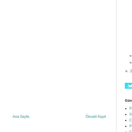
►
Günl
P
S
Ana Sayfa
Önceki Kayıt
C
P