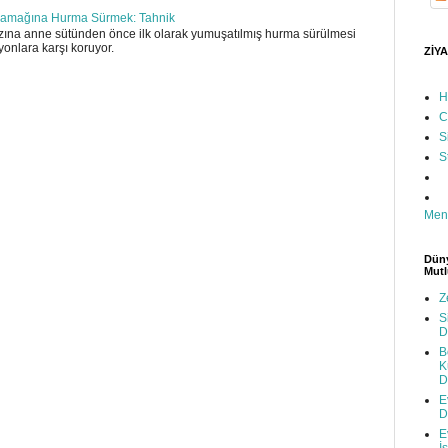
amağına Hurma Sürmek: Tahnik
ına anne sütünden önce ilk olarak yumuşatılmış hurma sürülmesi
yonlara karşı koruyor.
ZİYA
H
C
S
S
Men
Düny
Mutl
Z
S
D
B
K
D
E
D
E