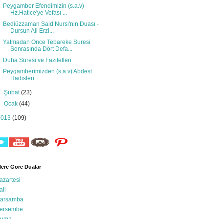
Peygamber Efendimizin (s.a.v)
Hz.Hatice'ye Vefası ...
Bediüzzaman Said Nursi'nin Duası -
Dursun Ali Erzi...
Yatmadan Önce Tebareke Suresi
Sonrasında Dört Defa...
Duha Suresi ve Faziletleri
Peygamberimizden (s.a.v) Abdest
Hadisleri
►
Şubat
(23)
►
Ocak
(44)
2013
(109)
ere Göre Dualar
azartesi
ali
arsamba
ersembe