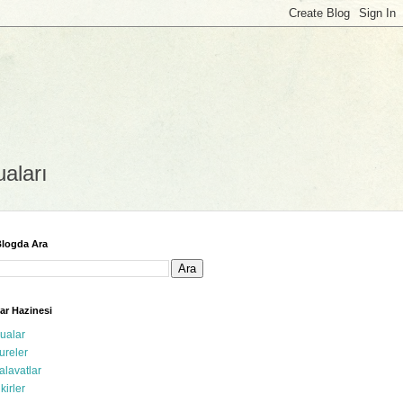
uaları
logda Ara
ar Hazinesi
ualar
ureler
alavatlar
ikirler