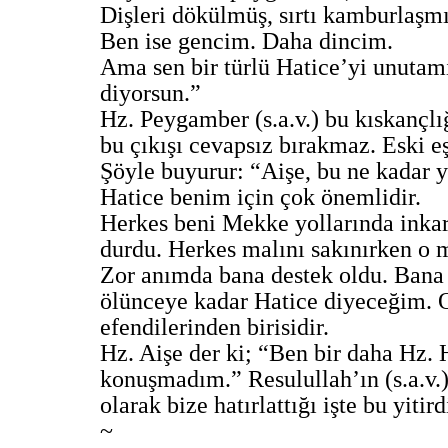
Dişleri dökülmüş, sırtı kamburlaşmış
Ben ise gencim. Daha dincim.
Ama sen bir türlü Hatice’yi unutam
diyorsun.”
Hz. Peygamber (s.a.v.) bu kıskançlığ
bu çıkışı cevapsız bırakmaz. Eski eş
Şöyle buyurur: “Aişe, bu ne kadar ye
Hatice benim için çok önemlidir.
Herkes beni Mekke yollarında inka
durdu. Herkes malını sakınırken o m
Zor anımda bana destek oldu. Bana 
ölünceye kadar Hatice diyeceğim. 
efendilerinden birisidir.
Hz. Aişe der ki; “Ben bir daha Hz.
konuşmadım.” Resulullah’ın (s.a.v.)
olarak bize hatırlattığı işte bu yiti
~