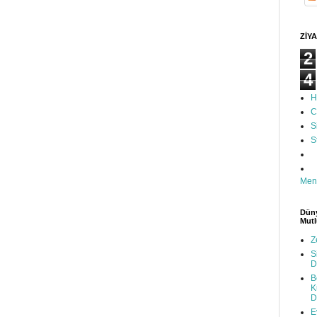
ZİYA
2
4
H
C
S
S
Men
Düny
Mutl
Z
S
D
B
K
D
E