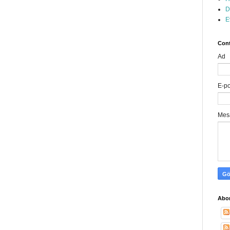
D
E
Cont
Ad
E-p
Mes
Abon