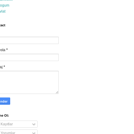
ogum
vlat
act
osta
*
aj
*
e Ol:
Kayıtlar
Yorumlar