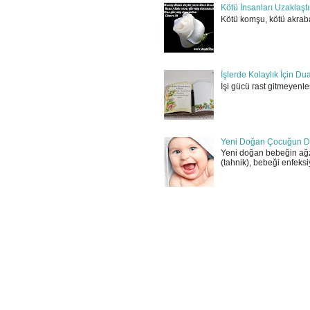
Kötü İnsanları Uzaklaşt
Kötü komşu, kötü akraba
İşlerde Kolaylık İçin Du
İşi gücü rast gitmeyenler
Yeni Doğan Çocuğun D
Yeni doğan bebeğin ağz
(tahnik), bebeği enfeksi