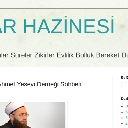
R HAZİNESİ
r Sureler Zikirler Evlilik Bolluk Bereket D
Bu B
hmet Yesevi Derneği Sohbeti |
Dual
D
S
S
Z