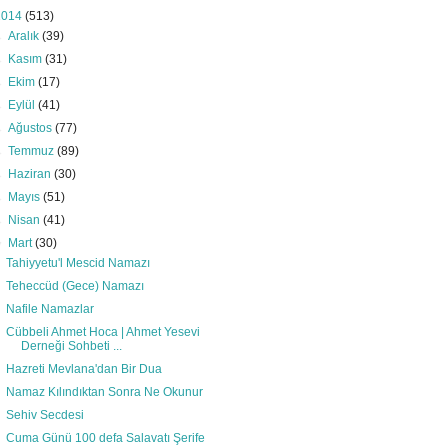
2014
(513)
►
Aralık
(39)
►
Kasım
(31)
►
Ekim
(17)
►
Eylül
(41)
►
Ağustos
(77)
►
Temmuz
(89)
►
Haziran
(30)
►
Mayıs
(51)
►
Nisan
(41)
▼
Mart
(30)
Tahiyyetu'l Mescid Namazı
Teheccüd (Gece) Namazı
Nafile Namazlar
Cübbeli Ahmet Hoca | Ahmet Yesevi
Derneği Sohbeti ...
Hazreti Mevlana'dan Bir Dua
Namaz Kılındıktan Sonra Ne Okunur
Sehiv Secdesi
Cuma Günü 100 defa Salavatı Şerife