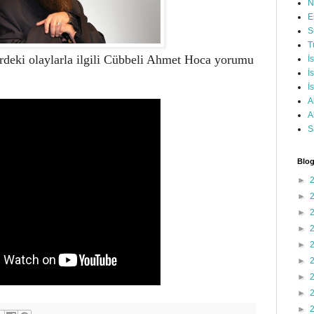
N
E
S
T
erdeki olaylarla ilgili Cübbeli Ahmet Hoca yorumu
İ
İ
İ
A
A
S
Blog
►
►
►
►
►
►
►
►
►