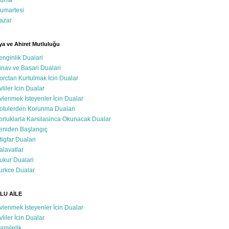
uma
umartesi
azar
a ve Ahiret Mutluluğu
enginlik Dualari
inav ve Basari Dualari
orctan Kurtulmak İcin Dualar
vliler İcin Dualar
vlenmek İsteyenler İcin Dualar
otulerden Korunma Dualari
orluklarla Karsilasinca Okunacak Dualar
eniden Başlangıç
stigfar Dualari
alavatlar
ukur Dualari
urkce Dualar
LU AİLE
vlenmek İsteyenler İcin Dualar
vliler İcin Dualar
amilelik