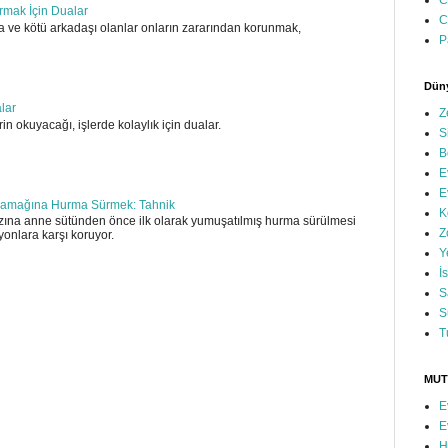
C
ırmak İçin Dualar
C
 ve kötü arkadaşı olanlar onların zararından korunmak,
P
Düny
alar
Z
in okuyacağı, işlerde kolaylık için dualar.
S
B
E
E
amağına Hurma Sürmek: Tahnik
K
ına anne sütünden önce ilk olarak yumuşatılmış hurma sürülmesi
Z
yonlara karşı koruyor.
Y
İ
S
S
T
MUT
E
E
H