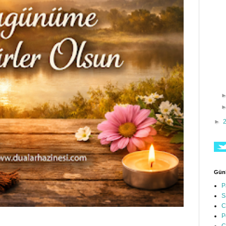
►
Günl
P
S
C
P