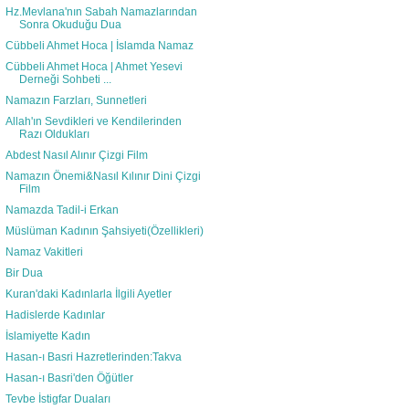
Hz.Mevlana'nın Sabah Namazlarından
Sonra Okuduğu Dua
Cübbeli Ahmet Hoca | İslamda Namaz
Cübbeli Ahmet Hoca | Ahmet Yesevi
Derneği Sohbeti ...
Namazın Farzları, Sunnetleri
Allah'ın Sevdikleri ve Kendilerinden
Razı Oldukları
Abdest Nasıl Alınır Çizgi Film
Namazın Önemi&Nasıl Kılınır Dini Çizgi
Film
Namazda Tadil-i Erkan
Müslüman Kadının Şahsiyeti(Özellikleri)
Namaz Vakitleri
Bir Dua
Kuran'daki Kadınlarla İlgili Ayetler
Hadislerde Kadınlar
İslamiyette Kadın
Hasan-ı Basri Hazretlerinden:Takva
Hasan-ı Basri'den Öğütler
Tevbe İstigfar Duaları