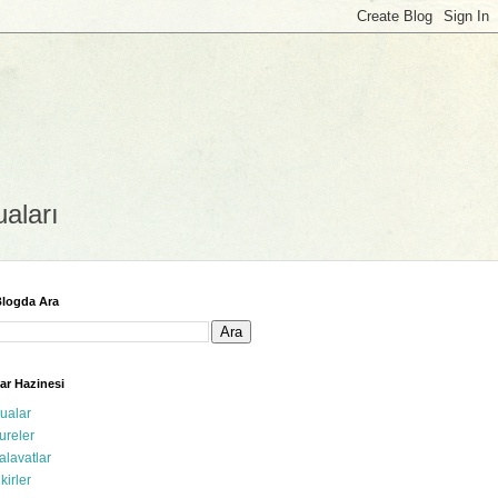
uaları
logda Ara
ar Hazinesi
ualar
ureler
alavatlar
ikirler