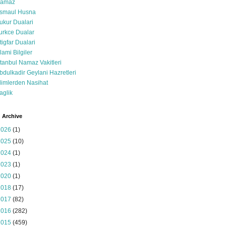
amaz
smaul Husna
ukur Dualari
urkce Dualar
stigfar Dualari
slami Bilgiler
stanbul Namaz Vakitleri
bdulkadir Geylani Hazretleri
limlerden Nasihat
aglik
 Archive
2026
(1)
2025
(10)
2024
(1)
2023
(1)
2020
(1)
2018
(17)
2017
(82)
2016
(282)
2015
(459)