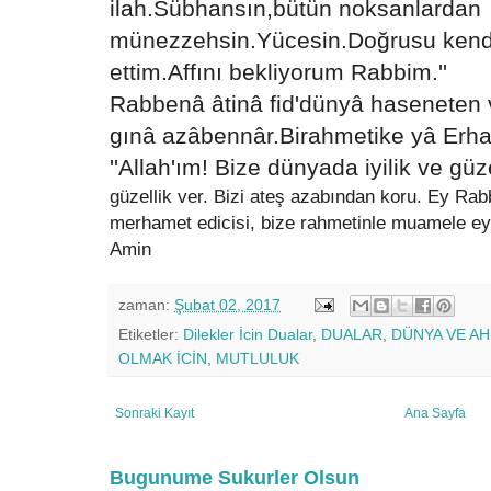
ilah.Sübhansın,bütün noksanlardan
münezzehsin.Yücesin.Doğrusu kend
ettim.Affını bekliyorum Rabbim.''
Rabbenâ âtinâ fid'dünyâ haseneten ve
gınâ azâbennâr.Birahmetike yâ Erh
''Allah'ım! Bize dünyada iyilik ve güz
güzellik ver. Bizi ateş azabından koru. Ey Ra
merhamet edicisi, bize rahmetinle muamele eyl
Amin
zaman:
Şubat 02, 2017
Etiketler:
Dilekler İcin Dualar
,
DUALAR
,
DÜNYA VE A
OLMAK İCİN
,
MUTLULUK
Sonraki Kayıt
Ana Sayfa
Bugunume Sukurler Olsun