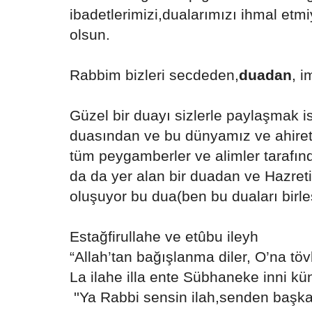
ibadetlerimizi,dualarımızı ihmal etm
olsun.
Rabbim bizleri secdeden,
duadan
, 
Güzel bir duayı sizlerle paylaşmak i
duasından ve bu dünyamız ve ahireti
tüm peygamberler ve alimler tarafınd
da da yer alan bir duadan ve Hazre
oluşuyor bu dua(ben bu duaları birleş
Estağfirullahe ve etûbu ileyh
“Allah’tan bağışlanma diler, O’na tö
La ilahe illa ente Sübhaneke inni kü
''Ya Rabbi sensin ilah,senden başka