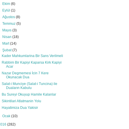
►
Ekim
(6)
►
Eylül
(1)
►
Ağustos
(8)
►
Temmuz
(5)
►
Mayıs
(3)
►
Nisan
(18)
►
Mart
(14)
▼
Şubat
(7)
Kader Mahkumlarina Bir Sans Verilmeli
Rabbim Bir Kapiyi Kaparsa Kirk Kapiyi
Acar
Nazar Degmemesi İcin 7 Kere
Okunacak Dua
Salat-i Munciye (Salat-i Tuncina) ile
Duaların Kabulu
Bu Sureyi Okuyup Hamile Kalanlar
Sikintilari Atlatmanin Yolu
Hayatimiza Dua Yakisir
►
Ocak
(10)
2016
(282)