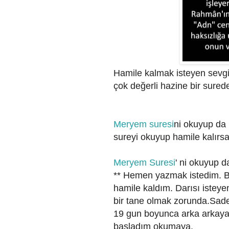
Hamile kalmak isteyen sevgil
çok değerli hazine bir sure
Meryem suresi
ni okuyup da
sureyi okuyup hamile kalırsan
Meryem Suresi
' ni okuyup d
** Hemen yazmak istedim. B
hamile kaldım. Darısı isteye
bir tane olmak zorunda.S
ade
19 gun boyunca arka arkaya 
basladım okumaya.