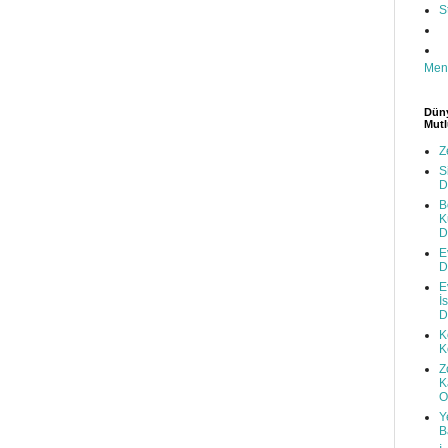
S
Men
Düny
Mutl
Z
S
D
B
K
D
E
D
E
İ
D
K
K
Z
K
O
Y
B