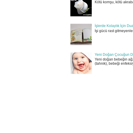
Kötü komşu, kötü akraba
İşlerde Kolaylık İçin Du
İşi gücü rast gitmeyenler
Yeni Doğan Çocuğun D
Yeni doğan bebeğin ağz
(tahnik), bebeği enfeksi