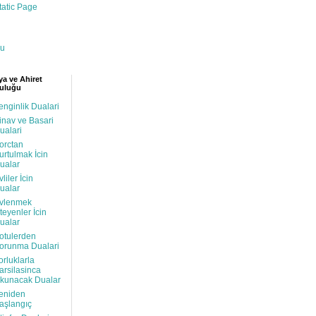
tatic Page
u
a ve Ahiret
uluğu
enginlik Dualari
inav ve Basari
ualari
orctan
urtulmak İcin
ualar
vliler İcin
ualar
vlenmek
steyenler İcin
ualar
otulerden
orunma Dualari
orluklarla
arsilasinca
kunacak Dualar
eniden
aşlangıç