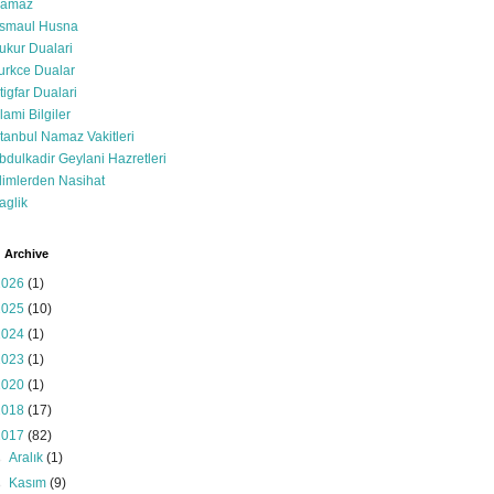
amaz
smaul Husna
ukur Dualari
urkce Dualar
stigfar Dualari
slami Bilgiler
stanbul Namaz Vakitleri
bdulkadir Geylani Hazretleri
limlerden Nasihat
aglik
 Archive
2026
(1)
2025
(10)
2024
(1)
2023
(1)
2020
(1)
2018
(17)
2017
(82)
►
Aralık
(1)
►
Kasım
(9)