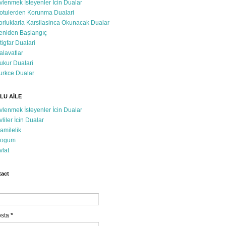
vlenmek İsteyenler İcin Dualar
otulerden Korunma Dualari
orluklarla Karsilasinca Okunacak Dualar
eniden Başlangıç
stigfar Dualari
alavatlar
ukur Dualari
urkce Dualar
LU AİLE
vlenmek İsteyenler İcin Dualar
vliler İcin Dualar
amilelik
ogum
vlat
act
osta
*