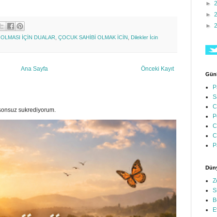
►
►
►
OLMASI İÇİN DUALAR
,
ÇOCUK SAHİBİ OLMAK İCİN
,
Dilekler İcin
Ana Sayfa
Önceki Kayıt
Günl
P
S
C
a sonsuz sukrediyorum.
P
C
C
P
Düny
Z
S
B
E