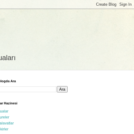
uaları
logda Ara
ar Hazinesi
ualar
ureler
alavatlar
ikirler