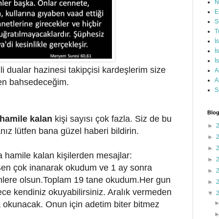
N
E
S
T
İ
İ
İ
i dualar hazinesi takipçisi kardeşlerim size
A
A
den bahsedeceğim.
S
Blog
hamile kalan
kişi sayısı çok fazla. Siz de bu
►
ız lütfen bana güzel haberi bildirin.
►
►
a hamile kalan kişilerden mesajlar:
►
en çok inanarak okudum ve 1 ay sonra
►
nlere olsun.T
oplam 19 tane okudum.H
er gun
►
ce kendiniz okuyabilirsiniz. A
ralık vermeden
▼
okunacak. Onun için adetim biter bitmez