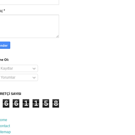
aj
*
e Ol:
Kayıtlar
Yorumlar
RETÇİ SAYISI
6
6
1
1
5
8
ome
ontact
itemap