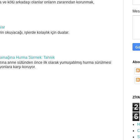
 ve kötü arkadaşı olanlar onların zararından korunmak,
Mes
alar
in okuyacağı, işlerde kolaylık için dualar.
amağına Hurma Sürmek: Tahnik
Abon
ına anne sütünden önce ilk olarak yumuşatılmış hurma sürülmesi
yonlara karşı koruyor.
ZİYA
2
6
H
C
S