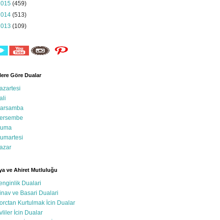
2015
(459)
2014
(513)
2013
(109)
ere Göre Dualar
azartesi
ali
arsamba
ersembe
uma
umartesi
azar
a ve Ahiret Mutluluğu
enginlik Dualari
inav ve Basari Dualari
orctan Kurtulmak İcin Dualar
vliler İcin Dualar