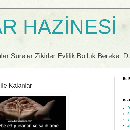
R HAZİNESİ
r Sureler Zikirler Evlilik Bolluk Bereket D
Bu B
le Kalanlar
Dual
D
S
S
Z