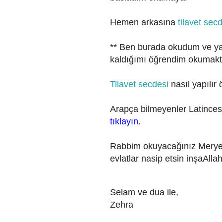
Hemen arkasına
tilavet sec
** Ben burada okudum ve ya
kaldığımı öğrendim okumakt
Tilavet secdesi
nasıl yapılı
Arapça bilmeyenler Latincesi
tıklayın
.
Rabbim okuyacağınız Meryem 
evlatlar nasip etsin inşaAllah
Selam ve dua ile,
Zehra