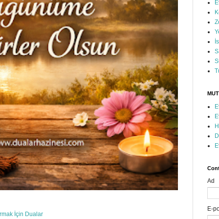
E
K
Z
Y
İ
S
S
T
MUT
E
E
H
D
E
Cont
Ad
E-p
ırmak İçin Dualar