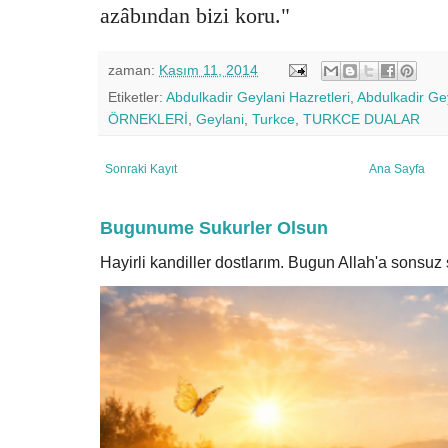
azâbından bizi koru."
zaman:
Kasım 11, 2014
Etiketler:
Abdulkadir Geylani Hazretleri
,
Abdulkadir Ge
ÖRNEKLERİ
,
Geylani
,
Turkce
,
TURKCE DUALAR
Sonraki Kayıt
Ana Sayfa
Bugunume Sukurler Olsun
Hayirli kandiller dostlarım. Bugun Allah'a sonsu