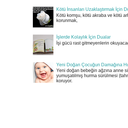
Kötü İnsanları Uzaklaştırmak İçin D
Kötü komşu, kötü akraba ve kötü ar
korunmak,
İşlerde Kolaylık İçin Dualar
İşi gücü rast gitmeyenlerin okuyacağı
Yeni Doğan Çocuğun Damağına Hu
Yeni doğan bebeğin ağzına anne sü
yumuşatılmış hurma sürülmesi (tahn
koruyor.