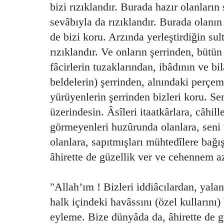
bizi rızıklandır. Burada hazır olanları
sevâbıyla da rızıklandır. Burada olanı
de bizi koru. Arzında yerleştirdiğin sul
rızıklandır. Ve onların şerrinden, bütün 
fâcirlerin tuzaklarından, ibâdının ve bil
beldelerin) şerrinden, alnındaki perçe
yürüyenlerin şerrinden bizleri koru. Se
üzerindesin. Âsîleri itaatkârlara, câhill
görmeyenleri huzûrunda olanlara, seni t
olanlara, sapıtmışları mühtedîlere bağı
âhirette de güzellik ver ve cehennem a
"Allah’ım ! Bizleri iddiâcılardan, yalan
halk içindeki havâssını (özel kullarını
eyleme. Bize dünyâda da, âhirette de 