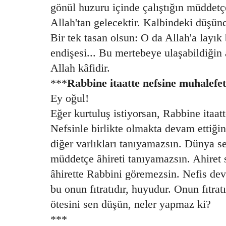
gönül huzuru içinde çalıştığın müddetçe
Allah'tan gelecektir. Kalbindeki düşünce
Bir tek tasan olsun: O da Allah'a layık
endişesi... Bu mertebeye ulaşabildiğin 
Allah kâfidir.
***
Rabbine itaatte nefsine muhalefet
Ey oğul!
Eğer kurtuluş istiyorsan, Rabbine itaat
Nefsinle birlikte olmakta devam ettiği
diğer varlıkları tanıyamazsın. Dünya s
müddetçe âhireti tanıyamazsın. Ahiret 
âhirette Rabbini göremezsin. Nefis dev
bu onun fıtratıdır, huyudur. Onun fıtratı
ötesini sen düşün, neler yapmaz ki?
***